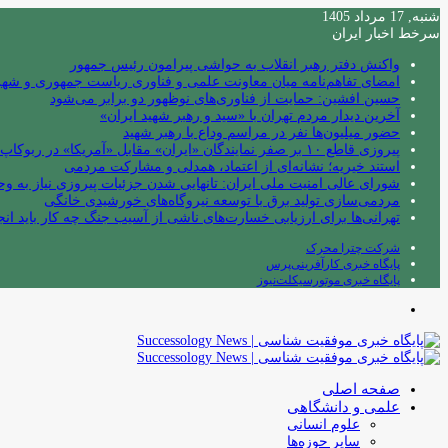
شنبه, 17 مرداد 1405
سرخط اخبار ایران
واکنش دفتر رهبر انقلاب به حواشی پیرامون رئیس جمهور
امضای تفاهم‌نامه میان معاونت علمی و فناوری ریاست جمهوری و شهردا
حسین افشین: حمایت از فناوری‌های نوظهور دو برابر می‌شود
آخرین دیدار مردم تهران با «سید و رهبر شهید ایران»
حضور میلیون‌ها نفر در مراسم وداع با رهبر شهید
پیروزی قاطع ۱۰ بر صفر نمایندگان «ایران» مقابل «آمریکا» در ربوکاپ ۲۰۲۶
استند خیریه؛ نشانه‌ای از اعتماد، همدلی و مشارکت مردمی
شورای عالی امنیت ملی ایران: تانهایی شدن جزئیات پیروزی نیاز به و
مردمی‌سازی تولید برق با توسعه نیروگاه‌های خورشیدی خانگی
تهرانی‌ها برای ارزیابی خسارت‌های ناشی از آسیب جنگ چه کار باید انج
شرکت چترا محرک
پایگاه خبری کارآفرینی‌پرس
پایگاه خبری موتورسیکلت‌نیوز
منو
صفحه اصلی
علمی و دانشگاهی
علوم انسانی
سایر حوزه‌ها