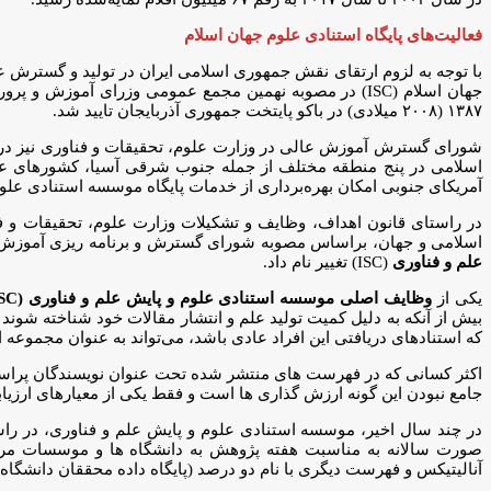
فعالیت‌های پایگاه استنادی علوم جهان اسلام
با توجه به لزوم ارتقای نقش جمهوری اسلامی ایران در تولید و گسترش ع
۱۳۸۷ (۲۰۰۸ میلادی) در باکو پایتخت جمهوری آذربایجان تایید شد.
اسلامی در پنج منطقه مختلف از جمله جنوب شرقی آسیا، کشورهای عرب
آمریکای جنوبی امکان بهره‌برداری از خدمات پایگاه موسسه استنادی علوم 
در راستای قانون اهداف، وظایف و تشکیلات وزارت علوم، تحقیقات و 
اسلامی و جهان، براساس مصوبه شورای گسترش و برنامه ریزی آموزش عالی
علم و فناوری
(ISC) تغییر نام داد.
یکی از
وظایف اصلی موسسه استنادی علوم و پایش علم و فناوری (ISC)
بیش از آنکه به دلیل کمیت تولید علم و انتشار مقالات خود شناخته ش
که استنادهای دریافتی این افراد عادی باشد، می‌تواند به عنوان مجموعه
اکثر کسانی که در فهرست های منتشر شده تحت عنوان نویسندگان پراستناد 
جامع نبودن این گونه ارزش گذاری ها است و فقط یکی از معیارهای ارزیاب
در چند سال اخیر، موسسه استنادی علوم و پایش علم و فناوری، در راس
صورت سالانه به مناسبت هفته پژوهش به دانشگاه ها و موسسات مرب
آنالیتیکس و فهرست دیگری با نام دو درصد (پایگاه داده محققان دانشگاه 