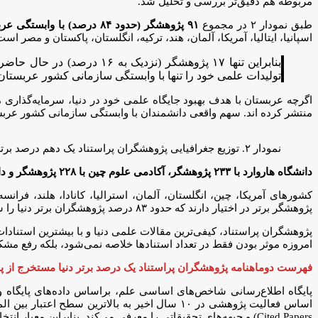
مربوطه هم دقیق‌تر بررسی و تحلیل شد.
طبق نمودار ۲ در مجموع
۹۱ پژوهشگر (حدود ۸۴ درصد) با وابستگی عربستان در این فهرست، غیربومی و به کشورهای دیگر نیز وابسته
اسپانیا، ایتالیا، آمریکا، آلمان، هند، ترکیه، انگلستان، پاکستان و مصر است
بنابراین تنها ۱۷ پژوهشگر 
تولیدات علمی خود را تنها با وابستگی سازمانی کشور عربستان منتشر کرده اند، حالیکه (۱۰۰ درصد) تمام پژوهشگران ج
اگرچه عربستان با هدف بهبود جایگاه علمی خود در دنیا، سرمایه‌گذاری
منتشر کرده اند. سهم واقعی دانشمندان با وابستگی سازمانی کشور عربستان در آ
نمودار ۲. توزیع جغرافیایی پژوهشگران پراستناد یک دهم درصد برتر دنیا با وابستگی سازمانی عربستان بر اساس کشورهای مختلف
دانشگاه هاروارد با ۲۳۳ پژوهشگر، آکادمی علوم چین با ۲۲۸ پژوهشگر و دانشگاه استنفورد با ۱۲۶ پژوهشگر
پژوهشگر برتر در اختیار دارند که حدود ۸۳ درصد پژوهشگران برتر دنیا را شامل می‌شود.
پژوهشگران پراستناد، کیفی‌ترین مقالات علمی دنیا و با بیشترین استناد
امروزه موثر بودن فقط در تعداد استنادها خلاصه نمی‌شود، بلکه رفع مشکلا
فهرست دوماهنامه پژوهشگران پراستناد یک درصد برتر دنیا مستخرج از پا
پایگاه اطلاع‌رسانی شاخص‌های اساسی علم، براساس داده‌های پایگاه 
Cited Papers) و جبهه‌های تحقیقاتی را معرفی می‌کند. بنابراین معیار انتخاب در این فهرست، تعداد استنادهای صورت‌گرفته به تولیدات علمی است.