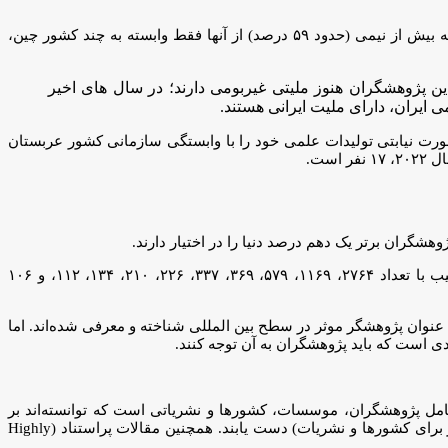
هستند که بیش از نیمی (حدود ۵۹ درصد) از آنها فقط وابسته به چند کشور چین،
ه تعدادی از این پژوهشگران هنوز ملیتی غیربومی دارند؛ در سال های اخیر
صورت نیابتی تولیدات علمی خود را با وابستگی سازمانی کشور عربستان
ست.
شگران برتر یک دهم درصد دنیا را در اختیار دارند.
کشورهای آمریکا، چین، انگلستان، آلمان، استرالیا، کانادا، هلند، فرانسه، سوئیس و سنگاپور بیشترین تعداد پژوهشگران پر استناد دنیا را به ترتیب با تعداد ۲۷۶۴، ۱۱۶۹، ۵۷۹، ۳۶۹، ۳۳۷، ۲۲۶، ۲۱۰، ۱۳۴، ۱۱۲، و ۱۰۶
 عنوان پژوهشگر موثر در سطح بین المللی شناخته و معرفی شده‌اند. اما
دی است که باید پژوهشگران به آن توجه کنند.
امل پژوهشگران، موسسات، کشورها و نشریاتی است که توانسته‌اند بر
اساس فعالیت پژوهشی در ۱۰ سال اخیر به بالاترین سطح اعتبار بین المللی (یک درصد برتر برای انتخاب پژوهشگران و موسسات، ۵۰ درصد برتر برای کشورها و نشریات) دست یابند. همچنین مقالات پراستناد (Highly