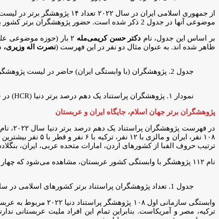
از جمهوری اسلامی ایران در سا
موضوعی آنها در جدول 2 ذکر شده است. حضور پژوهشگران برتر کشور به ترتیب در حوزه‌های موضوعی چند رشته ای (۱۰ نفر)، علوم کشاورزی (۲ نفر)، ریاضیات (۲ نفر) و شیمی (۱ نفر) است.
بر اساس این جدول، نام
دکتر حسن کریمی‌مله
۲ بار (حوزه موضوعی عل
ظاهر شده اند. به عنوان مثال دو نفر در این فهرست (
نصرت اله وزیری،
د
جدول 2. پژوهشگران (با وابستگی ایران) حاضر در لیست پژوهشگران پراستناد یک دهم درصد برتر دنیا – ۲۰۲۲
نمودار ۱. پژوهشگران پراستناد یک دهم درصد برتر دنیا (HCR) در سال‌های مختلف
پژوهشگران برتر جهان اسلام، جایگاه ایران و عربستان
ترتیب حروف الفبا از کشورهای اردن، امارات متحده عربی، ایران، بنگل
نام ۱۱۲ پژوهشگر با وابستگی کشور عربستان، مشاهده می‌شود که چهار نفر آنها تکراری و در دو حوزه موضوعی ذکر شده است. بنابراین ۱۰۸ پژوهشگر انفرادی در این فهرست با وابستگی کشور عربستان هستند.
جدول 1. تعداد پژوهشگران پراستناد برتر کشورهای اسلامی در سال ۲۰۲۲
ترکیه، مصر و آمریکاست. بنابراین تمام این افراد ملیت عربستانی ندا