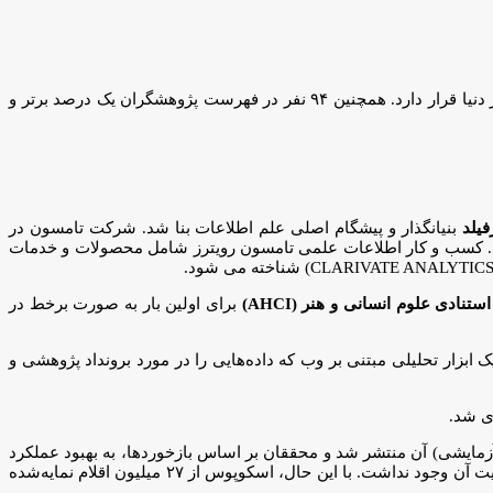
از دانشگاه علوم کشاورزی و منابع طبیعی گرگان در رشته علوم کشاورزی در فهرست دانشمندان یک‌دهم درصد برتر دنیا قرار دارد. همچنین ۹۴ نفر در فهرست پژوهشگران یک درصد برتر و
فیلد
بنیانگذار و پیشگام اصلی علم اطلاعات بنا شد. شرکت تامسون در
تصاحب کرد. تامسون در سال ۲۰۰۸ با رویترز ادغام شد و تامسون رویترز (Thomson Reuters) را تشکیل داد. کسب و کار اطلاعات علمی تامسون رویترز شامل محصولات و خدمات
برای اولین بار به صورت برخط در
Essential ) را نام برد که در سال ۲۰۰۱ معرفی شد. یک ابزار تحلیلی مبتنی بر وب که داده‌هایی را در مورد برونداد پژوهشی و
تا (آزمایشی) آن منتشر شد و محققان بر اساس بازخوردها، به بهبود عملکرد
آن کمک کردند. در زمانی که اسکوپوس راه‌اندازی شد به دلیل وجود یک رقیب اصلی یعنی موسسه اطلاعات علمی (ISI) احتمال چندانی برای موفقیت آن وجود نداشت. با این حال، اسکوپوس از ۲۷ میلیون اقلام نمایه‌شده