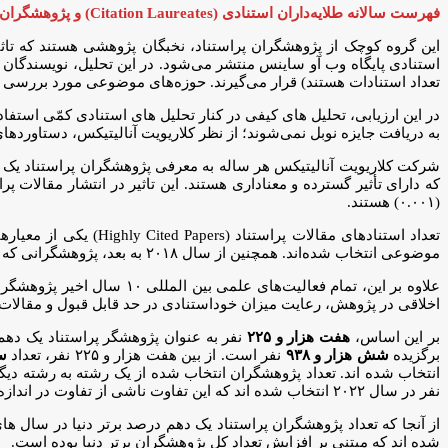
فهرست سالانه طلایه‌داران استنادی (Citation Laureates) و پژوهشگران یک‌درصد برتر
تعداد استنادات هستند) قرار می‌گیرند. حوزه‌های موضوعی مورد بررسی در
در این ارزیابی، تحلیل های کیفی در کنار تحلیل های استنادی کمّی استفا
به دریافت جایزه نوبل نمی‌شوند؛ از نظر کلاریویت آنالیتیکس، دستاوردها
که دارای تأثیر گسترده و معناداری هستند. این تاثیر در انتشار مقالا
(۰.۰۰۱) هستند.
موضوعی انتخاب شده‌اند. همچنین از سال ۲۰۱۸ به بعد، پژوهشگرانی که در چند حوزه به صورت همزمان (Cross-Field) فعالیت می‌کردند، تحت یک رده جداگانه طبقه بندی شده‌اند.
علاوه بر این، تمام فعالیت
اخلاقی در پژوهش، رعایت میزان خوداستنادی در حد قابل قبول و مقالات ب
بر این اساس،
هفت هزار و ۲۲۵
برگزیده
شش هزار و ۹۳۸
نفر است. از بین هفت هزار و ۲۲۵ نفر، تعداد
سه 
نفر در سال ۲۰۲۲ انتخاب شده اند که این تفاوت ناشی از تفاوت در اندازه رشته ها یا تعداد پژوهشگران هر رشته است.
شده اند که مبتنی بر افزایش تعداد کل پژوهشگران برتر دنیا بوده است.