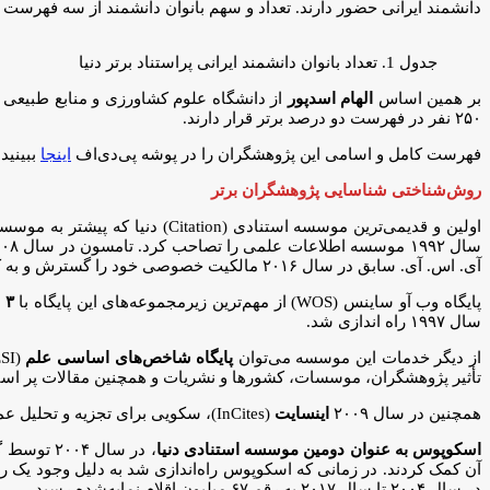
دانشمند ایرانی حضور دارند. تعداد و سهم بانوان دانشمند از سه فهرست 
جدول 1. تعداد بانوان دانشمند ایرانی پراستناد برتر دنیا
بر همین اساس
الهام اسدپور
۲۵۰ نفر در فهرست دو درصد برتر قرار دارند.
فهرست کامل و اسامی این پژوهشگران را در پوشه پی‌دی‌اف
اینجا
ببینید.
روش‌شناختی شناسایی پژوهشگران برتر
اولین و قدیمی‌ترین موسسه استنادی (Citation) دنیا که پیشتر به موسسه اطلاعات علمی (ISI) معروف بود، در سال ۱۹۶۰ توسط دکتر
آی. اس. آی. سابق در سال ۲۰۱۶ مالکیت خصوصی خود را گسترش و به کلاریویت تغییر نام داد و در حال حاضر با نام موسسه کلاریویت آنالیتیکس (CLARIVATE ANALYTICS) شناخته می شود.
پایگاه وب آو ساینس (WOS) از مهم‌ترین زیرمجموعه‌های این پایگاه با
۳ نمایه استنادی علوم (SCI)، نمایه استنادی علوم اجتماعی (SSCI) و نمایه استنادی علوم انسانی و هنر (AHCI)
سال ۱۹۹۷ راه اندازی شد.
از دیگر خدمات این موسسه می‌توان
پایگاه شاخص‌های اساسی علم
تأثیر پژوهشگران، موسسات، کشورها و نشریات و همچنین مقالات پر استنا
همچنین در سال ۲۰۰۹
اینسایت
(InCites)، سکویی برای تجزیه و تحلیل عمیق عملکرد تحقیقاتی مستخرج از داده‌ های پایگاه وب آو ساینس راه اندازی شد.
اسکوپوس به عنوان دومین موسسه استنادی دنیا
، در سال
در سال ۲۰۰۴ تا سال ۲۰۱۷ به رقم ۶۷ میلیون اقلام نمایه‌شده رسید.