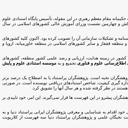
 حکیمانه مقام معظم رهبری در این مقوله، تأسیس پایگاه استنادی علوم
زش و پرورش کشورهای اسلامی در سال ۱۳۸۶ (۲۰۰۷ میلادی) در رباط پایتخت مراکش و چهارمین نشست وزرای آموزش عالی کشورهای اسلامی در سال
 به‌ صورت یک مؤسسه پژوهشی مستقل، اساسنامه و تشکیلات سازمانی آن را تصویب کرده بود. اکنون کلیه کشورهای
نطقه قفقاز و سایر کشورهای اسلامی در منطقه خاورمیانه، اروپا و
 کشور در زمینه هدایت، ارزیابی و رصد علمی کشور منطقه، کشورهای
 اطلاع‌رسانی علوم و فناوری
تجمیع و به
موسسه استنادی علوم و پایش
شگران نخبه است. پژوهشگران پراستناد یا به اصطلاح یک درصد برتر
ندازه گیری کیفیت، شاخص استنادهای دریافتی نویسنده است. در صورتی
هستند در نظر گرفته شده و هر سال آنها را تشویق کرد.
گران پیشرو در این فهرست ها قرار نمی‌گیرند. این امر، خود تاییدی بر
د اقدام به شناسایی و معرفی پژوهشگران ایرانی پراستناد دنیا و به
نخبگان علمی و پژوهشگران پراستناد دنیا سه فهرست از کلاریویت