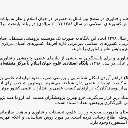
لم و فناوری در سطح بین‌الملل به خصوص در جهان اسلام و نظر به بیانات
جهان اسلام (ISC) در مصوبه نهمین مجمع عمومی وزرای آمو
شورای گسترش آموزش عالی در وزارت علوم، تحقیقات و فناوری نیز در سال ۱۳۷۸ ایجاد این پایگاه
ی، کشورهای اسلامی غیرعربی قاره آفریقا، کشورهای آسیای مرکزی و م
و پایش علم و فناوری را دارند.
فناوری و برای پاسخگویی به بخشی از نیازهای علمی، پژوهشی و فناوری
 در سال ۱۳۹۸،
پایگاه استنادی علوم جهان اسلام
با
مرکز منطقه‌ای
فراهم آوردن امکان شناسایی و بررسی ضریب نفوذ تولیدات علمی پژوه
وند به کیفیت تولیدات علمی شان شناخته می‌شوند. مهمترین شاخص برای ا
 ای از نویسندگان که در ارتقای کیفیت علمی و انتشارات علمی کشور موثر 
برتر قرار می‌گیرند، جزو بهترین پژوهشگران هستند. اما لزوما همه پژوهش
ی تاثیرگذاری پژوهش، تعداد استناد است.
تای ماموریت محوله وزارت علوم، تحقیقات و فناوری و ماهیت سازمانی خو
وطه اطلاع رسانی کرده است. در مورد روش شناسایی و اعلام فهرست 
استنفورد) وجود دارد.