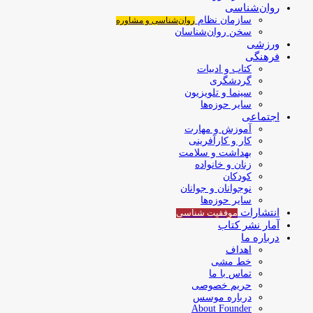
روان‌شناسی
سازمان نظام
روان‌شناسی و مشاوره
سخن روان‌شناسان
ورزشی
فرهنگی
کتاب و ادبیات
گردشگری
سینما و تلویزیون
سایر حوزه‌ها
اجتماعی
آموزش و مهارت
کار و کارآفرینی
بهداشت و سلامت
زنان و خانواده
کودکان
نوجوانان و جوانان
سایر حوزه‌ها
انتشارات
موفقیت‌ شناسی
آمار نشر کتاب
درباره ما
اهداف
خط مشی
تماس با ما
حریم خصوصی
درباره موسس
About Founder