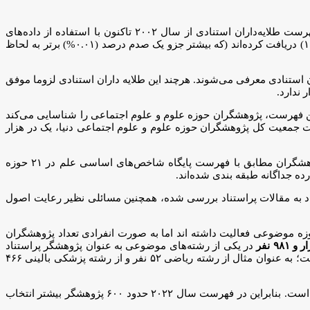
این گروه کوچک از پژوهشگران پراستناد، نخبگان پژوهشی هستند که تاثیرگذاری آنها با برندگان گذشته و آینده جایزه نوبل قابل مقایسه است. فهرست طلایه‌داران استنادی از سال ۲۰۰۲ تاکنون با استفاده از داده‌های
استنادی پایگاه وب آو ساینس منتشر می‌شود. در این تحلیل، نویسندگان مقالاتی که تعداد فوق العاده زیادی استناد (به‌ویژه استنادات بیشتر از ۱۰۰۰) دریافت کرده‌اند (که بیشتر جزو یک صدم درصد (۰.۰۱%) برتر به لحاظ
ان استنادی معرفی می‌شوند. هرچند این طلایه داران استنادی لزوما موفق
 ندارد.
پژوهشگران پراستناد یک دهم درصد برتر دنیا (HCR) (Highly Cited Researchers ) نیز می‌پردازد. این فهرست، پژوهشگران حوزه علوم و علوم اجتماعی را شناسایی می‌کند
سبت جمعیت کل پژوهشگران حوزه علوم و علوم اجتماعی دنیا، یک در هزار
تعداد استنادهای مقالات پراستناد (Highly Cited Papers) یکی از معیارهای اصلی انتخاب پژوهشگران پر استناد یک دهم درصد برتر دنیاست. پژوهشگران مطابق با فهرست پایگاه شاخص‌های اساسی علم در ۲۱ حوزه
لات پراستناد، تعداد استناد به مقالات پراستناد بررسی شده، همچنین مسائلی نظیر رعایت اصول
۲ انتخاب شده‌اند که برخی در بیش از یک حوزه موضوعی فعالیت داشته اند اما به صورت انفرادی تعداد پژوهشگران
۹۸۱ نفر
در یکی از رشته‌های موضوعی به عنوان پژوهشگر پراستناد
انتخاب شده اند. تعداد پژوهشگران انتخاب شده از یک رشته به رشته دیگر متفاوت است که علت آن، تفاوت در تعداد کل پژوهشگران در رشته‌هاست؛ به عنوان مثال از رشته ریاضی ۵۲ نفر و از رشته پزشکی بالینی ۴۶۶
از آنجا که تعداد پژوهشگران پراستناد یک دهم درصد برتر دنیا در سال های ۲۰۲۱ و ۲۰۲۰ به ترتیب حدود شش هزار و ۶۰۶ و شش هزار و ۴۰۰ بوده است. بنابراین در فهرست سال ۲۰۲۲ حدود ۶۰۰ پژوهشگر بیشتر انتخاب