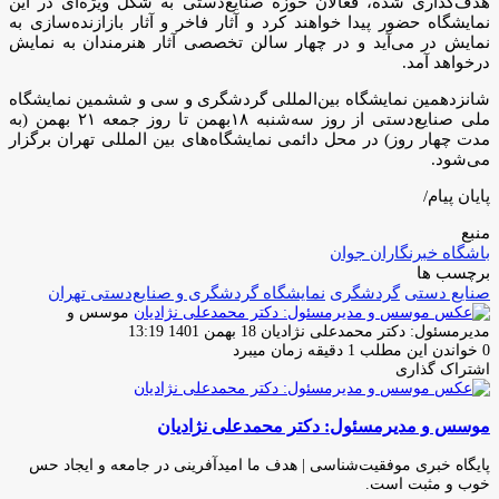
هدف‌گذاری شده، فعالان حوزه صنایع‌دستی به شکل ویژه‌ای در این
نمایشگاه حضور پیدا خواهند کرد و آثار فاخر و آثار بازازنده‌سازی به
نمایش در می‌آید و در چهار سالن تخصصی آثار هنرمندان به نمایش
درخواهد آمد.
شانزدهمین نمایشگاه بین‌المللی گردشگری و سی و ششمین نمایشگاه
ملی صنایع‌دستی از روز سه‌شنبه ۱۸بهمن تا روز جمعه ۲۱ بهمن (به
مدت چهار روز) در محل دائمی نمایشگاه‌های بین المللی تهران برگزار
می‌شود.
پایان پیام/
منبع
باشگاه خبرنگاران جوان
برچسب ها
صنایع دستی
گردشگری
نمایشگاه گردشگری و صنایع‌دستی تهران
موسس و
ارسال
مدیرمسئول: دکتر محمدعلی نژادیان
18 بهمن 1401 13:19
ایمیل
0
خواندن این مطلب 1 دقیقه زمان میبرد
اشتراک گذاری
چاپ
فیس
توئیتر
واتس
تلگرام
لینکدین
اشتراک
(X)
آپ
بوک
گذاری
موسس و مدیرمسئول: دکتر محمدعلی نژادیان
از
طریق
ایمیل
پایگاه خبری موفقیت‌شناسی | هدف ما امیدآفرینی در جامعه و ایجاد حس
خوب و مثبت است.