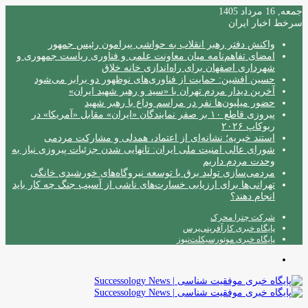
جمعه, 16 مرداد 1405
سرخط اخبار ایران
واکنش دفتر رهبر انقلاب به حواشی پیرامون رئیس جمهور
امضای تفاهم‌نامه میان معاونت علمی و فناوری ریاست جمهوری و
شهرداری اصفهان برای راه‌اندازی خانه خلاق
حسین افشین: حمایت از فناوری‌های نوظهور دو برابر می‌شود
آخرین دیدار مردم تهران با «سید و رهبر شهید ایران»
حضور میلیون‌ها نفر در مراسم وداع با رهبر شهید
پیروزی قاطع ۱۰ بر صفر نمایندگان «ایران» مقابل «آمریکا» در
ربوکاپ ۲۰۲۶
استند خیریه؛ نشانه‌ای از اعتماد، همدلی و مشارکت مردمی
شورای عالی امنیت ملی ایران: تانهایی شدن جزئیات پیروزی نیاز به
وحدت مردم داریم
مردمی‌سازی تولید برق با توسعه نیروگاه‌های خورشیدی خانگی
تهرانی‌ها برای ارزیابی خسارت‌های ناشی از آسیب جنگ چه کار باید
انجام دهند؟
شرکت چترا محرک
پایگاه خبری کارآفرینی‌پرس
پایگاه خبری موتورسیکلت‌نیوز
منو