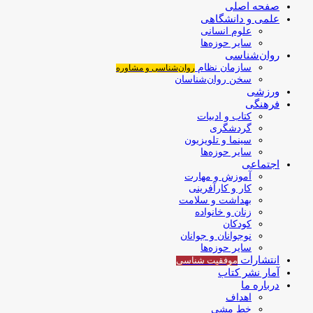
صفحه اصلی
علمی و دانشگاهی
علوم انسانی
سایر حوزه‌ها
روان‌شناسی
سازمان نظام
روان‌شناسی و مشاوره
سخن روان‌شناسان
ورزشی
فرهنگی
کتاب و ادبیات
گردشگری
سینما و تلویزیون
سایر حوزه‌ها
اجتماعی
آموزش و مهارت
کار و کارآفرینی
بهداشت و سلامت
زنان و خانواده
کودکان
نوجوانان و جوانان
سایر حوزه‌ها
انتشارات
موفقیت‌ شناسی
آمار نشر کتاب
درباره ما
اهداف
خط مشی