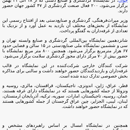
جوان
، در نمایشگاه گردشگری و صنایع دستی که از ۱۸ الی ۲۱ بهمن
برگزار می‌شود، ۲۰۰ فعال صنعت گردشگری از ۴۷ کشور جهان حضور
دارند.
وزیر میراث‌فرهنگی، گردشگری و صنایع‌دستی بعد از افتتاح رسمی این
نمایشگاه از بخش‌های محتلف آن بازدید به عمل آورد و از نزدیک با
تعدادی از غرفه‌داران به گفتگو پرداخت.
شانزدهمین نمایشگاه بین‌المللی گردشگری و صنایع وابسته تهران و
سی و ششمین نمایشگاه ملی صنایع‌دستی در ۱۵ سالن و فضایی حدود
۶۷ هزار مترمربع برگزار می‌شود. همچنین ۸۰۰ متر مربع نمایشگاه با
حضور بیش از ۷۰ مرکز دارای مجوز گردشگری سلامت برگزار می‌شود.
شرکت کنندگان خارجی شرکت‌کننده در این نمایشگاه در قالب
غرفه‌داران و بازدیدکنندگان حضور خواهند داشت و سالنی برای مذاکره
بخش خصوصی تدارک دیده شده است.
قطر، عراق، ژاپن، اندونزی، تاجیکستان، قراقستان، مالزی، روسیه و
ونزوئلا از جمله کشور‌هایی هستند که در نمایشگاه دارای غرفه هستند،
عمان، روسیه، تاجیکستان، امارات، سوریه، ترکیه، آذربایجان ارمنستان،
لبنان، لیبی، الجزایر، چین عراق گرجستان از جمله کشور‌هایی هستند
که در نمایشگاه حضور خواهند داشت.
همچنین در نمایشگاه امسال بر اساس راهبرد‌های مشخص و