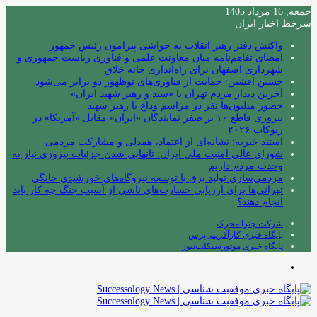
جمعه, 16 مرداد 1405
سرخط اخبار ایران
واکنش دفتر رهبر انقلاب به حواشی پیرامون رئیس جمهور
امضای تفاهم‌نامه میان معاونت علمی و فناوری ریاست جمهوری و
شهرداری اصفهان برای راه‌اندازی خانه خلاق
حسین افشین: حمایت از فناوری‌های نوظهور دو برابر می‌شود
آخرین دیدار مردم تهران با «سید و رهبر شهید ایران»
حضور میلیون‌ها نفر در مراسم وداع با رهبر شهید
پیروزی قاطع ۱۰ بر صفر نمایندگان «ایران» مقابل «آمریکا» در
ربوکاپ ۲۰۲۶
استند خیریه؛ نشانه‌ای از اعتماد، همدلی و مشارکت مردمی
شورای عالی امنیت ملی ایران: تانهایی شدن جزئیات پیروزی نیاز به
وحدت مردم داریم
مردمی‌سازی تولید برق با توسعه نیروگاه‌های خورشیدی خانگی
تهرانی‌ها برای ارزیابی خسارت‌های ناشی از آسیب جنگ چه کار باید
انجام دهند؟
شرکت چترا محرک
پایگاه خبری کارآفرینی‌پرس
پایگاه خبری موتورسیکلت‌نیوز
منو