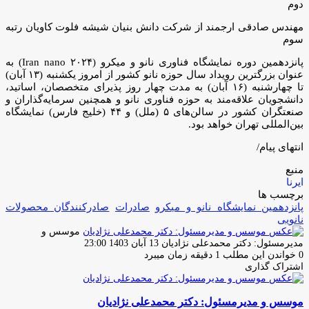
دوم
مهندس صادقی ارجمند از شرکت دانش بنیان شیشه فلوت کاویان رتبه
سوم
پانزدهمین دوره نمایشگاه فناوری نانو و میکرو (Iran nano ۲۰۲۴) به
عنوان بزرگترین رویداد سال حوزه نانو کشور از امروز یکشنبه (۱۳ آبان)
تا چهارشنبه (۱۶ آبان) به مدت چهار روز پذیرای متخصصان، اساتید،
دانشجویان علاقه‌مند به حوزه فناوری نانو و همچنین سرمایه‌گذاران و
صنعتگران کشور در سالن‌های ۵ (ملل) و ۴۴ (خلیج فارس) نمایشگاه
بین‌المللی تهران خواهد بود.
انتهای پیام/
منبع
ایرنا
برچسب ها
پانزدهمین نمایشگاه نانو و میکرو
صادرات
صادرکنندگان محصولات
نانویی
موسس و
ارسال
مدیرمسئول: دکتر محمدعلی نژادیان
13 آبان 1403 23:00
ایمیل
0
خواندن این مطلب 1 دقیقه زمان میبرد
اشتراک گذاری
چاپ
فیس
توئیتر
واتس
تلگرام
لینکدین
اشتراک
(X)
آپ
بوک
گذاری
موسس و مدیرمسئول: دکتر محمدعلی نژادیان
از