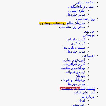
صفحه اصلی
علمی و دانشگاهی
علوم انسانی
سایر حوزه‌ها
روان‌شناسی
سازمان نظام
روان‌شناسی و مشاوره
سخن روان‌شناسان
ورزشی
فرهنگی
کتاب و ادبیات
گردشگری
سینما و تلویزیون
سایر حوزه‌ها
اجتماعی
آموزش و مهارت
کار و کارآفرینی
بهداشت و سلامت
زنان و خانواده
کودکان
نوجوانان و جوانان
سایر حوزه‌ها
انتشارات
موفقیت‌ شناسی
آمار نشر کتاب
درباره ما
اهداف
خط مشی