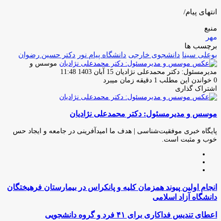
انتهای پیام/
منبع
مهر
برچسب ها
بوعلی سینا
دانشجوی خارجی
دانشگاه پیام نور
دکتر حسین رضوان
موسس و
ارسال
مدیرمسئول: دکتر محمدعلی نژادیان
15 آبان 1403 11:48
ایمیل
0
خواندن این مطلب 1 دقیقه زمان میبرد
اشتراک گذاری
چاپ
فیس
توئیتر
واتس
تلگرام
لینکدین
اشتراک
(X)
آپ
بوک
گذاری
موسس و مدیرمسئول: دکتر محمدعلی نژادیان
از
طریق
ایمیل
پایگاه خبری موفقیت‌شناسی | هدف ما امیدآفرینی در جامعه و ایجاد حس
خوب و مثبت است.
وبسایت
لینکدین
اینستاگرام
انجام
انجام اولین پیوند همزمان کلیه و پانکراس در بیمارستان فرهیختگان
اولین
دانشگاه آزاد اسلامی
پیوند
همزمان
اعطای
اعطای تندیس فداکاری برای ۴۱ فرد و گروه‌ دانشجویی
کلیه