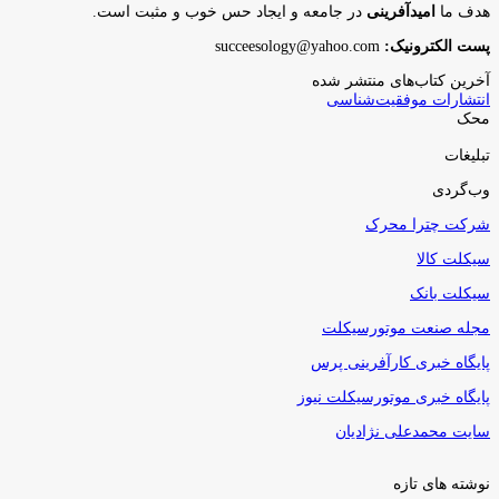
هدف ما
امیدآفرینی
در جامعه و ایجاد حس خوب و مثبت است.
پست الکترونیک:
succeesology@yahoo.com
آخرین کتاب‌های منتشر شده
انتشارات موفقیت‌شناسی
محک
تبلیغات
وب‌گردی
شرکت چترا محرک
سیکلت کالا
سیکلت بانک
مجله صنعت موتورسیکلت
پایگاه خبری کارآفرینی پرس
پایگاه خبری موتورسیکلت نیوز
سایت محمدعلی نژادیان
نوشته های تازه