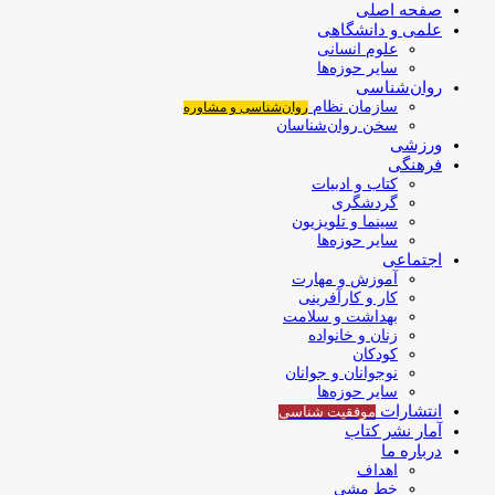
صفحه اصلی
علمی و دانشگاهی
علوم انسانی
سایر حوزه‌ها
روان‌شناسی
سازمان نظام
روان‌شناسی و مشاوره
سخن روان‌شناسان
ورزشی
فرهنگی
کتاب و ادبیات
گردشگری
سینما و تلویزیون
سایر حوزه‌ها
اجتماعی
آموزش و مهارت
کار و کارآفرینی
بهداشت و سلامت
زنان و خانواده
کودکان
نوجوانان و جوانان
سایر حوزه‌ها
انتشارات
موفقیت‌ شناسی
آمار نشر کتاب
درباره ما
اهداف
خط مشی