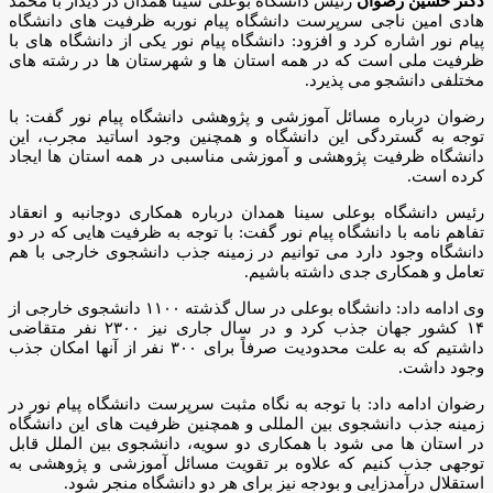
دکتر حسین رضوان
رئیس دانشگاه بوعلی سینا همدان در دیدار با محمد
هادی امین ناجی سرپرست دانشگاه پیام نوربه ظرفیت های دانشگاه
پیام نور اشاره کرد و افزود: دانشگاه پیام نور یکی از دانشگاه های با
ظرفیت ملی است که در همه استان ها و شهرستان ها در رشته های
مختلفی دانشجو می پذیرد.
رضوان درباره مسائل آموزشی و پژوهشی دانشگاه پیام نور گفت: با
توجه به گستردگی این دانشگاه و همچنین وجود اساتید مجرب، این
دانشگاه ظرفیت پژوهشی و آموزشی مناسبی در همه استان ها ایجاد
کرده است.
رئیس دانشگاه بوعلی سینا همدان درباره همکاری دوجانبه و انعقاد
تفاهم نامه با دانشگاه پیام نور گفت: با توجه به ظرفیت هایی که در دو
دانشگاه وجود دارد می توانیم در زمینه جذب دانشجوی خارجی با هم
تعامل و همکاری جدی داشته باشیم.
وی ادامه داد: دانشگاه بوعلی در سال گذشته ۱۱۰۰ دانشجوی خارجی از
۱۴ کشور جهان جذب کرد و در سال جاری نیز ۲۳۰۰ نفر متقاضی
داشتیم که به علت محدودیت صرفاً برای ۳۰۰ نفر از آنها امکان جذب
وجود داشت.
رضوان ادامه داد: با توجه به نگاه مثبت سرپرست دانشگاه پیام نور در
زمینه جذب دانشجوی بین المللی و همچنین ظرفیت های این دانشگاه
در استان ها می شود با همکاری دو سویه، دانشجوی بین الملل قابل
توجهی جذب کنیم که علاوه بر تقویت مسائل آموزشی و پژوهشی به
استقلال درآمدزایی و بودجه نیز برای هر دو دانشگاه منجر شود.