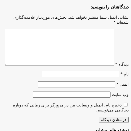
تندیس
و
فداکاری
دیدگاهتان را بنویسید
پانکراس
برای
در
۴۱
نشانی ایمیل شما منتشر نخواهد شد.
بخش‌های موردنیاز علامت‌گذاری
بیمارستان
فرد
شده‌اند
*
فرهیختگان
و
دانشگاه
گروه‌
آزاد
دانشجویی
اسلامی
دیدگاه
*
نام
*
ایمیل
*
وب‌ سایت
ذخیره نام، ایمیل و وبسایت من در مرورگر برای زمانی که دوباره
دیدگاهی می‌نویسم.
نوشته های مشابه