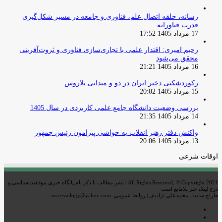
رسانه، حلقه اتصال علم، فناوری و جامعه در مسیر شکل‌گیری
قدرت فناورانه
17 مرداد 1405 17:52
رحیم امیری: اقتدار علمی با تجاری‌سازی فناوری و ثروت‌آفرینی
محقق می‌شود
16 مرداد 1405 21:21
رکوردشکنی دختر ایران در دو و میدانی بلاروس
15 مرداد 1405 20:02
بررسی وضعیت دانشگاه جامع علمی کاربردی در سال 1405
14 مرداد 1405 21:35
واکنش دفتر رهبر انقلاب به حواشی پیرامون رئیس جمهور
13 مرداد 1405 20:06
اوقات شرعی
All Rights Reserved, © Copyright 2021 | نشر مطالب با ذکر نام پایگاه خبری موفقیت‌شناسی و
درج لینک خبر بلامانع است
طراح سایت: محمدعلی نژادیان | روابط عمومی: successology@yahoo.com
اینستاگرام
تلگرام