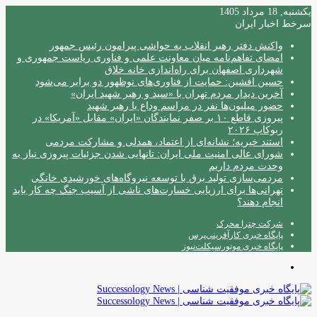
یکشنبه, 18 مرداد 1405
سرخط اخبار ایران
واکنش دفتر رهبر انقلاب به حواشی پیرامون رئیس جمهور
امضای تفاهم‌نامه میان معاونت علمی و فناوری ریاست جمهوری و
شهرداری اصفهان برای راه‌اندازی خانه خلاق
حسین افشین: حمایت از فناوری‌های نوظهور دو برابر می‌شود
آخرین دیدار مردم تهران با «سید و رهبر شهید ایران»
حضور میلیون‌ها نفر در مراسم وداع با رهبر شهید
پیروزی قاطع ۱۰ بر صفر نمایندگان «ایران» مقابل «آمریکا» در
ربوکاپ ۲۰۲۶
استند خیریه؛ نشانه‌ای از اعتماد، همدلی و مشارکت مردمی
شورای عالی امنیت ملی ایران: تانهایی شدن جزئیات پیروزی نیاز به
وحدت مردم داریم
مردمی‌سازی تولید برق با توسعه نیروگاه‌های خورشیدی خانگی
تهرانی‌ها برای ارزیابی خسارت‌های ناشی از آسیب جنگ چه کار باید
انجام دهند؟
شرکت چترا محرک
پایگاه خبری کارآفرینی‌پرس
پایگاه خبری موتورسیکلت‌نیوز
منو