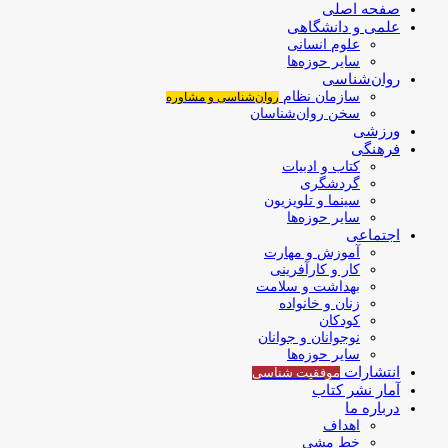
صفحه اصلی
علمی و دانشگاهی
علوم انسانی
سایر حوزه‌ها
روان‌شناسی
سازمان نظام
روان‌شناسی و مشاوره
سخن روان‌شناسان
ورزشی
فرهنگی
کتاب و ادبیات
گردشگری
سینما و تلویزیون
سایر حوزه‌ها
اجتماعی
آموزش و مهارت
کار و کارآفرینی
بهداشت و سلامت
زنان و خانواده
کودکان
نوجوانان و جوانان
سایر حوزه‌ها
انتشارات
موفقیت‌ شناسی
آمار نشر کتاب
درباره ما
اهداف
خط مشی