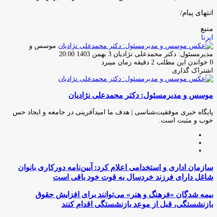
انتهای پیام/
منبع
ایرنا
موسس و
ارسال
مدیرمسئول: دکتر محمدعلی نژادیان
3 بهمن 1403 20:00
ایمیل
0
خواندن این مطلب 2 دقیقه زمان میبرد
اشتراک گذاری
چاپ
فیس
توئیتر
واتس
تلگرام
لینکدین
اشتراک
(X)
آپ
بوک
گذاری
موسس و مدیرمسئول: دکتر محمدعلی نژادیان
از
طریق
ایمیل
پایگاه خبری موفقیت‌شناسی | هدف ما امیدآفرینی در جامعه و ایجاد حس
خوب و مثبت است.
وبسایت
لینکدین
اینستاگرام
سازمان
سازمان اداری و استخدامی اعلام کرد: آیین‌نامه دورکاری بانوان
اداری
شاغل دارای فرزند خردسال به قوت خود باقی است
و
استخدامی
بیمه
بیمه شدگان «فرهنگ و هنر» می‌توانند برای افزایش حقوق
اعلام
شدگان
بازنشستگی، قبل از موعد بازنشستگی اقدام کنند
کرد:
«فرهنگ
آیین‌نامه