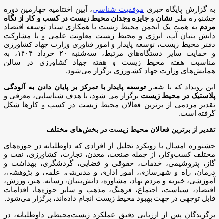
به گزارش پایگاه خبری
موفقیت شناسی
، آیین اختتامیه چهارمین دوره
جشنواره ملی
نشان و جایزه وجدان محیط زیست در کسب و کار از نگاه
مردم
به همت یک انجمن محیط زیست با همکاری ستاد توسعه اقتصاد
دانش بنیان آب، انرژی و محیط زیست معاونت علمی و با مشارکت
دفتر محیط زیست، توسعه پایدار و امور فناوری وزارت جهاد کشاورزی
و حمایت سایر دستگاه‌های مرتبط، سه‌شنبه ۲۰ خرداد ۱۴۰۴، به
مناسبت هفته محیط زیست و هفته جهاد کشاورزی در سالن
همایش‌های وزارت جهاد کشاورزی برگزار می‌شود.
این رویداد که با شعار
توسعه پایدار با تمرکز بر پایان دادن به آلودگی
پلاستیک در محیط زیست
برگزار می شود، با هدف شناسایی، معرفی و
تقدیر مردمی از برترین فعالان محیط زیست در کسب و کارها شکل
گرفته است.
تقدیر از برترین فعالان محیط زیست در بخش‌های مختلف
جشنواره امسال با رویکرد تجلیل از افرادی که داوطلبانه در حوزه‌های
مختلف کسب‌وکار، از جمله صنعت، معدن، تجارت، کشاورزی، نفت و
گاز، پتروشیمی، خدمات، حقوقی و قضایی، گردشگری، بهداشت و
درمان، راه و شهرسازی، امور اداری و مدیریتی، علمی و پژوهشی،
آموزشی، خیریه و مردم نهاد، مشاوره، دانش‌بنیان، رسانه، هنر، ورزش،
اقتصاد، سیاست، اجتماع، فرهنگ، مذهب و سایر حوزه‌ها، اقدامات
قابل توجهی در جهت بهبود محیط زیست انجام داده‌اند، برگزار می‌شود.
برگزیدگان پس از ارزیابی دقیق عملکرد زیست‌محیطی داوطلبانه، در