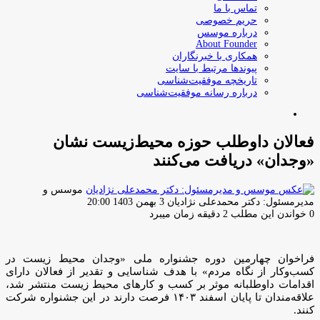
تماس با ما
حریم خصوصی
درباره موسس
About Founder
همکاری با خبرنگاران
پیوندها مرتبط با سایت
تاریخچه موفقیت‌شناسی
درباره رسانه موفقیت‌شناسی
جستجو
برای
فعالان داوطلب حوزه محیط‌زیست نشان
«وجدان» دریافت می‌کنند
موسس و
ارسال
مدیرمسئول: دکتر محمدعلی نژادیان
3 بهمن 1403 20:00
ایمیل
0
خواندن این مطلب 2 دقیقه زمان میبرد
فراخوان چهارمین دوره جشنواره ملی «وجدان محیط زیست در
کسب‌وکار از نگاه مردم» با هدف شناسایی و تقدیر از فعالان دارای
اقدامات داوطلبانه موثر بر کسب و کارهای محیط زیست منتشر شد،
علاقه‌مندان تا پایان اسفند ۱۴۰۳ فرصت دارند در این جشنواره شرکت
کنند.