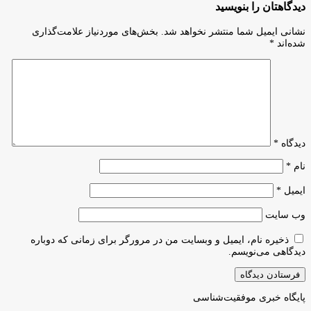
و
دیدگاهتان را بنویسید
دورکاری
هنر»
بانوان
می‌توانند
نشانی ایمیل شما منتشر نخواهد شد.
بخش‌های موردنیاز علامت‌گذاری
شاغل
برای
شده‌اند
*
دارای
افزایش
فرزند
حقوق
خردسال
بازنشستگی،
به
قبل
قوت
از
خود
موعد
باقی
بازنشستگی
است
اقدام
دیدگاه
*
کنند
نام
*
ایمیل
*
وب‌ سایت
ذخیره نام، ایمیل و وبسایت من در مرورگر برای زمانی که دوباره
دیدگاهی می‌نویسم.
پایگاه‌ خبری موفقیت‌شناسی