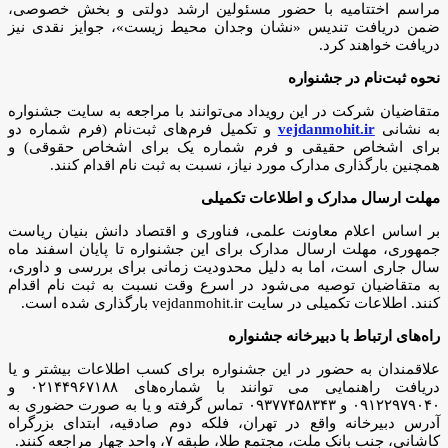
مراسم اختتامیه با حضور مسئولین ارشد دولتی و بخش خصوصی،
ضمن دریافت تندیس «نشان وجدان محیط زیست»، جوایز نقدی نیز
دریافت خواهند کرد.
نحوه ثبت‌نام در جشنواره
متقاضیان شرکت در این رویداد می‌توانند با مراجعه به سایت جشنواره
به نشانی
vejdanmohit.ir
و تکمیل فرم‌های ثبت‌نام (فرم شماره دو
برای اشخاص حقیقی و فرم شماره یک برای اشخاص حقوقی) و
همچنین بارگذاری مدارک مورد نیاز، نسبت به ثبت نام اقدام کنند.
مهلت ارسال مدارک و اطلاعات تکمیلی
بر اساس اعلام معاونت علمی، فناوری و اقتصاد دانش بنیان ریاست
جمهوری، مهلت ارسال مدارک برای این جشنواره تا پایان اسفند ماه
سال جاری است، اما به دلیل محدودیت زمانی برای بررسی و داوری،
به متقاضیان توصیه می‌شود در اسرع وقت نسبت به ثبت نام اقدام
کنند. اطلاعات تکمیلی در سایت vejdanmohit.ir بارگذاری شده است.
راه‌های ارتباط با دبیرخانه جشنواره
علاقمندان به حضور در این جشنواره برای کسب اطلاعات بیشتر و یا
دریافت راهنمایی می توانند با شماره‌های ۰۲۱۴۴۹۶۷۱۸۸ و
۰۹۱۲۲۹۷۹۰۴۰ و ۰۹۳۷۷۴۵۸۳۴۳ تماس گرفته و یا به صورت حضوری به
آدرس دبیرخانه واقع در تهران، فلکه دوم صادقیه، ابتدای بزرگراه
کاشانی، جنب بانک ملت، مجتمع طلا، طبقه ۷، واحد چهار مراجعه کنند.