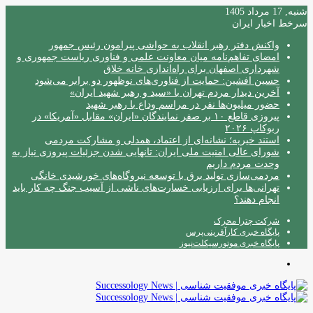
شنبه, 17 مرداد 1405
سرخط اخبار ایران
واکنش دفتر رهبر انقلاب به حواشی پیرامون رئیس جمهور
امضای تفاهم‌نامه میان معاونت علمی و فناوری ریاست جمهوری و
شهرداری اصفهان برای راه‌اندازی خانه خلاق
حسین افشین: حمایت از فناوری‌های نوظهور دو برابر می‌شود
آخرین دیدار مردم تهران با «سید و رهبر شهید ایران»
حضور میلیون‌ها نفر در مراسم وداع با رهبر شهید
پیروزی قاطع ۱۰ بر صفر نمایندگان «ایران» مقابل «آمریکا» در
ربوکاپ ۲۰۲۶
استند خیریه؛ نشانه‌ای از اعتماد، همدلی و مشارکت مردمی
شورای عالی امنیت ملی ایران: تانهایی شدن جزئیات پیروزی نیاز به
وحدت مردم داریم
مردمی‌سازی تولید برق با توسعه نیروگاه‌های خورشیدی خانگی
تهرانی‌ها برای ارزیابی خسارت‌های ناشی از آسیب جنگ چه کار باید
انجام دهند؟
شرکت چترا محرک
پایگاه خبری کارآفرینی‌پرس
پایگاه خبری موتورسیکلت‌نیوز
منو