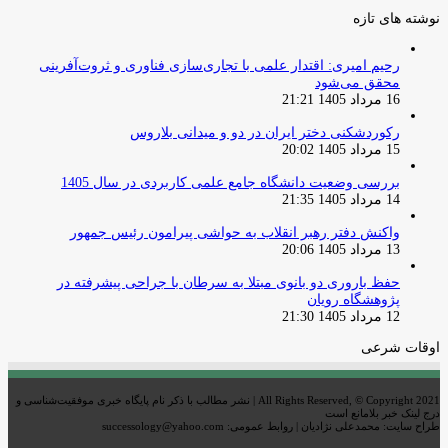
نوشته های تازه
رحیم امیری: اقتدار علمی با تجاری‌سازی فناوری و ثروت‌آفرینی
محقق می‌شود
16 مرداد 1405 21:21
رکوردشکنی دختر ایران در دو و میدانی بلاروس
15 مرداد 1405 20:02
بررسی وضعیت دانشگاه جامع علمی کاربردی در سال 1405
14 مرداد 1405 21:35
واکنش دفتر رهبر انقلاب به حواشی پیرامون رئیس جمهور
13 مرداد 1405 20:06
حفظ باروری دو بانوی مبتلا به سرطان با جراحی پیشرفته در
پژوهشگاه رویان
12 مرداد 1405 21:30
اوقات شرعی
All Rights Reserved, © Copyright 2021 | نشر مطالب با ذکر نام پایگاه خبری موفقیت‌شناسی و
درج لینک خبر بلامانع است
طراح سایت: محمدعلی نژادیان | روابط عمومی: successology@yahoo.com