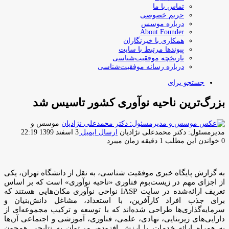
تماس با ما
حریم خصوصی
درباره موسس
About Founder
همکاری با خبرنگاران
پیوندها مرتبط با سایت
تاریخچه موفقیت‌شناسی
درباره رسانه موفقیت‌شناسی
جستجو برای
بزرگ‌ترین ناحیه نوآوری کشور تاسیس شد
موسس و
مدیرمسئول: دکتر محمدعلی نژادیان
ارسال ایمیل
3 اسفند 1399 22:19
0
خواندن این مطلب 1 دقیقه زمان میبرد
به گزارش پایگاه خبری موفقیت شناسی، به نقل از دانشگاه تهران، یکی
از اجزای مهم در زیست‌بوم فناوری «ناحیه نوآوری» است که بر اساس
تعریف ارائه‌شده در سایت IASP نواحی نوآوری مکان‌هایی هستند که
برای جذب افراد کارآفرین، با استعداد، مشاغل دانش‌بنیان و
سرمایه‌گذاری‌ها طراحی شده‌اند که با توسعه و ترکیب مجموعه‌ای از
دارایی‌های زیربنایی، نهادی، علمی، فناوری، آموزشی و اجتماعی آن‌ها
به همراه ارائه خدمات با ارزش افزوده، می‌توان به نتایجی همچون