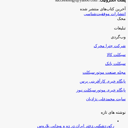
پست الکترونیک:
succeesology@yahoo.com
آخرین کتاب‌های منتشر شده
انتشارات موفقیت‌شناسی
محک
تبلیغات
وب‌گردی
شرکت چترا محرک
سیکلت کالا
سیکلت بانک
مجله صنعت موتورسیکلت
پایگاه خبری کارآفرینی پرس
پایگاه خبری موتورسیکلت نیوز
سایت محمدعلی نژادیان
نوشته های تازه
رکوردشکنی دختر ایران در دو و میدانی بلاروس