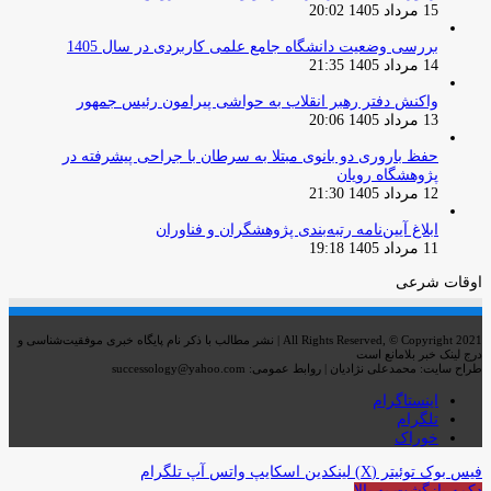
15 مرداد 1405 20:02
بررسی وضعیت دانشگاه جامع علمی کاربردی در سال 1405
14 مرداد 1405 21:35
واکنش دفتر رهبر انقلاب به حواشی پیرامون رئیس جمهور
13 مرداد 1405 20:06
حفظ باروری دو بانوی مبتلا به سرطان با جراحی پیشرفته در
پژوهشگاه رویان
12 مرداد 1405 21:30
ابلاغ آیین‌نامه رتبه‌بندی پژوهشگران و فناوران
11 مرداد 1405 19:18
اوقات شرعی
All Rights Reserved, © Copyright 2021 | نشر مطالب با ذکر نام پایگاه خبری موفقیت‌شناسی و
درج لینک خبر بلامانع است
طراح سایت: محمدعلی نژادیان | روابط عمومی: successology@yahoo.com
اینستاگرام
تلگرام
خوراک
فیس بوک
توئیتر (X)
لینکدین
اسکایپ
واتس آپ
تلگرام
دکمه بازگشت به بالا