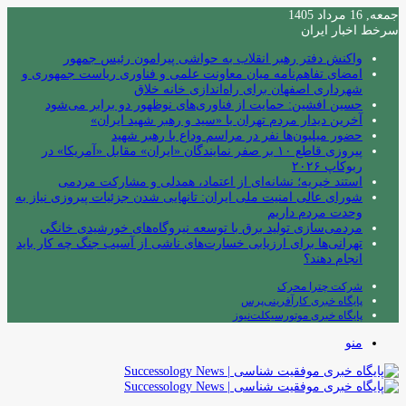
جمعه, 16 مرداد 1405
سرخط اخبار ایران
واکنش دفتر رهبر انقلاب به حواشی پیرامون رئیس جمهور
امضای تفاهم‌نامه میان معاونت علمی و فناوری ریاست جمهوری و
شهرداری اصفهان برای راه‌اندازی خانه خلاق
حسین افشین: حمایت از فناوری‌های نوظهور دو برابر می‌شود
آخرین دیدار مردم تهران با «سید و رهبر شهید ایران»
حضور میلیون‌ها نفر در مراسم وداع با رهبر شهید
پیروزی قاطع ۱۰ بر صفر نمایندگان «ایران» مقابل «آمریکا» در
ربوکاپ ۲۰۲۶
استند خیریه؛ نشانه‌ای از اعتماد، همدلی و مشارکت مردمی
شورای عالی امنیت ملی ایران: تانهایی شدن جزئیات پیروزی نیاز به
وحدت مردم داریم
مردمی‌سازی تولید برق با توسعه نیروگاه‌های خورشیدی خانگی
تهرانی‌ها برای ارزیابی خسارت‌های ناشی از آسیب جنگ چه کار باید
انجام دهند؟
شرکت چترا محرک
پایگاه خبری کارآفرینی‌پرس
پایگاه خبری موتورسیکلت‌نیوز
منو