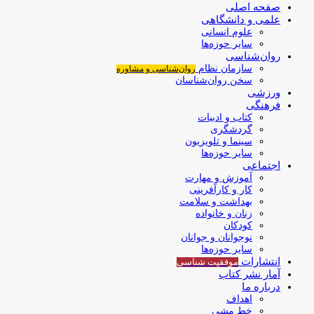
صفحه اصلی
علمی و دانشگاهی
علوم انسانی
سایر حوزه‌ها
روان‌شناسی
سازمان نظام
روان‌شناسی و مشاوره
سخن روان‌شناسان
ورزشی
فرهنگی
کتاب و ادبیات
گردشگری
سینما و تلویزیون
سایر حوزه‌ها
اجتماعی
آموزش و مهارت
کار و کارآفرینی
بهداشت و سلامت
زنان و خانواده
کودکان
نوجوانان و جوانان
سایر حوزه‌ها
انتشارات
موفقیت‌ شناسی
آمار نشر کتاب
درباره ما
اهداف
خط مشی