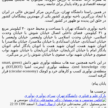
توسعه اقتصادی و رفاه پایدار برای جامعه رسید.
در همین راستا دانشگاه تهران، بزرگ‌ترین مرکز آموزش عالی در ایران
با ایجاد بزرگترین ناحیه نوآوری کشور یکی از مهمترین پیشگامان کشور
در خلق این پدیده نو ظهور در کشور است.
ناحیه نوآوری دانشگاه تهران با مساحت و محیط حدود ۴۰ کیلومتر مربع
و ۳۱ کیلومتر، فضای داخلی اتصال خیابان شوش با خیابان وحدت
اسلامی، خیابان وحدت اسلامی با خیابان ولیعصر، خیابان ولیعصر با
خیابان اسدآبادی، خیابان اسدآبادی با خیابان ملاصدرا، خیابان ملاصدرا با
اتوبان شهید همت، اتوبان شهید همت با اتوبان یادگار امام، اتوبان
یادگار امام با خیابان آذربایجان، خیابان آذربایجان با خیابان شهید نواب
صفوی و خیابان شهید نواب صفوی با خیابان شوش را در بر می‌گیرد.
در این ناحیه همچنین سه هاب منطقه نوآوری شهر دانش (smart, green
and knowledge city)، منطقه نوآوری اینترنت اشیا (IOT,IIOT) و
منطقه‌ی نوآوری کسب و کارهای خرد و کوچک (circular economy) قرار
گرفته است.
پایان پیام/
برچسب ها
پارک علم و فناوری
دانشگاه تهران
سرای نوآوری
نوآوری
موسس و
مدیرمسئول: دکتر محمدعلی نژادیان
ارسال ایمیل
3 اسفند 1399 22:19