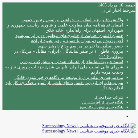
جمعه, 16 مرداد 1405
سرخط اخبار ایران
واکنش دفتر رهبر انقلاب به حواشی پیرامون رئیس جمهور
امضای تفاهم‌نامه میان معاونت علمی و فناوری ریاست جمهوری و
شهرداری اصفهان برای راه‌اندازی خانه خلاق
حسین افشین: حمایت از فناوری‌های نوظهور دو برابر می‌شود
آخرین دیدار مردم تهران با «سید و رهبر شهید ایران»
حضور میلیون‌ها نفر در مراسم وداع با رهبر شهید
پیروزی قاطع ۱۰ بر صفر نمایندگان «ایران» مقابل «آمریکا» در
ربوکاپ ۲۰۲۶
استند خیریه؛ نشانه‌ای از اعتماد، همدلی و مشارکت مردمی
شورای عالی امنیت ملی ایران: تانهایی شدن جزئیات پیروزی نیاز به
وحدت مردم داریم
مردمی‌سازی تولید برق با توسعه نیروگاه‌های خورشیدی خانگی
تهرانی‌ها برای ارزیابی خسارت‌های ناشی از آسیب جنگ چه کار باید
انجام دهند؟
شرکت چترا محرک
پایگاه خبری کارآفرینی‌پرس
پایگاه خبری موتورسیکلت‌نیوز
منو