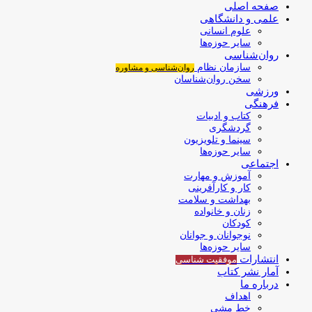
صفحه اصلی
علمی و دانشگاهی
علوم انسانی
سایر حوزه‌ها
روان‌شناسی
سازمان نظام
روان‌شناسی و مشاوره
سخن روان‌شناسان
ورزشی
فرهنگی
کتاب و ادبیات
گردشگری
سینما و تلویزیون
سایر حوزه‌ها
اجتماعی
آموزش و مهارت
کار و کارآفرینی
بهداشت و سلامت
زنان و خانواده
کودکان
نوجوانان و جوانان
سایر حوزه‌ها
انتشارات
موفقیت‌ شناسی
آمار نشر کتاب
درباره ما
اهداف
خط مشی