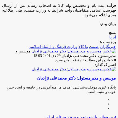
فرآیند ثبت نام و تخصیص وام کالا به اصحاب رسانه پس از ارسال
فهرست اسامی متقاضیان واجد شرایط به وزارت صمت، طی اطلاعیه
بعدی اعلام می‌شود.
پایان پیام/
منبع
ایرنا
برچسب ها
خبرنگاران
صمت
وا کالا
وزارت فرهنگ و ارشاد اسلامی
موسس و
ارسال
مدیرمسئول: دکتر محمدعلی نژادیان
29 دی 1401 18:03
ایمیل
0
خواندن این مطلب 1 دقیقه زمان میبرد
اشتراک گذاری
چاپ
فیس
توئیتر
واتس
تلگرام
لینکدین
اشتراک
(X)
آپ
بوک
گذاری
موسس و مدیرمسئول: دکتر محمدعلی نژادیان
از
طریق
ایمیل
پایگاه خبری موفقیت‌شناسی | هدف ما امیدآفرینی در جامعه و ایجاد حس
خوب و مثبت است.
وبسایت
لینکدین
اینستاگرام
ثبت
ثبت جهانی یازده شهر و سه روستای ایران