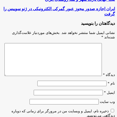
جهانی
یازده
ایران
ایران اجازه صدور مجوز عبور گمرکی الکترونیکی در ژنو سوییس را
شهر
اجازه
گرفت
و
صدور
سه
مجوز
دیدگاهتان را بنویسید
روستای
عبور
ایران
گمرکی
نشانی ایمیل شما منتشر نخواهد شد.
بخش‌های موردنیاز علامت‌گذاری
الکترونیکی
شده‌اند
*
در
ژنو
سوییس
را
گرفت
دیدگاه
*
نام
*
ایمیل
*
وب‌ سایت
ذخیره نام، ایمیل و وبسایت من در مرورگر برای زمانی که دوباره
دیدگاهی می‌نویسم.