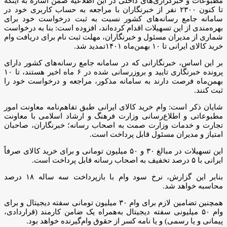
مطبوعات و خبرگزاری‌های داخلی در این اطلاعیه ضمن اشاره به اینکه
تا کنون ۲۳۰۰ نفر از خبرنگاران با مراجعه به حساب کاربری خود در
سامانه جامع رسانه‌های کشور نسبت به ثبت درخواست خود برای
بهره‌مندی از این تسهیلات اقدام کرده‌اند، افزوده است: بنا به درخواست
شماری از مدیران مسئول و خبرنگاران، مهلت ثبت نام برای دریافت وام
خرید کالای ایرانی تا ۱۰ بهمن‌ماه ۱۴۰۱تمدید شد.
بر این اساس، خبرنگارانی که در سامانه جامع رسانه‌های کشور دارای
پرونده خبرنگاری تایید و بروزرسانی شده در ۶ ماه اخیر هستند، تا ۱۰
بهمن‌ماه فرصت دارند به سامانه مذکور، مراجعه و درخواست خود را
ثبت کنند.
شایان ذکر است: وام خرید کالای ایرانی طبق تفاهم‌نامه معاونت امور
مطبوعاتی و اطلاع‌رسانی وزارت فرهنگ و ارشاد اسلامی با معاونت
تجارت و خدمات وزارت صمت به اصحاب رسانه؛ خبرنگاران، صاحبان
امتیاز و مدیران مسئول قابل پرداخت است.
این تسهیلات در مبالغ ۳۰ و ۵۰ میلیون تومانی و برای خرید کالای صرفاً
ایرانی با ۵ درصد تخفیف به اصحاب رسانه قابل پرداخت است.
بنابر این گزارش، نرخ سود وام با بازپرداخت سه ساله ۱۸ درصد
محاسبه خواهد شد.
همچنین تضامین لازم برای وام ۳۰ میلیون تومانی سفته دیجیتال و برای
وام ۵۰ میلیونی سفته دیجیتال به‌همراه یک ضامن کارمند (قراردادی،
پیمانی و یا رسمی) و یا نامه کسر از حقوق وام‌گیرنده خواهد بود.