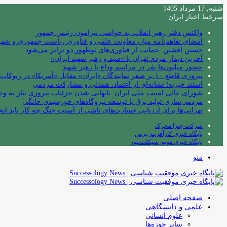
شنبه, 17 مرداد 1405
سرخط اخبار ایران
واکنش دفتر رهبر انقلاب به حواشی پیرامون رئیس جمهور
امضای تفاهم‌نامه میان معاونت علمی و فناوری ریاست جمهوری و شهردا
حسین افشین: حمایت از فناوری‌های نوظهور دو برابر می‌شود
آخرین دیدار مردم تهران با «سید و رهبر شهید ایران»
حضور میلیون‌ها نفر در مراسم وداع با رهبر شهید
پیروزی قاطع ۱۰ بر صفر نمایندگان «ایران» مقابل «آمریکا» در ربوکاپ ۲۰۲۶
استند خیریه؛ نشانه‌ای از اعتماد، همدلی و مشارکت مردمی
شورای عالی امنیت ملی ایران: تانهایی شدن جزئیات پیروزی نیاز به و
مردمی‌سازی تولید برق با توسعه نیروگاه‌های خورشیدی خانگی
تهرانی‌ها برای ارزیابی خسارت‌های ناشی از آسیب جنگ چه کار باید انج
شرکت چترا محرک
پایگاه خبری کارآفرینی‌پرس
پایگاه خبری موتورسیکلت‌نیوز
منو
صفحه اصلی
علمی و دانشگاهی
علوم انسانی
سایر حوزه‌ها