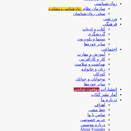
روان‌شناسی
سازمان نظام
روان‌شناسی و مشاوره
سخن روان‌شناسان
ورزشی
فرهنگی
کتاب و ادبیات
گردشگری
سینما و تلویزیون
سایر حوزه‌ها
اجتماعی
آموزش و مهارت
کار و کارآفرینی
بهداشت و سلامت
زنان و خانواده
کودکان
نوجوانان و جوانان
سایر حوزه‌ها
انتشارات
موفقیت‌ شناسی
آمار نشر کتاب
درباره ما
اهداف
خط مشی
تماس با ما
حریم خصوصی
درباره موسس
About Founder