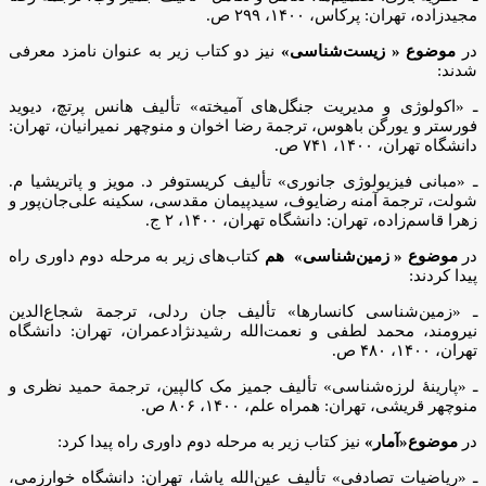
مجیدزاده، تهران: پرکاس، ۱۴۰۰، ۲۹۹ ص.
در
موضوع « زیست‌شناسی»
نیز دو کتاب زیر به عنوان نامزد معرفی
شدند:
ـ «اکولوژی و مدیریت جنگل‌های آمیخته» تألیف هانس پرتچ، دیوید
فورستر و یورگن باهوس، ترجمة رضا اخوان و منوچهر نمیرانیان، تهران:
دانشگاه تهران، ۱۴۰۰، ۷۴۱ ص.
ـ «مبانی فیزیولوژی جانوری» تألیف کریستوفر د. مویز و پاتریشیا م.
شولت، ترجمة آمنه رضایوف، سیدپیمان مقدسی، سکینه علی‌جان‌پور و
زهرا قاسم‌زاده، تهران: دانشگاه تهران، ۱۴۰۰، ۲ ج.
در
موضوع « زمین‌شناسی» هم
کتاب‌های زیر به مرحله دوم داوری راه
پیدا کردند:
ـ «زمین‌شناسی کانسارها» تألیف جان ردلی، ترجمة شجاع‌الدین
نیرومند، محمد لطفی و نعمت‌الله رشیدنژادعمران، تهران: دانشگاه
تهران، ۱۴۰۰، ۴۸۰ ص.
ـ «پارینۀ لرزه‌شناسی» تألیف جمیز مک کالپین، ترجمة حمید نظری و
منوچهر قریشی، تهران: همراه علم، ۱۴۰۰، ۸۰۶ ص.
در
موضوع«آمار»
نیز کتاب زیر به مرحله دوم داوری راه پیدا کرد:
ـ «ریاضیات تصادفی» تألیف عین‌الله پاشا، تهران: دانشگاه خوارزمی،