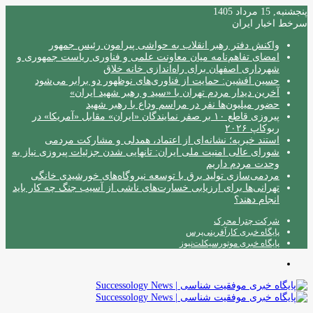
پنجشنبه, 15 مرداد 1405
سرخط اخبار ایران
واکنش دفتر رهبر انقلاب به حواشی پیرامون رئیس جمهور
امضای تفاهم‌نامه میان معاونت علمی و فناوری ریاست جمهوری و
شهرداری اصفهان برای راه‌اندازی خانه خلاق
حسین افشین: حمایت از فناوری‌های نوظهور دو برابر می‌شود
آخرین دیدار مردم تهران با «سید و رهبر شهید ایران»
حضور میلیون‌ها نفر در مراسم وداع با رهبر شهید
پیروزی قاطع ۱۰ بر صفر نمایندگان «ایران» مقابل «آمریکا» در
ربوکاپ ۲۰۲۶
استند خیریه؛ نشانه‌ای از اعتماد، همدلی و مشارکت مردمی
شورای عالی امنیت ملی ایران: تانهایی شدن جزئیات پیروزی نیاز به
وحدت مردم داریم
مردمی‌سازی تولید برق با توسعه نیروگاه‌های خورشیدی خانگی
تهرانی‌ها برای ارزیابی خسارت‌های ناشی از آسیب جنگ چه کار باید
انجام دهند؟
شرکت چترا محرک
پایگاه خبری کارآفرینی‌پرس
پایگاه خبری موتورسیکلت‌نیوز
منو