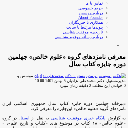
تماس با ما
حریم خصوصی
درباره موسس
About Founder
همکاری با خبرنگاران
پیوندها مرتبط با سایت
تاریخچه موفقیت‌شناسی
درباره رسانه موفقیت‌شناسی
جستجو
برای
معرفی نامزدهای گروه «علوم خالص» چهلمین
دوره جایزه کتاب سال
موسس و
ارسال
مدیرمسئول: دکتر محمدعلی نژادیان
5 بهمن 1401 10:00
ایمیل
0
خواندن این مطلب 2 دقیقه زمان میبرد
دبیرخانه چهلمین دوره جایزه کتاب سال جمهوری اسلامی ایران
نامزدهای گروه «علوم خالص» این‌جایزه را معرفی کرد.
به گزارش
پایگاه خبری موفقیت شناسی
به نقل از
ایسنا
، در گروه
«علوم خالص» ۱۸ کتاب در موضوع های «کلیات و تاریخ علم»، «