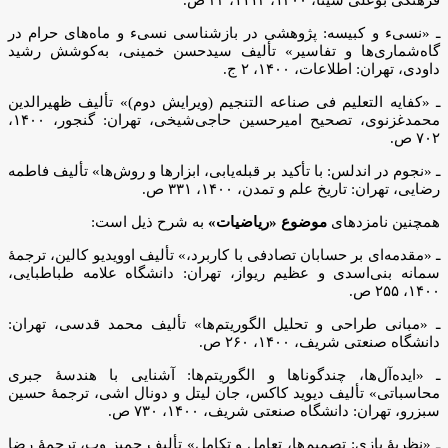
ـ «نسیء و کبیسه: پژوهشی در بازشناسی نسیء و ماه‌های حرام در
گاه‌شماری‌ها و تفاسیر» تألیف سیدحسن خمینی، به‌کوشش رشید
داودی، تهران: اطلاعات، ۱۴۰۰، ۲ ج.
ـ «کفایه التعلیم فی صناعه التنجیم (ویرایش دوم)» تألیف ظهیرالدین
محمدغزنوی، تصحیح امیرحسین حاجی‌شیخی، تهران: گنجور، ۱۴۰۰،
۷۰۲ ص.
ـ «نجوم در اندلس: با تأکید بر قبله‌یابی، ابزارها و روش‌ها» تألیف فاطمه
رضایی، تهران: تاریخ علم و تمدن، ۱۴۰۰، ۳۳۱ ص.
همچنین نامزدهای
موضوع «ریاضیات»
به شرح ذیل است:
ـ «مقدمه‌ای بر حسابان تصادفی با کاربرد،» تألیف اوویدیو کالین، ترجمۀ
سمانه بنی‌اسدی و عظیم ریواز، تهران: دانشگاه علامه طباطبایی،
۱۴۰۰، ۲۵۵ ص.
ـ «مبانی طراحی و تحلیل الگوریتم‌ها» تألیف محمد قدسی، تهران:
دانشگاه صنعتی شریف، ۱۴۰۰، ۲۶۰ ص.
ـ «ایده‌آل‌ها، چندگوناها و الگوریتم‌ها: آشنایی با هندسۀ جبری
محاسباتی» تألیف دیوید کاکس، جان لیتل و دونال اشی، ترجمۀ حسین
سبزرو، تهران: دانشگاه صنعتی شریف، ۱۴۰۰، ۷۳۰ ص.
ـ «نظریۀ بازی: تصمیم‌ها، تعامل و تکامل» تألیف جمیز وب، ترجمۀ رضا