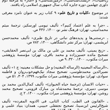
ریاضیات»، «زیست‌شناسی»، «زمین‌شناسی» و «آمار» به مرحله دوم
داوری چهلمین دوره جایزه کتاب سال جمهوری اسلامی راه یافتند.
در موضوع
«کلیات و تاریخ علم»
۹ کتاب زیر به عنوان نامزد معرفی
شدند:
ـ «چرا به علم اعتماد کنیم؟» تألیف نیومی اورسکیز، ترجمۀ میثم
محمدامینی، تهران: فرهنگ نشر نو، ۱۴۰۰، ۴۳۶ ص.
ـ «رستنی‌ها و پدیده‌های نباتی در تاریخ طبری» تألیف محمدحسن
ابریشمی، تهران: مرکز نشر دانشگاهی، ۱۴۰۰، ۷۸۲ ص.
ـ «زیج یمینی، تألیف محمد بن علی بن مالک بن ابی‌نصر الحقایقی»
تصحیح مائده حسین‌زاده و محمد باقری، تهران: مؤسسۀ پژوهشی
میراث مکتوب، ۱۴۰۰، ۳۲۰، ۹ ص.
ـ«الرساله المعینیه (الرساله المغنیه) و حل مشکلات معینیه: ج ۱» تألیف
نصیرالدین محمدطوسی، تصحیح سجاد نیک‌فهم‌خوب‌روان و فاطمه
سوادی، تهران: مؤسسۀ پژوهشی میراث مکتوب، ۱۳۹۹، ۳۰۴، ۵۱ ص.
ـ «حیات الانسان (ترجمۀ حیاه الحیوان)» تألیف کمال‌الدین محمد بن
موسی دمیری، ترجمۀ محمدشاه بن مبارک قزوینی، تصحیح محمد
روشن، تهران: مؤسسۀ پژوهشی میراث مکتوب، ۱۴۰۰، ۲ ج.
ـ «القانون فی الطب، کتاب الثانی، فی الادویه المفرده» تألیف
شیخ‌الرئیس ابن‌سینا، تصحیح نجفقلی حبیبی، همدان: بنیاد علمی و
فرهنگی بوعلی سینا، ۱۴۰۰، ۱۱۱۳، ۲۴ ص.