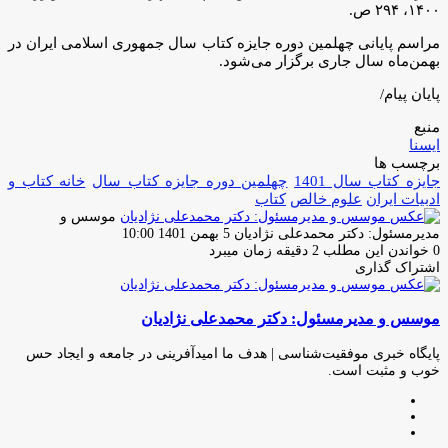
۱۴۰۰، ۲۹۴ ص.
مراسم پایانی چهلمین دوره جایزه کتاب سال جمهوری اسلامی ایران در
بهمن‌ماه سال جاری برگزار می‌شود.
پایان پیام/
منبع
ایسنا
برچسب ها
جایزه کتاب سال 1401
چهلمین دوره جایزه کتاب سال
خانه کتاب و
ادبیات ایران
علوم خالص
کتاب
موسس و
ارسال
مدیرمسئول: دکتر محمدعلی نژادیان
5 بهمن 1401 10:00
ایمیل
0
خواندن این مطلب 2 دقیقه زمان میبرد
اشتراک گذاری
چاپ
فیس
توئیتر
واتس
تلگرام
لینکدین
اشتراک
(X)
آپ
بوک
گذاری
موسس و مدیرمسئول: دکتر محمدعلی نژادیان
از
طریق
ایمیل
پایگاه خبری موفقیت‌شناسی | هدف ما امیدآفرینی در جامعه و ایجاد حس
خوب و مثبت است.
وبسایت
لینکدین
اینستاگرام