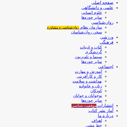
صفحه اصلی
علمی و دانشگاهی
علوم انسانی
سایر حوزه‌ها
روان‌شناسی
سازمان نظام
روان‌شناسی و مشاوره
سخن روان‌شناسان
ورزشی
فرهنگی
کتاب و ادبیات
گردشگری
سینما و تلویزیون
سایر حوزه‌ها
اجتماعی
آموزش و مهارت
کار و کارآفرینی
بهداشت و سلامت
زنان و خانواده
کودکان
نوجوانان و جوانان
سایر حوزه‌ها
انتشارات
موفقیت‌ شناسی
آمار نشر کتاب
درباره ما
اهداف
خط مشی