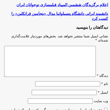
اعلام
اعلام برگزیدگان ششمین المپیاد فیلمسازی نوجوانان ایران
برگزیدگان
ششمین
دانشمند
دانشمند ایرانی دانشگاه پنسیلوانیا مدال «بنجامین فرانکلین» را
المپیاد
ایرانی
کسب کرد
فیلمسازی
دانشگاه
نوجوانان
پنسیلوانیا
دیدگاهتان را بنویسید
ایران
مدال
«بنجامین
نشانی ایمیل شما منتشر نخواهد شد.
بخش‌های موردنیاز علامت‌گذاری
فرانکلین»
شده‌اند
*
را
کسب
کرد
دیدگاه
*
نام
*
ایمیل
*
وب‌ سایت
ذخیره نام، ایمیل و وبسایت من در مرورگر برای زمانی که دوباره