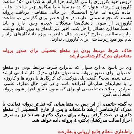
دروس خود کارورزی را می گذرانند چرا الزام به گذراندن ۱۵۰ ساعت
کارورزی دارند؟، عنوان کرد: متاسفانه دانشگاه‌ها زیر ساخت ها را
آماده نکرده اند. فارغ التحصیلان در حالی متقاضی دریافت پروانه
هستند که تجربه عملی ندارند. در حال حاضر برای گذراندن دو ساعت
کارورزی از سوی دانشگاه‌ها مشکلات عدیده وجود دارد و باید
دانشگاه‌ها این مسائل را حل کنند. اخیرا نیز نامه‌ای به وزیر علوم نوشتم
و این مساله را مطرح کردم. در حال حاضر به ویژه دانشگاه‌های آزاد و
پیام نور هیچ زیرساختی برای کارورزی ندارند.
حذف شرط مرتبط بودن دو مقطع تحصیلی برای صدور پروانه
متقاضیان مدرک کارشناسی ارشد
وی در پاسخ به این سوال که بنابراین شرط مرتبط بودن دو مقطع
تحصیلی برای صدور پروانه متقاضیان دارای مدرک کارشناسی ارشد
حذف شده است؟، گفت: بله. هرکسی که کارگاه‌ها یا دوره ها و کاروزی
را با معیارهای سازمان گذرانده باشد و در عین حال مدارک علمی،
سوابق و صلاحیت تخصصی او برای کمیسیون تلفیق احراز شود، پروانه
اشتغال می‌گیرد.
به گفته حاتمی، از این پس به متقاضیانی که قبل‌تر پروانه فعالیت با
مدرک کارشناسی ارشد داشته‌اند و پس از فارغ التحصیلی از مقطع
دکتری در صدد گرفتن پروانه برای مدرک دکتری هستند نیز به صرف
احراز اصالت مدرکشان(دکتری)، پروانه داده خواهد شد.
راه‌اندازی «نظام جامع ارزیابی و نظارت»