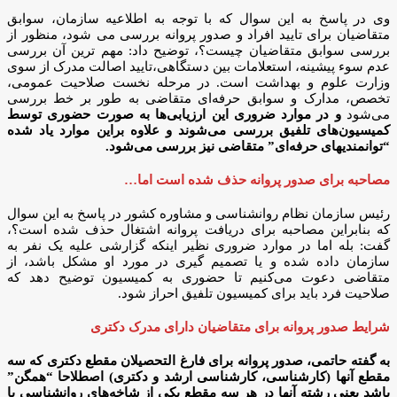
وی در پاسخ به این سوال که با توجه به اطلاعیه سازمان، سوابق
متقاضیان برای تایید افراد و صدور پروانه بررسی می شود، منظور از
بررسی سوابق متقاضیان چیست؟، توضیح داد: مهم ترین آن بررسی
عدم سوء پیشینه، استعلامات بین دستگاهی،تایید اصالت مدرک از سوی
وزارت علوم و بهداشت است. در مرحله نخست صلاحیت عمومی،
تخصص، مدارک و سوابق حرفه‌ای متقاضی به طور بر خط بررسی
می‌شود
و در موارد ضروری این ارزیابی‌ها به صورت حضوری توسط
کمیسیون‌های تلفیق بررسی می‌شوند و علاوه براین موارد یاد شده
“توانمندیهای حرفه‌ای” متقاضی نیز بررسی می‌شود.
مصاحبه برای صدور پروانه حذف شده است اما…
رئیس سازمان نظام روانشناسی و مشاوره کشور در پاسخ به این سوال
که بنابراین مصاحبه برای دریافت پروانه اشتغال حذف شده است؟،
گفت: بله اما در موارد ضروری نظیر اینکه گزارشی علیه یک نفر به
سازمان داده شده و یا تصمیم گیری در مورد او مشکل باشد، از
متقاضی دعوت می‌کنیم تا حضوری به کمیسیون توضیح دهد که
صلاحیت فرد باید برای کمیسیون تلفیق احراز شود.
شرایط صدور پروانه برای متقاضیان دارای مدرک دکتری
به گفته حاتمی، صدور پروانه برای فارغ التحصیلان مقطع دکتری که سه
مقطع آنها (کارشناسی، کارشناسی ارشد و دکتری) اصطلاحا “همگن”
باشد یعنی رشته آنها در هر سه مقطع یکی از شاخه‌های روانشناسی یا