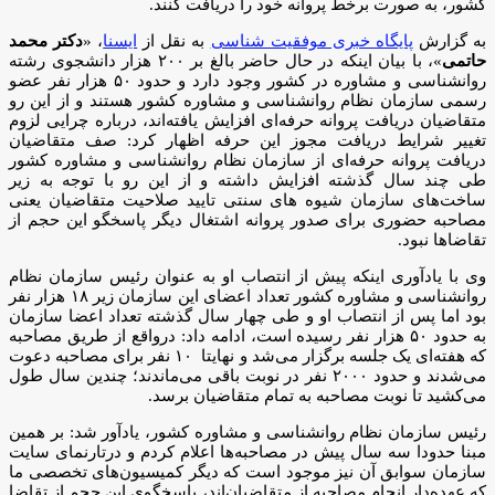
کشور، به صورت برخط پروانه خود را دریافت کنند.
به گزارش
پایگاه خبری موفقیت شناسی
به نقل از
ایسنا
، «
دکتر محمد
حاتمی
»، با بیان اینکه در حال حاضر بالغ بر ۲۰۰ هزار دانشجوی رشته
روانشناسی و مشاوره در کشور وجود دارد و حدود ۵۰ هزار نفر عضو
رسمی سازمان نظام روانشناسی و مشاوره کشور هستند و از این رو
متقاضیان دریافت پروانه حرفه‌ای افزایش یافته‌اند، درباره چرایی لزوم
تغییر شرایط دریافت مجوز این حرفه اظهار کرد: صف متقاضیان
دریافت پروانه حرفه‌ای از سازمان نظام روانشناسی و مشاوره کشور
طی چند سال گذشته افزایش داشته و از این رو با توجه به زیر
ساخت‌های سازمان شیوه های سنتی تایید صلاحیت متقاضیان یعنی
مصاحبه حضوری برای صدور پروانه اشتغال دیگر پاسخگو این حجم از
تقاضاها نبود.
وی با یادآوری اینکه پیش از انتصاب او به عنوان رئیس سازمان نظام
روانشناسی و مشاوره کشور تعداد اعضای این سازمان زیر ۱۸ هزار نفر
بود اما پس از انتصاب او و طی چهار سال گذشته تعداد اعضا سازمان
به حدود ۵۰ هزار نفر رسیده است، ادامه داد: درواقع از طریق مصاحبه
که هفته‌ای یک جلسه برگزار می‌شد و نهایتا ۱۰ نفر برای مصاحبه دعوت
می‌شدند و حدود ۲۰۰۰ نفر در نوبت باقی می‌ماندند؛ چندین سال طول
می‌کشید تا نوبت مصاحبه به تمام متقاضیان برسد.
رئیس سازمان نظام روانشناسی و مشاوره کشور، یادآور شد: بر همین
مبنا حدودا سه سال پیش در مصاحبه‌ها اعلام کردم و درتارنمای سایت
سازمان سوابق آن نیز موجود است که دیگر کمیسیون‌های تخصصی ما
که عهده‌دار انجام مصاحبه از متقاضیان‌اند، پاسخگوی این حجم از تقاضا