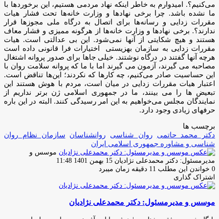
می‌کنیم؟. امیدوارم به خاطر اینکه نهاد مردمی هستیم، این برخوردها با
ما نشده باشد. چرا برخی نهادها و وزارت خانه‌ها تحت فشار هیات
مقررات زدایی و رسانه‌ها برای اتصال به درگاه ملی مجوزها قرار
ندارند؟. برخی نهادها و وزارت خانه‌ها از هرگونه ممیزی و فشار معاف
هستند و هیچ شکایتی از آنها نمی‌شود. این بی عدالتی است. هیات
مقررات زدایی به سازمان بهزیستی اختیارات فرا قانونی داده است
هرچه آنها گفتند در درگاه نوشتند. خیلی جاها برای صدور پروانه اشتغال
مصاحبه می گیرند، آزمون می گیرند اما با ما که پروانه سلامت روان با
این حساسیت صادر می‌کنیم، چه کارها که نکردند؛ این‌ها تناقض است.
اعتبار هیات مقررات زدایی در میان است، مردم با هوش هستند این
تبعیض ها را می بینند، ما در جمهوری اسلامی ژن برتر نداریم از
نمایندگان مجلس می‌خواهیم به این امر رسیدگی کنند. البته در این باره
حرفهای زیادی وجود دارد.
برچسب ها
دکتر محمد حاتمی
روان شناسی
روانشناسان
سازمان نظام روان
شناسی و مشاوره جمهوری اسلامی ایران
موسس و
ارسال
مدیرمسئول: دکتر محمدعلی نژادیان
15 بهمن 1401 11:48
ایمیل
0
خواندن این مطلب 11 دقیقه زمان میبرد
اشتراک گذاری
چاپ
فیس
توئیتر
واتس
تلگرام
لینکدین
اشتراک
(X)
آپ
بوک
گذاری
موسس و مدیرمسئول: دکتر محمدعلی نژادیان
از
طریق
ایمیل