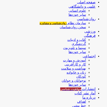
صفحه اصلی
علمی و دانشگاهی
علوم انسانی
سایر حوزه‌ها
روان‌شناسی
سازمان نظام
روان‌شناسی و مشاوره
سخن روان‌شناسان
ورزشی
فرهنگی
کتاب و ادبیات
گردشگری
سینما و تلویزیون
سایر حوزه‌ها
اجتماعی
آموزش و مهارت
کار و کارآفرینی
بهداشت و سلامت
زنان و خانواده
کودکان
نوجوانان و جوانان
سایر حوزه‌ها
انتشارات
موفقیت‌ شناسی
آمار نشر کتاب
درباره ما
اهداف
خط مشی