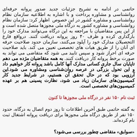
حاتمی در ادامه به تشریح جزئیات جدید صدور پروانه حرفه‌ای
روانشناسی و مشاوره پرداخت و با اشاره به اطلاعیه سازمان نظام
روانشناسی و مشاوره کشور در این خصوص اظهار کرد: سازمان نظام
روانشناسی و مشاوره کشور به درگاه ملی مجوزها متصل شده است و
از این پس متقاضیان با مراجعه به این درگاه می‌توانند مدارک خود را
بارگذاری کرده و ظرف ۴۰ روز پروانه دریافت کنند. درواقع فارغ
التحصیلان مدارک خود را آپلود می‌کنند، سازمان حدود صلاحیت حرفه
ای آنان را از طریق هیات های تخصصی تعیین می کند. باید صلاحیت
حرفه ای احراز شود و سپس تایید می شود که متقاضی می تواند به
صورت برخط پروانه کار دریافت کنند.
به همه متقاضیان مژده می دهم
تاپایان سال جاری کسانی مدارک آنها کامل باشد پروانه کار خواهیم داد
و این تحول بزرگی در عرصه روان‌شناسی ومشاوره می شود.این
آرزویی بود که در حال تحقق آن هستیم، در شرایط جدید کار
کمیسیون‌های سازمان زیاد می شود، نظارت پسینی هم بر عهده
کمیسیون‌های تخصصی است.
ثبت نام ۱۵۰ نفر در درگاه ملی مجوزها تا کنون
به گفته حاتمی طبق آخرین اطلاعات تا روز دوم اتصال به درگاه، حدود
۱۵۰ نفر از طریق درگاه ملی مجوزها برای دریافت پروانه اشتغال ثبت
نام کرده‌اند.
«سوابق» متقاضی چطور بررسی می‌شود؟