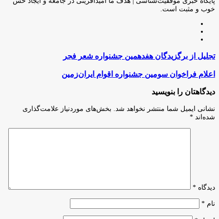
پایگاه خبری موفقیت‌شناسی | هدف ما امیدآفرینی در جامعه و ایجاد حس
خوب و مثبت است.
وبسایت
لینکدین
اینستاگرام
تجلیل
تجلیل از برگزیدگان هفدهمین جشنواره شعر فجر
از
برگزیدگان
اعلام
اعلام فراخوان سومین جشنواره اقوام ایران‌زمین
هفدهمین
فراخوان
جشنواره
سومین
دیدگاهتان را بنویسید
شعر
جشنواره
فجر
اقوام
نشانی ایمیل شما منتشر نخواهد شد.
بخش‌های موردنیاز علامت‌گذاری
ایران‌زمین
شده‌اند
*
دیدگاه
*
نام
*