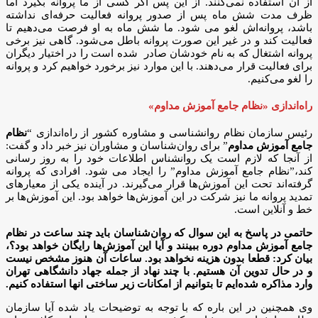
از آن استفاده نمی‌کنند. از این پس اگر کسی از ما پروانه بگیرد اما
ظرف مدت شش ماه پس از صدور پروانه فعالیت حرفه‌ای نداشته
باشد، پروانه‌اش لغو می شود. ما شش ماه به او فرصت می‌دهیم تا
فعالیت کند و در غیر این صورت پروانه باطل می‌شود. گاهی نیز برخی
پروانه‌ اشتغال که به نام خودشان صادر شده است را در اختیار دیگران
برای فعالیت قرار می‌دهند. با این موارد نیز برخورد خواهیم کرد و پروانه
را لغو می‌کنیم.
راه‌اندازی «نظام جامع آموزش مداوم»
رئیس سازمان نظام روانشناسی و مشاوره کشور از راه‌اندازی “
نظام
جامع آموزش مداوم
” برای روان‌شناسان و مشاوران نیز خبر داد و گفت:
از آنجا که لازم است یک روانشناس اطلاعات خود را به روز رسانی
کند،”نظام جامع آموزش مداوم” را ایجاد می‌ شود. افرادی که پروانه
گرفته‌اند تحت این آموزش‌ها قرار می‌گیرند. در آینده یکی از معیارهای
تمدید پروانه ما نیز شرکت در این آموزش‌ها خواهد بود. این آموزش‌ها بر
خط و آنلاین است.
حاتمی در پاسخ به این سوال که روان‌شناسان باید چند ساعت در نظام
جامع آموزش مداوم دوره ببینند و آیا این آموزش‌ها رایگان خواهد بود؟،
بیان کرد: قطعا بدون هزینه نخواهد بود. ساعات آن هنوز مشخص نیست
و در حال تدوین آن هستیم. با چند نهاد از جمله جهاد دانشگاهی تهران
وارد مذاکره شده‌ایم تا بتوانیم از امکانات زیر ساختی انها استفاده کنیم.
وی همچنین در این باره که با توجه به توضیحات یاد شده آیا سازمان