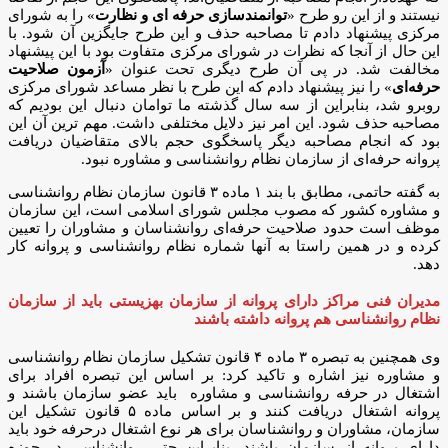
نیستند و از این رو طرح «
توانمندسازی حرفه ای و نظارت
» را به شورای
مرکزی پیشنهاد دادم تا مصاحبه حذف و این طرح جایگزین آن شود. با
این حال از آنجا که نظرات در شورای مرکزی متفاوت بود با این پیشنهاد
مخالفت شد. در پی آن طرح دیگری تحت عنوان «
آزمون صلاحیت
حرفه‌ای
» را نیز پیشنهاد دادم که این طرح با نظر مساعد شورای مرکزی
روبرو شد، بنابراین از سه سال گذشته ما توامان دنبال این بودیم که
مصاحبه حذف شود. این امر نیز دلایل مختلفی داشت. مهم ترین آن این
بود که انجام مصاحبه دیگر پاسخگوی حجم بالای متقاضیان دریافت
پروانه حرفه‌ای از سازمان نظام روانشناسی و مشاوره نبود.
به گفته حاتمی، مطابق با بند ۱ ماده ۳ قانون سازمان نظام روانشناسی
و مشاوره کشور که مصوب مجلس شورای اسلامی است، این سازمان
موظف است حدود صلاحیت حرفه‌ای روانشناسان و مشاوران را تعیین
کرده و در همین راستا به آنها شماره نظام روانشناسی و پروانه کار
دهد.
مدیران فنی مراکز دارای پروانه از سازمان بهزیستی باید از سازمان
نظام روانشناسی هم پروانه داشته باشند
وی همچنین به تبصره ۳ ماده ۴ قانون تشکیل سازمان نظام روانشناسی
و مشاوره نیز اشاره و تاکید کرد: بر اساس این تبصره افراد برای
اشتغال در حرفه روانشناسی و مشاوره باید عضو سازمان باشند و
پروانه اشتغال دریافت کنند و بر اساس ماده ۵ قانون تشکیل این
سازمان، مشاوران و روانشناسان برای هر نوع اشتغال درحرفه خود باید
دارای پروانه از سازمان باشند، بنابراین حتی روانشناسی در حوزه