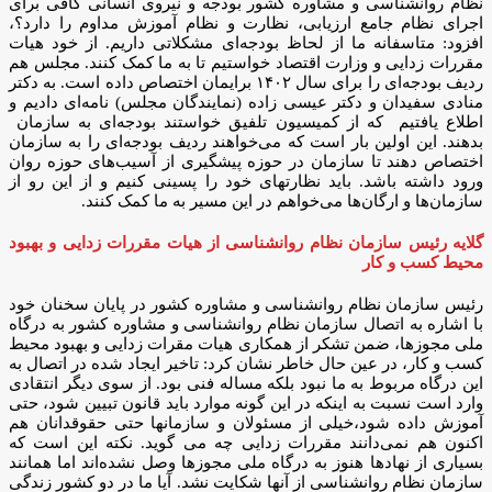
نظام روانشناسی و مشاوره کشور بودجه و نیروی انسانی کافی برای
اجرای نظام جامع ارزیابی، نظارت و نظام آموزش مداوم را دارد؟،
افزود: متاسفانه ما از لحاظ بودجه‌ای مشکلاتی داریم. از خود هیات
مقررات زدایی و وزارت اقتصاد خواستیم تا به ما کمک کنند. مجلس هم
ردیف بودجه‌ای را برای سال ۱۴۰۲ برایمان اختصاص داده است. به دکتر
منادی سفیدان و دکتر عیسی زاده (نمایندگان مجلس) نامه‌ای دادیم و
اطلاع یافتیم که از کمیسیون تلفیق خواستند بودجه‌ای به سازمان
بدهند. این اولین بار است که می‌خواهند ردیف بودجه‌ای را به سازمان
اختصاص دهند تا سازمان در حوزه پیشگیری از آسیب‌های حوزه روان
ورود داشته باشد. باید نظارتهای خود را پسینی کنیم و از این رو از
سازمان‌ها و ارگان‌ها می‌خواهم در این مسیر به ما کمک کنند.
گلایه رئیس سازمان نظام روانشناسی از هیات مقررات زدایی و بهبود
محیط کسب و کار
رئیس سازمان نظام روانشناسی و مشاوره کشور در پایان سخنان خود
با اشاره به اتصال سازمان نظام روانشناسی و مشاوره کشور به درگاه
ملی مجوزها، ضمن تشکر از همکاری هیات مقرات زدایی و بهبود محیط
کسب و کار، در عین حال خاطر نشان کرد: تاخیر ایجاد شده در اتصال به
این درگاه مربوط به ما نبود بلکه مساله فنی بود. از سوی دیگر انتقادی
وارد است نسبت به اینکه در این گونه موارد باید قانون تبیین شود، حتی
آموزش داده شود،خیلی از مسئولان و سازمانها حتی حقوقدانان هم
اکنون هم نمی‌دانند مقررات زدایی چه می گوید. نکته این است که
بسیاری از نهادها هنوز به درگاه ملی مجوزها وصل نشده‌اند اما همانند
سازمان نظام روانشناسی از آنها شکایت نشد. آیا ما در دو کشور زندگی