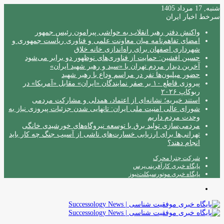
شنبه, 17 مرداد 1405
سرخط اخبار ایران
واکنش دفتر رهبر انقلاب به حواشی پیرامون رئیس جمهور
امضای تفاهم‌نامه میان معاونت علمی و فناوری ریاست جمهوری و
شهرداری اصفهان برای راه‌اندازی خانه خلاق
حسین افشین: حمایت از فناوری‌های نوظهور دو برابر می‌شود
آخرین دیدار مردم تهران با «سید و رهبر شهید ایران»
حضور میلیون‌ها نفر در مراسم وداع با رهبر شهید
پیروزی قاطع ۱۰ بر صفر نمایندگان «ایران» مقابل «آمریکا» در
ربوکاپ ۲۰۲۶
استند خیریه؛ نشانه‌ای از اعتماد، همدلی و مشارکت مردمی
شورای عالی امنیت ملی ایران: تانهایی شدن جزئیات پیروزی نیاز به
وحدت مردم داریم
مردمی‌سازی تولید برق با توسعه نیروگاه‌های خورشیدی خانگی
تهرانی‌ها برای ارزیابی خسارت‌های ناشی از آسیب جنگ چه کار باید
انجام دهند؟
شرکت چترا محرک
پایگاه خبری کارآفرینی‌پرس
پایگاه خبری موتورسیکلت‌نیوز
منو