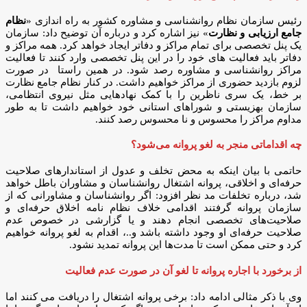
رئیس سازمان نظام روانشناسی و مشاوره کشور به راه اندازی «
نظام
جامع ارزیابی و نظارت
» نیز اشاره کرد و درباره آن توضیح داد: سازمان
یک پنل تخصصی برای تمام مراکز و دفاتر ایجاد خواهد کرد. همه مراکز و
دفاتر باید فعالیت های خود را در این پنل تخصصی وارد کنند تا فعالیت
مراکز روانشناسی و مشاوره رصد شود. در همین راستا در صورت
لزوم بازدید حضوری از مراکز خواهیم داشت. در کنار نظام جامع نظارت
بر خط، یک سری ناظرین را با کمک نهادهایی مثل نیروی انتظامی،
سازمان بهزیستی و شوراهای استانی خود خواهیم داشت تا به طور
مداوم مراکز را محسوس و نا محسوس رصد کنند.
چه اقداماتی منجر به لغو پروانه می‌شود؟
حاتمی با بیان اینکه به محض تخلف و عدول از استاندارهای صلاحیت
حرفه‌ای و اخلاقی، پروانه اشتغال روانشناسان و مشاوران باطل خواهد
شد، درباره تخلفات مد نظر افزود: اگر روانشناسان و مشاورانی که از
سازمان پروانه گرفتند اقدامی خلاف نظام نامه اخلاق حرفه‌ای و
صلاحیت‌های تخصصی انجام دهند و یا گزارشی در خصوص عدم
صلاحیت حرفه‌ای او وجود داشته باشد و..، اقدام به لغو پروانه خواهیم
کرد و حتی ممکن است تا مدت‌ها این پروانه تمدید نشود.
از برخورد با اجاره پروانه تا لغو آن در صورت عدم فعالیت
وی با ذکر مثالی ادامه داد: برخی پروانه اشتغال را دریافت می کنند اما