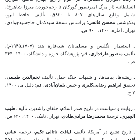
السلطانیه (از مرگ امیرتیمور گورکان تا زخم‌خوردن میرزا شاهرخ)،
شامل وقایع سال‌های ۸۰۷ تا ۸۳۰ق، تألیف حافظ ابرو،
به‌کوشش
محسن فاتحی
؛ براساس نسخۀ سیدکمال حاج‌سیدجوادی،
تهران: آماره، ۱۴۰۰، ۹۰۰ ص.
ـ استعمار انگلیس و مسلمانان شبه‌قارۀ هند (۱۷۰۷‌ـ۱۹۴۵‌م)،
تألیف
منصور طرفداری
، قم: پژوهشگاه حوزه و دانشگاه، ۱۴۰۰، ۳۶۴
ص.
ـ ریشه‌ها، پیامدها، و شبهات جنگ جمل، تألیف
نجم‌الدین طبسی
،
تحقیق
ابراهیم رضایی‌کلیری
و
حسن بلقان‌آبادی
، قم: دلیل ‌ما، ۱۴۰۰،
۲ ج.
ـ روایت و سیاست در تاریخ صدر اسلام: خلفای راشدین، تألیف
طیب
الحِبری
، ترجمة
محمدرضا مرادی‌طادی
، تهران: نامک، ۱۴۰۰، ۶۴۰ ص.
ـ تاریخ تشیع در آمریکا، تألیف
لیاقت ناتالی تکیم
، ترجمة
عباس
اقدسی
، قم: مرکز بین‌المللی ترجمه و نشر المصطفی، ۱۴۰۰، ۴۵۶