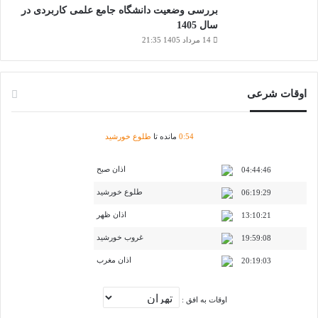
بررسی وضعیت دانشگاه جامع علمی کاربردی در
سال 1405
14 مرداد 1405 21:35
اوقات شرعی
54
:
0
مانده تا
طلوع خورشید
اذان صبح
04:44:46
طلوع خورشید
06:19:29
اذان ظهر
13:10:21
غروب خورشید
19:59:08
اذان مغرب
20:19:03
اوقات به افق :