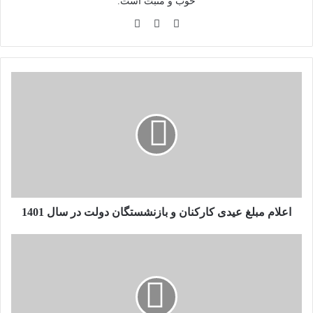
خوب و مثبت است.
وبسایت
لینکدین
اینستاگرام
اعلام
مبلغ
عیدی
کارکنان
و
بازنشستگان
دولت
در
سال
1401
اعلام مبلغ عیدی کارکنان و بازنشستگان دولت در سال 1401
درخشش
نام
یک
ایرانی
در