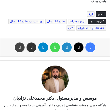
پایان پیام/
منبع
ایرنا
برچسب ها
تاریخ و جغرافیا
جایزه کتاب سال
چهلمین دوره جایزه کتاب سال
خانه کتاب و ادبیات ایران
کتاب
فیس بوک
توئیتر (X)
لینکدین
واتس آپ
تلگرام
اشتراک گذاری از طریق ایمیل
چاپ
موسس و مدیرمسئول: دکتر محمدعلی نژادیان
پایگاه خبری موفقیت‌شناسی | هدف ما امیدآفرینی در جامعه و ایجاد حس