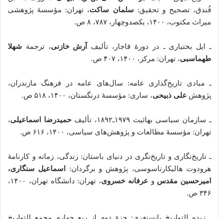
فُندق، تصحیح و تحقیق:
سلمان ساکت
، تهران: مؤسسۀ پژوهشی
میراث مکتوب، ۱۴۰۰، یکصدوچهار، ۷۸۷، ۸ ص.
ـ ایل بختیاری ـ در دورۀ قاجار، تألیف
آرش خازنی
، ترجمة
شهلا
طهماسبی
، تهران: مرکز، ۱۴۰۰، ۴۰۷ ص.
ـ مبادی تاریخ‌گذاری عامه: سال‌های عامه در فرهنگ مازندران،
پژوهش
علی ذبیحی
، ساری: مؤسسۀ درنگستان، ۱۴۰۰، ۵۱۸ ص.
ـ سازمان سیاسی بهائیت ۱۹۷۹ـ۱۸۹۲‏‫، تألیف
حمیدرضا اسماعیلی
،
تهران: مؤسسۀ مطالعات و پژوهش‌های سیاسی‏‫، ۱۴۰۰، ۶۱۶ ص.
ـ تاریخ‌نگاری و تاریخ‌نگری در دنیای باستان: زندگی، زمانه و کارنامۀ
هرودوت هالیکارناسوسی، پژوهش و برگردان:
اسماعیل سنگاری،
امیرحسین مقدس
و
عرفانه خسروی
، تهران: دانشگاه تهران، ۱۴۰۰،
۳۴۶ ص.
ـ زبده ‌التواریخ بایسنغری: جزء دوم از ربع چهارم مجمع ‌التواریخ