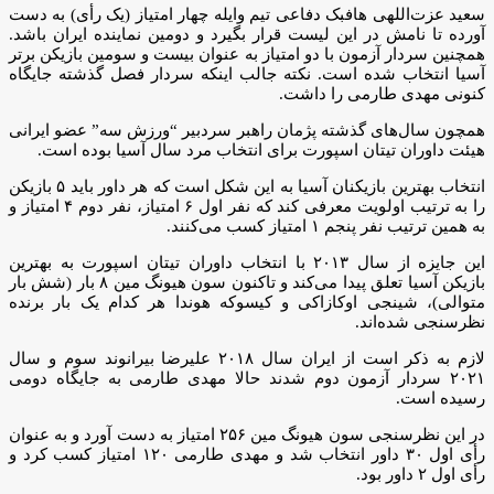
سعید عزت‌اللهی هافبک دفاعی تیم وایله چهار امتیاز (یک رأی) به دست
آورده تا نامش در این لیست قرار بگیرد و دومین نماینده ایران باشد.
همچنین سردار آزمون با دو امتیاز به عنوان بیست و سومین بازیکن برتر
آسیا انتخاب شده است. نکته جالب اینکه سردار فصل گذشته جایگاه
کنونی مهدی طارمی را داشت.
همچون سال‌های گذشته پژمان راهبر سردبیر “ورزش سه” عضو ایرانی
هیئت داوران تیتان اسپورت برای انتخاب مرد سال آسیا بوده است.
انتخاب بهترین بازیکنان آسیا به این شکل است که هر داور باید ۵ بازیکن
را به ترتیب اولویت معرفی کند که نفر اول ۶ امتیاز، نفر دوم ۴ امتیاز و
به همین ترتیب نفر پنجم ۱ امتیاز کسب می‌کنند.
این جایزه از سال ۲۰۱۳ با انتخاب داوران تیتان اسپورت به بهترین
بازیکن آسیا تعلق پیدا می‌کند و تاکنون سون هیونگ مین ۸ بار (شش بار
متوالی)، شینجی اوکازاکی و کیسوکه هوندا هر کدام یک بار برنده
نظرسنجی شده‌اند.
لازم به ذکر است از ایران سال ۲۰۱۸ علیرضا بیرانوند سوم و سال
۲۰۲۱ سردار آزمون دوم شدند حالا مهدی طارمی به جایگاه دومی
رسیده است.
در این نظرسنجی سون هیونگ مین ۲۵۶ امتیاز به دست آورد و به عنوان
رأی اول ۳۰ داور انتخاب شد و مهدی طارمی ۱۲۰ امتیاز کسب کرد و
رأی اول ۲ داور بود.