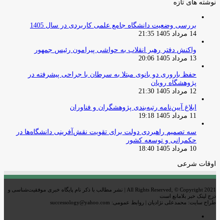
نوشته های تازه
بررسی وضعیت دانشگاه جامع علمی کاربردی در سال 1405
14 مرداد 1405 21:35
واکنش دفتر رهبر انقلاب به حواشی پیرامون رئیس جمهور
13 مرداد 1405 20:06
حفظ باروری دو بانوی مبتلا به سرطان با جراحی پیشرفته در
پژوهشگاه رویان
12 مرداد 1405 21:30
ابلاغ آیین‌نامه رتبه‌بندی پژوهشگران و فناوران
11 مرداد 1405 19:18
سه تصمیم راهبردی دولت برای تقویت نقش‌آفرینی دانشگاه‌ها در
حکمرانی و توسعه کشور
10 مرداد 1405 18:40
اوقات شرعی
All Rights Reserved, © Copyright 2021 | نشر مطالب با ذکر نام پایگاه خبری موفقیت‌شناسی و
درج لینک خبر بلامانع است
طراح سایت: محمدعلی نژادیان | روابط عمومی: successology@yahoo.com
اینستاگرام