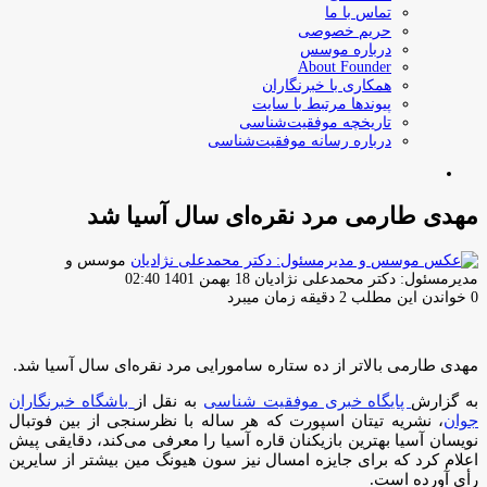
تماس با ما
حریم خصوصی
درباره موسس
About Founder
همکاری با خبرنگاران
پیوندها مرتبط با سایت
تاریخچه موفقیت‌شناسی
درباره رسانه موفقیت‌شناسی
جستجو
برای
مهدی طارمی مرد نقره‌ای سال آسیا شد
موسس و
ارسال
مدیرمسئول: دکتر محمدعلی نژادیان
18 بهمن 1401 02:40
ایمیل
0
خواندن این مطلب 2 دقیقه زمان میبرد
مهدی طارمی بالاتر از ده ستاره سامورایی مرد نقره‌ای سال آسیا شد.
به گزارش
پایگاه خبری موفقیت شناسی
به نقل از
باشگاه خبرنگاران
جوان
، نشریه تیتان اسپورت که هر ساله با نظرسنجی از بین فوتبال
نویسان آسیا بهترین بازیکنان قاره آسیا را معرفی می‌کند، دقایقی پیش
اعلام کرد که برای جایزه امسال نیز سون هیونگ مین بیشتر از سایرین
رأی آورده است.