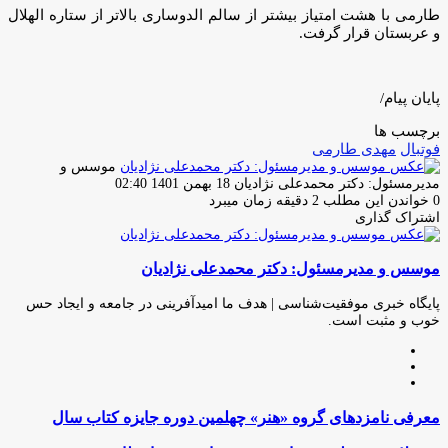
طارمی با هشت امتیاز بیشتر از سالم الدوساری بالاتر از ستاره الهلال
و عربستان قرار گرفت.
پایان پیام/
برچسب ها
فوتبال
مهدی طارمی
موسس و
ارسال
مدیرمسئول: دکتر محمدعلی نژادیان
18 بهمن 1401 02:40
ایمیل
0
خواندن این مطلب 2 دقیقه زمان میبرد
اشتراک گذاری
چاپ
فیس
توئیتر
واتس
تلگرام
لینکدین
اشتراک
(X)
آپ
بوک
گذاری
موسس و مدیرمسئول: دکتر محمدعلی نژادیان
از
طریق
ایمیل
پایگاه خبری موفقیت‌شناسی | هدف ما امیدآفرینی در جامعه و ایجاد حس
خوب و مثبت است.
وبسایت
لینکدین
اینستاگرام
معرفی
معرفی نامزدهای گروه «هنر» چهلمین دوره جایزه کتاب سال
نامزدهای