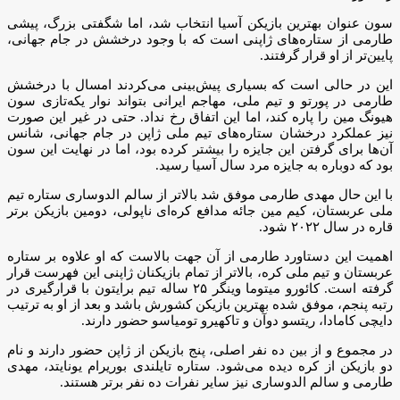
سون عنوان بهترین بازیکن آسیا انتخاب شد، اما شگفتی بزرگ، پیشی
طارمی از ستاره‌های ژاپنی است که با وجود درخشش در جام جهانی،
پایین‌تر از او قرار گرفتند.
این در حالی است که بسیاری پیش‌بینی می‌کردند امسال با درخشش
طارمی در پورتو و تیم ملی، مهاجم ایرانی بتواند نوار یکه‌تازی سون
هیونگ مین را پاره کند، اما این اتفاق رخ نداد. حتی در غیر این صورت
نیز عملکرد درخشان ستاره‌های تیم ملی ژاپن در جام جهانی، شانس
آن‌ها برای گرفتن این جایزه را بیشتر کرده بود، اما در نهایت این سون
بود که دوباره به جایزه مرد سال آسیا رسید.
با این حال مهدی طارمی موفق شد بالاتر از سالم الدوساری ستاره تیم
ملی عربستان، کیم مین جائه مدافع کره‌ای ناپولی، دومین بازیکن برتر
قاره در سال ۲۰۲۲ شود.
اهمیت این دستاورد طارمی از آن جهت بالاست که او علاوه بر ستاره
عربستان و تیم ملی کره، بالاتر از تمام بازیکنان ژاپنی این فهرست قرار
گرفته است. کائورو میتوما وینگر ۲۵ ساله تیم برایتون با قرارگیری در
رتبه پنجم، موفق شده بهترین بازیکن کشورش باشد و بعد از او به ترتیب
دایچی کامادا، ریتسو دوآن و تاکهیرو تومیاسو حضور دارند.
در مجموع و از بین ده نفر اصلی، پنج بازیکن از ژاپن حضور دارند و نام
دو بازیکن از کره دیده می‌شود. ستاره تایلندی بوریرام یونایتد، مهدی
طارمی و سالم الدوساری نیز سایر نفرات ده نفر برتر هستند.