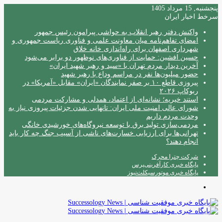
پنجشنبه, 15 مرداد 1405
سرخط اخبار ایران
واکنش دفتر رهبر انقلاب به حواشی پیرامون رئیس جمهور
امضای تفاهم‌نامه میان معاونت علمی و فناوری ریاست جمهوری و
شهرداری اصفهان برای راه‌اندازی خانه خلاق
حسین افشین: حمایت از فناوری‌های نوظهور دو برابر می‌شود
آخرین دیدار مردم تهران با «سید و رهبر شهید ایران»
حضور میلیون‌ها نفر در مراسم وداع با رهبر شهید
پیروزی قاطع ۱۰ بر صفر نمایندگان «ایران» مقابل «آمریکا» در
ربوکاپ ۲۰۲۶
استند خیریه؛ نشانه‌ای از اعتماد، همدلی و مشارکت مردمی
شورای عالی امنیت ملی ایران: تانهایی شدن جزئیات پیروزی نیاز به
وحدت مردم داریم
مردمی‌سازی تولید برق با توسعه نیروگاه‌های خورشیدی خانگی
تهرانی‌ها برای ارزیابی خسارت‌های ناشی از آسیب جنگ چه کار باید
انجام دهند؟
شرکت چترا محرک
پایگاه خبری کارآفرینی‌پرس
پایگاه خبری موتورسیکلت‌نیوز
منو