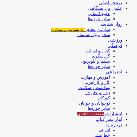
صفحه اصلی
علمی و دانشگاهی
علوم انسانی
سایر حوزه‌ها
روان‌شناسی
سازمان نظام
روان‌شناسی و مشاوره
سخن روان‌شناسان
ورزشی
فرهنگی
کتاب و ادبیات
گردشگری
سینما و تلویزیون
سایر حوزه‌ها
اجتماعی
آموزش و مهارت
کار و کارآفرینی
بهداشت و سلامت
زنان و خانواده
کودکان
نوجوانان و جوانان
سایر حوزه‌ها
انتشارات
موفقیت‌ شناسی
آمار نشر کتاب
درباره ما
اهداف
خط مشی