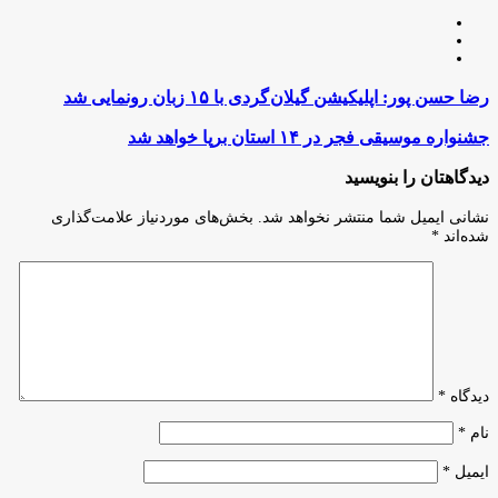
وبسایت
لینکدین
اینستاگرام
رضا
رضا حسن پور: اپلیکیشن گیلان گردی با ۱۵ زبان رونمایی شد
حسن
پور:
جشنواره
جشنواره موسیقی فجر در ۱۴ استان برپا خواهد شد
اپلیکیشن
موسیقی
گیلان
فجر
دیدگاهتان را بنویسید
گردی
در
با
۱۴
نشانی ایمیل شما منتشر نخواهد شد.
بخش‌های موردنیاز علامت‌گذاری
۱۵
استان
شده‌اند
*
زبان
برپا
رونمایی
خواهد
شد
شد
دیدگاه
*
نام
*
ایمیل
*