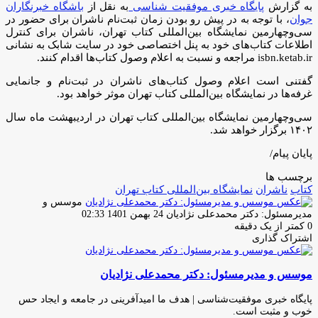
به گزارش
پایگاه خبری موفقیت شناسی
به نقل از
باشگاه خبرنگاران
جوان
، با توجه به در پیش رو بودن زمان ثبت‌نام ناشران برای حضور در
سی‌وچهارمین نمایشگاه بین‌المللی کتاب تهران، ناشران برای کنترل
اطلاعات کتاب‌های خود به پنل اختصاصی خود در سایت شابک به نشانی
isbn.ketab.ir مراجعه و نسبت به اعلام وصول کتاب‌ها اقدام کنند.
گفتنی است اعلام وصول کتاب‌های ناشران در ثبت‌نام و جانمایی
غرفه‌ها در نمایشگاه بین‌المللی کتاب تهران موثر خواهد بود.
سی‌وچهارمین نمایشگاه بین‌المللی کتاب تهران در اردیبهشت ماه سال
۱۴۰۲ برگزار خواهد شد.
پایان پیام/
برچسب ها
کتاب
ناشران
نمایشگاه بین‌المللی کتاب تهران
موسس و
ارسال
مدیرمسئول: دکتر محمدعلی نژادیان
24 بهمن 1401 02:33
ایمیل
0
کمتر از یک دقیقه
اشتراک گذاری
چاپ
فیس
توئیتر
واتس
تلگرام
لینکدین
اشتراک
(X)
آپ
بوک
گذاری
موسس و مدیرمسئول: دکتر محمدعلی نژادیان
از
طریق
ایمیل
پایگاه خبری موفقیت‌شناسی | هدف ما امیدآفرینی در جامعه و ایجاد حس
خوب و مثبت است.