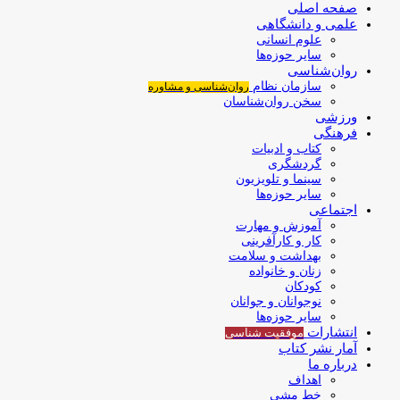
صفحه اصلی
علمی و دانشگاهی
علوم انسانی
سایر حوزه‌ها
روان‌شناسی
سازمان نظام
روان‌شناسی و مشاوره
سخن روان‌شناسان
ورزشی
فرهنگی
کتاب و ادبیات
گردشگری
سینما و تلویزیون
سایر حوزه‌ها
اجتماعی
آموزش و مهارت
کار و کارآفرینی
بهداشت و سلامت
زنان و خانواده
کودکان
نوجوانان و جوانان
سایر حوزه‌ها
انتشارات
موفقیت‌ شناسی
آمار نشر کتاب
درباره ما
اهداف
خط مشی