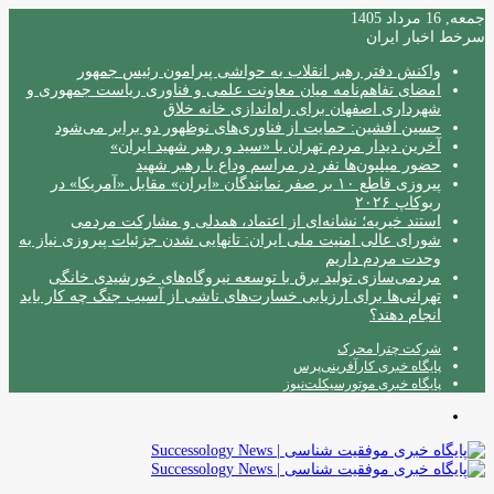
جمعه, 16 مرداد 1405
سرخط اخبار ایران
واکنش دفتر رهبر انقلاب به حواشی پیرامون رئیس جمهور
امضای تفاهم‌نامه میان معاونت علمی و فناوری ریاست جمهوری و
شهرداری اصفهان برای راه‌اندازی خانه خلاق
حسین افشین: حمایت از فناوری‌های نوظهور دو برابر می‌شود
آخرین دیدار مردم تهران با «سید و رهبر شهید ایران»
حضور میلیون‌ها نفر در مراسم وداع با رهبر شهید
پیروزی قاطع ۱۰ بر صفر نمایندگان «ایران» مقابل «آمریکا» در
ربوکاپ ۲۰۲۶
استند خیریه؛ نشانه‌ای از اعتماد، همدلی و مشارکت مردمی
شورای عالی امنیت ملی ایران: تانهایی شدن جزئیات پیروزی نیاز به
وحدت مردم داریم
مردمی‌سازی تولید برق با توسعه نیروگاه‌های خورشیدی خانگی
تهرانی‌ها برای ارزیابی خسارت‌های ناشی از آسیب جنگ چه کار باید
انجام دهند؟
شرکت چترا محرک
پایگاه خبری کارآفرینی‌پرس
پایگاه خبری موتورسیکلت‌نیوز
منو