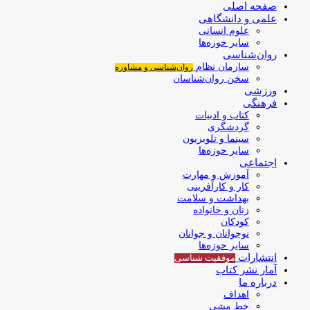
صفحه اصلی
علمی و دانشگاهی
علوم انسانی
سایر حوزه‌ها
روان‌شناسی
سازمان نظام
روان‌شناسی و مشاوره
سخن روان‌شناسان
ورزشی
فرهنگی
کتاب و ادبیات
گردشگری
سینما و تلویزیون
سایر حوزه‌ها
اجتماعی
آموزش و مهارت
کار و کارآفرینی
بهداشت و سلامت
زنان و خانواده
کودکان
نوجوانان و جوانان
سایر حوزه‌ها
انتشارات
موفقیت‌ شناسی
آمار نشر کتاب
درباره ما
اهداف
خط مشی