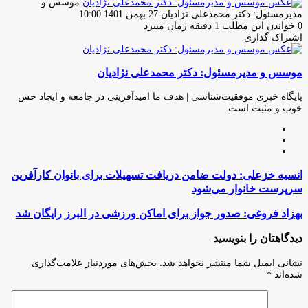
موسس و
ارسال
مدیرمسئول: دکتر محمدعلی نژادیان
27 بهمن 1401 10:00
ایمیل
0
خواندن این مطلب 1 دقیقه زمان میبرد
اشتراک گذاری
چاپ
فیس
توئیتر
واتس
تلگرام
لینکدین
اشتراک
(X)
آپ
بوک
گذاری
موسس و مدیرمسئول: دکتر محمدعلی نژادیان
از
طریق
ایمیل
پایگاه خبری موفقیت‌شناسی | هدف ما امیدآفرینی در جامعه و ایجاد حس
خوب و مثبت است.
وبسایت
لینکدین
اینستاگرام
انسیه
انسیه خزعلی: دولت ضامن دریافت تسهیلات برای بانوان کارآفرین
خزعلی:
سرپرست خانوار می‌شود
دولت
ضامن
بهزاد
بهزاد فروغی: صدور جواز برای اماکن ورزشی در البرز رایگان شد
دریافت
فروغی:
تسهیلات
صدور
دیدگاهتان را بنویسید
برای
جواز
بانوان
برای
نشانی ایمیل شما منتشر نخواهد شد.
بخش‌های موردنیاز علامت‌گذاری
کارآفرین
اماکن
شده‌اند
*
سرپرست
ورزشی
خانوار
در
می‌شود
البرز