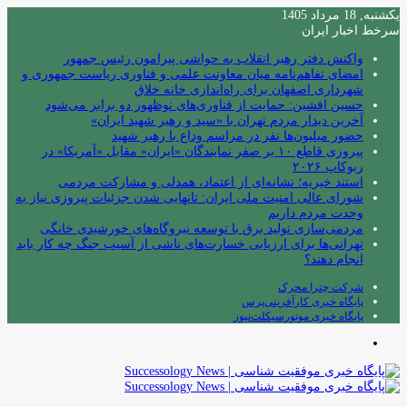
یکشنبه, 18 مرداد 1405
سرخط اخبار ایران
واکنش دفتر رهبر انقلاب به حواشی پیرامون رئیس جمهور
امضای تفاهم‌نامه میان معاونت علمی و فناوری ریاست جمهوری و
شهرداری اصفهان برای راه‌اندازی خانه خلاق
حسین افشین: حمایت از فناوری‌های نوظهور دو برابر می‌شود
آخرین دیدار مردم تهران با «سید و رهبر شهید ایران»
حضور میلیون‌ها نفر در مراسم وداع با رهبر شهید
پیروزی قاطع ۱۰ بر صفر نمایندگان «ایران» مقابل «آمریکا» در
ربوکاپ ۲۰۲۶
استند خیریه؛ نشانه‌ای از اعتماد، همدلی و مشارکت مردمی
شورای عالی امنیت ملی ایران: تانهایی شدن جزئیات پیروزی نیاز به
وحدت مردم داریم
مردمی‌سازی تولید برق با توسعه نیروگاه‌های خورشیدی خانگی
تهرانی‌ها برای ارزیابی خسارت‌های ناشی از آسیب جنگ چه کار باید
انجام دهند؟
شرکت چترا محرک
پایگاه خبری کارآفرینی‌پرس
پایگاه خبری موتورسیکلت‌نیوز
منو