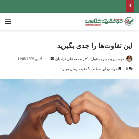
منو
این تفاوت‌ها را جدی بگیرید
موسس و مدیرمسئول: دکتر محمدعلی نژادیان
ا
6 دی 1399 11:08
ر
0
خواندن این مطلب 5 دقیقه زمان میبرد
س
ا
ل
ا
ی
م
ی
ل