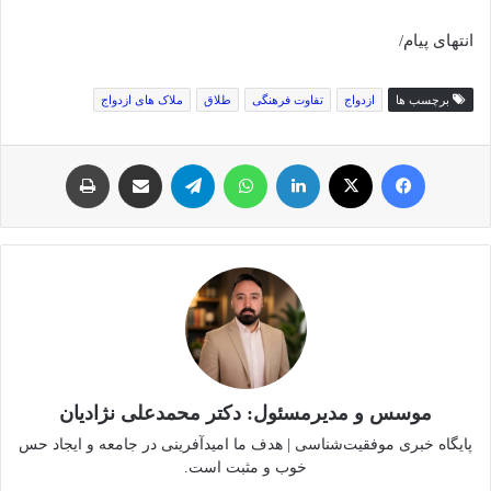
انتهای پیام/
برچسب ها
ازدواج
تفاوت فرهنگی
طلاق
ملاک های ازدواج
فیس بوک
توئیتر (X)
لینکدین
واتس آپ
تلگرام
اشتراک گذاری از طریق ایمیل
چاپ
موسس و مدیرمسئول: دکتر محمدعلی نژادیان
پایگاه خبری موفقیت‌شناسی | هدف ما امیدآفرینی در جامعه و ایجاد حس
خوب و مثبت است.