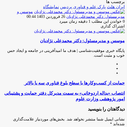
برچسب ها
ایران هلث
پارک علم و فناوری پردیس
نمایشگاه
موسس و
ارسال
مدیرمسئول: دکتر محمدعلی نژادیان
26 فروردین 1403 00:44
ایمیل
0
خواندن این مطلب 1 دقیقه زمان میبرد
اشتراک گذاری
چاپ
فیس
توئیتر
واتس
تلگرام
لینکدین
اشتراک
(X)
آپ
بوک
گذاری
موسس و مدیرمسئول: دکتر محمدعلی نژادیان
از
طریق
ایمیل
پایگاه خبری موفقیت‌شناسی | هدف ما امیدآفرینی در جامعه و ایجاد حس
خوب و مثبت است.
وبسایت
لینکدین
اینستاگرام
حمایت
حمایت از کسب‌و‌کار‌ها با سطح بلوغ فناوری سه یا بالاتر
از
کسب‌و‌کار‌ها
انتصاب
انتصاب «یداله اردوخانی» به سمت مدیرکل دفتر حمایت و پشتیبانی
با
«یداله
امور پژوهشی وزارت علوم
سطح
اردوخانی»
بلوغ
به
دیدگاهتان را بنویسید
فناوری
سمت
سه
مدیرکل
نشانی ایمیل شما منتشر نخواهد شد.
بخش‌های موردنیاز علامت‌گذاری
یا
دفتر
شده‌اند
*
بالاتر
حمایت