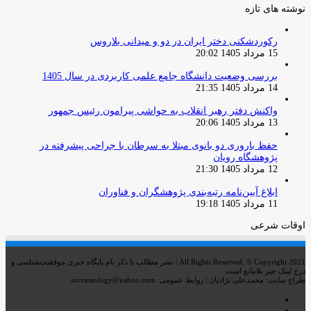
نوشته های تازه
رکوردشکنی دختر ایران در دو و میدانی بلاروس
15 مرداد 1405 20:02
بررسی وضعیت دانشگاه جامع علمی کاربردی در سال 1405
14 مرداد 1405 21:35
واکنش دفتر رهبر انقلاب به حواشی پیرامون رئیس جمهور
13 مرداد 1405 20:06
حفظ باروری دو بانوی مبتلا به سرطان با جراحی پیشرفته در
پژوهشگاه رویان
12 مرداد 1405 21:30
ابلاغ آیین‌نامه رتبه‌بندی پژوهشگران و فناوران
11 مرداد 1405 19:18
اوقات شرعی
All Rights Reserved, © Copyright 2021 | نشر مطالب با ذکر نام پایگاه خبری موفقیت‌شناسی و
درج لینک خبر بلامانع است
طراح سایت: محمدعلی نژادیان | روابط عمومی: successology@yahoo.com
اینستاگرام
تلگرام