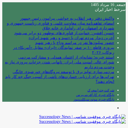
جمعه, 16 مرداد 1405
سرخط اخبار ایران
واکنش دفتر رهبر انقلاب به حواشی پیرامون رئیس جمهور
امضای تفاهم‌نامه میان معاونت علمی و فناوری ریاست جمهوری و
شهرداری اصفهان برای راه‌اندازی خانه خلاق
حسین افشین: حمایت از فناوری‌های نوظهور دو برابر می‌شود
آخرین دیدار مردم تهران با «سید و رهبر شهید ایران»
حضور میلیون‌ها نفر در مراسم وداع با رهبر شهید
پیروزی قاطع ۱۰ بر صفر نمایندگان «ایران» مقابل «آمریکا» در
ربوکاپ ۲۰۲۶
استند خیریه؛ نشانه‌ای از اعتماد، همدلی و مشارکت مردمی
شورای عالی امنیت ملی ایران: تانهایی شدن جزئیات پیروزی نیاز به
وحدت مردم داریم
مردمی‌سازی تولید برق با توسعه نیروگاه‌های خورشیدی خانگی
تهرانی‌ها برای ارزیابی خسارت‌های ناشی از آسیب جنگ چه کار باید
انجام دهند؟
شرکت چترا محرک
پایگاه خبری کارآفرینی‌پرس
پایگاه خبری موتورسیکلت‌نیوز
منو