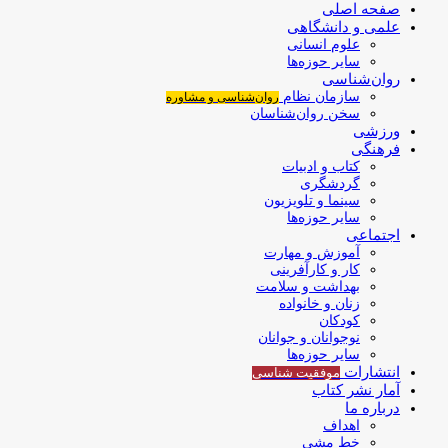
صفحه اصلی
علمی و دانشگاهی
علوم انسانی
سایر حوزه‌ها
روان‌شناسی
سازمان نظام
روان‌شناسی و مشاوره
سخن روان‌شناسان
ورزشی
فرهنگی
کتاب و ادبیات
گردشگری
سینما و تلویزیون
سایر حوزه‌ها
اجتماعی
آموزش و مهارت
کار و کارآفرینی
بهداشت و سلامت
زنان و خانواده
کودکان
نوجوانان و جوانان
سایر حوزه‌ها
انتشارات
موفقیت‌ شناسی
آمار نشر کتاب
درباره ما
اهداف
خط مشی