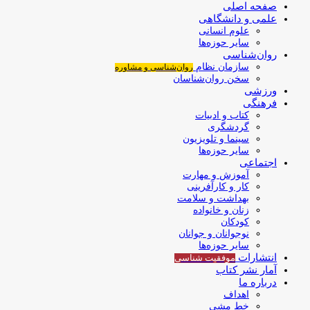
صفحه اصلی
علمی و دانشگاهی
علوم انسانی
سایر حوزه‌ها
روان‌شناسی
سازمان نظام
روان‌شناسی و مشاوره
سخن روان‌شناسان
ورزشی
فرهنگی
کتاب و ادبیات
گردشگری
سینما و تلویزیون
سایر حوزه‌ها
اجتماعی
آموزش و مهارت
کار و کارآفرینی
بهداشت و سلامت
زنان و خانواده
کودکان
نوجوانان و جوانان
سایر حوزه‌ها
انتشارات
موفقیت‌ شناسی
آمار نشر کتاب
درباره ما
اهداف
خط مشی