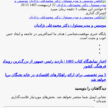
موسس و
ارسال
مدیرمسئول: دکتر محمدعلی نژادیان
22 اردیبهشت 1403 20:15
ایمیل
0
خواندن این مطلب 3 دقیقه زمان میبرد
اشتراک گذاری
چاپ
فیس
توئیتر
واتس
تلگرام
لینکدین
اشتراک
(X)
آپ
بوک
گذاری
موسس و مدیرمسئول: دکتر محمدعلی نژادیان
از
طریق
ایمیل
پایگاه خبری موفقیت‌شناسی | هدف ما امیدآفرینی در جامعه و ایجاد حس
خوب و مثبت است.
وبسایت
لینکدین
اینستاگرام
اخبار
اخبار نمایشگاه کتاب 1403 | بازدید رئیس جمهور از بزرگ‌ترین رویداد
نمایشگاه
فرهنگی کشور
کتاب
1403
5
5 میز تخصصی برای ارائه راهکارهای اقتصادی در خانه نخبگان برپا
|
میز
خواهد شد
بازدید
تخصصی
رئیس
برای
دیدگاهتان را بنویسید
جمهور
ارائه
از
راهکارهای
نشانی ایمیل شما منتشر نخواهد شد.
بخش‌های موردنیاز علامت‌گذاری
بزرگ‌ترین
اقتصادی
شده‌اند
*
رویداد
در
فرهنگی
خانه