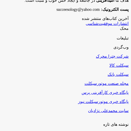
هدف ما
امیدآفرینی
در جامعه و ایجاد حس خوب و مثبت است.
پست الکترونیک:
succeesology@yahoo.com
آخرین کتاب‌های منتشر شده
انتشارات موفقیت‌شناسی
محک
تبلیغات
وب‌گردی
شرکت چترا محرک
سیکلت کالا
سیکلت بانک
مجله صنعت موتورسیکلت
پایگاه خبری کارآفرینی پرس
پایگاه خبری موتورسیکلت نیوز
سایت محمدعلی نژادیان
نوشته های تازه