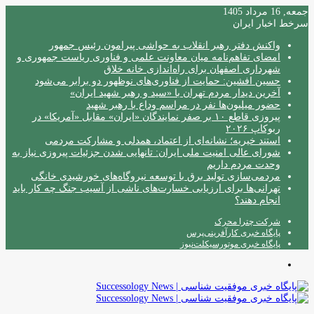
جمعه, 16 مرداد 1405
سرخط اخبار ایران
واکنش دفتر رهبر انقلاب به حواشی پیرامون رئیس جمهور
امضای تفاهم‌نامه میان معاونت علمی و فناوری ریاست جمهوری و
شهرداری اصفهان برای راه‌اندازی خانه خلاق
حسین افشین: حمایت از فناوری‌های نوظهور دو برابر می‌شود
آخرین دیدار مردم تهران با «سید و رهبر شهید ایران»
حضور میلیون‌ها نفر در مراسم وداع با رهبر شهید
پیروزی قاطع ۱۰ بر صفر نمایندگان «ایران» مقابل «آمریکا» در
ربوکاپ ۲۰۲۶
استند خیریه؛ نشانه‌ای از اعتماد، همدلی و مشارکت مردمی
شورای عالی امنیت ملی ایران: تانهایی شدن جزئیات پیروزی نیاز به
وحدت مردم داریم
مردمی‌سازی تولید برق با توسعه نیروگاه‌های خورشیدی خانگی
تهرانی‌ها برای ارزیابی خسارت‌های ناشی از آسیب جنگ چه کار باید
انجام دهند؟
شرکت چترا محرک
پایگاه خبری کارآفرینی‌پرس
پایگاه خبری موتورسیکلت‌نیوز
منو