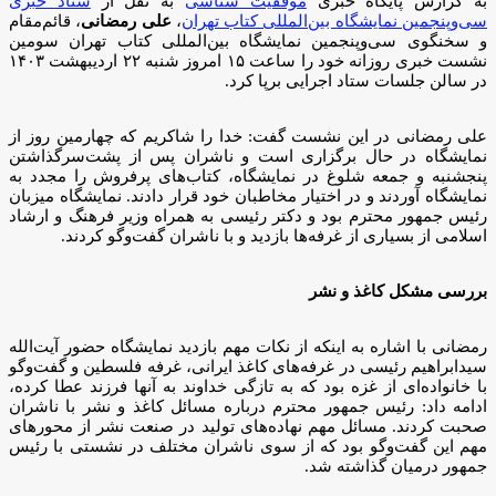
به گزارش پایگاه خبری
موفقیت شناسی
به نقل از
ستاد خبری
سی‌وپنجمین نمایشگاه بین‌المللی کتاب تهران
،
علی رمضانی
، قائم‌‌مقام
و سخنگوی سی‌وپنجمین نمایشگاه بین‌المللی کتاب تهران سومین
نشست خبری روزانه خود را ساعت ۱۵ امروز شنبه ۲۲ اردیبهشت ۱۴۰۳
در سالن جلسات ستاد اجرایی برپا کرد.
علی رمضانی در این نشست گفت: خدا را شاکریم که چهارمین روز از
نمایشگاه در حال برگزاری است و ناشران پس از پشت‌سرگذاشتن
پنجشنبه و جمعه شلوغ در نمایشگاه، کتاب‌های پرفروش را مجدد به
نمایشگاه آوردند و در اختیار مخاطبان خود قرار دادند. نمایشگاه میزبان
رئیس جمهور محترم بود و دکتر رئیسی به همراه وزیر فرهنگ و ارشاد
اسلامی از بسیاری از غرفه‌ها بازدید و با ناشران گفت‌وگو کردند.
بررسی مشکل کاغذ و نشر
رمضانی با اشاره به اینکه از نکات مهم بازدید نمایشگاه حضور آیت‌الله
سیدابراهیم رئیسی در غرفه‌های کاغذ ایرانی، غرفه فلسطین و گفت‌وگو
با خانواده‌ای از غزه بود که به تازگی خداوند به آنها فرزند عطا کرده،
ادامه داد: رئیس جمهور محترم درباره مسائل کاغذ و نشر با ناشران
صحبت کردند. مسائل مهم نهاده‌های تولید در صنعت نشر از محورهای
مهم این گفت‌وگو بود که از سوی ناشران مختلف در نشستی با رئیس
جمهور درمیان گذاشته شد.