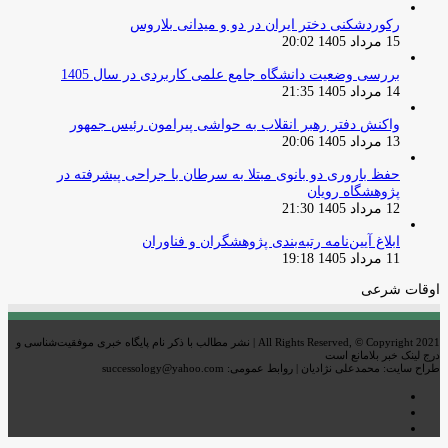
رکوردشکنی دختر ایران در دو و میدانی بلاروس
15 مرداد 1405 20:02
بررسی وضعیت دانشگاه جامع علمی کاربردی در سال 1405
14 مرداد 1405 21:35
واکنش دفتر رهبر انقلاب به حواشی پیرامون رئیس جمهور
13 مرداد 1405 20:06
حفظ باروری دو بانوی مبتلا به سرطان با جراحی پیشرفته در
پژوهشگاه رویان
12 مرداد 1405 21:30
ابلاغ آیین‌نامه رتبه‌بندی پژوهشگران و فناوران
11 مرداد 1405 19:18
اوقات شرعی
All Rights Reserved, © Copyright 2021 | نشر مطالب با ذکر نام پایگاه خبری موفقیت‌شناسی و
درج لینک خبر بلامانع است
طراح سایت: محمدعلی نژادیان | روابط عمومی: successology@yahoo.com
اینستاگرام
تلگرام
خوراک