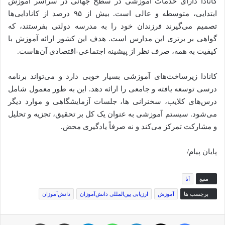
کانادا دارای خدمات آموزشی در سطح جهانی در سراسر آموزش
ابتدایی، متوسطه و عالی است. بیش از ۹۵ درصد از کانادایی‌ها
تصمیم می‌گیرند فرزندان خود را به مدرسه دولتی بفرستند، که
گواهی بر برتری این مدارس است. هدف این کشور ارائه آموزش با
کیفیت به همه، صرف نظر از پیشینه اجتماعی-اقتصادی آن‌هاست.
کانادا زیرساخت‌های آموزشی بسیار خوبی دارد و می‌تواند برنامه
درسی توسعه یافته و جامعی را ارائه دهد. این به طور معمول شامل
درس‌های کلایب، سخنرانی ها، جلسات آزمایشگاهی و موارد دیگر
می‌شود. سیستم آموزشی به عنوان یک کل بر تحقیق، تجزیه و تحلیل
و مشارکت تمرکز می‌کند و نه صرفاً یادگیری محض.
پایان پیام/
منبع
آنا
برچسب ها
آموزش
ارزیابی بین‌المللی دانش‌آموزان
دانش‌آموزان
فیس بوک
توئیتر (X)
لینکدین
واتس آپ
تلگرام
اشتراک گذاری از طریق ایمیل
چاپ