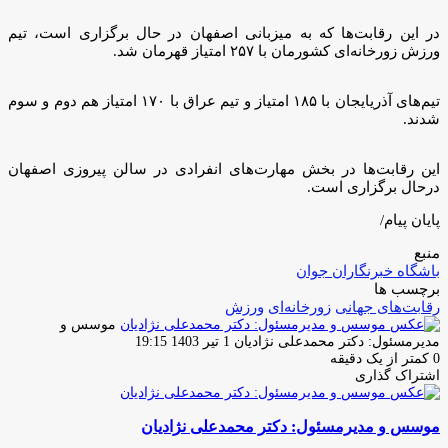
در این رقابت‌ها که به میزبانی اصفهان در حال برگزاری است، تیم
ورزش زورخانه‌ای کشورمان با ۲۵۷ امتیاز قهرمان شد.
تیم‌های آذریایجان با ۱۸۵ امتیاز و تیم عراق با ۱۷۰ امتیاز هم دوم و سوم
شدند.
این رقابت‌ها در بخش مهارت‌های انفرادی در سالن پیروزی اصفهان
درحال برگزاری است.
پایان پیام/
منبع
باشگاه خبرنگاران جوان
برچسب ها
‌رقابت‌های جهانی
زورخانه‌ای
ورزش
موسس و
ارسال
مدیرمسئول: دکتر محمدعلی نژادیان
1 تیر 1403 19:15
ایمیل
0
کمتر از یک دقیقه
اشتراک گذاری
چاپ
فیس
توئیتر
واتس
تلگرام
لینکدین
اشتراک
(X)
آپ
بوک
گذاری
موسس و مدیرمسئول: دکتر محمدعلی نژادیان
از
طریق