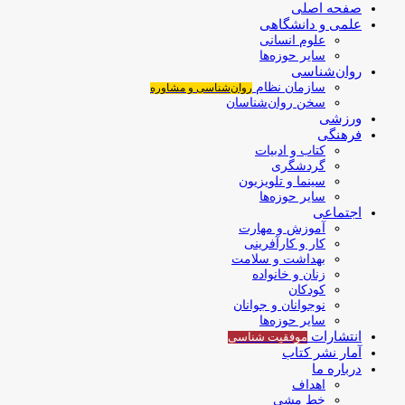
صفحه اصلی
علمی و دانشگاهی
علوم انسانی
سایر حوزه‌ها
روان‌شناسی
سازمان نظام
روان‌شناسی و مشاوره
سخن روان‌شناسان
ورزشی
فرهنگی
کتاب و ادبیات
گردشگری
سینما و تلویزیون
سایر حوزه‌ها
اجتماعی
آموزش و مهارت
کار و کارآفرینی
بهداشت و سلامت
زنان و خانواده
کودکان
نوجوانان و جوانان
سایر حوزه‌ها
انتشارات
موفقیت‌ شناسی
آمار نشر کتاب
درباره ما
اهداف
خط مشی