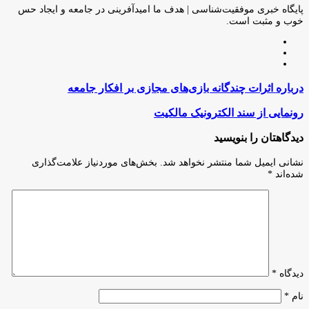
ایمیل
پایگاه خبری موفقیت‌شناسی | هدف ما امیدآفرینی در جامعه و ایجاد حس
خوب و مثبت است.
وبسایت
لینکدین
اینستاگرام
درباره
درباره اثرات چندگانه بازی‌های مجازی بر افکار جامعه
اثرات
چندگانه
رونمایی
رونمایی از سند الکترونیک مالکیت
بازی‌های
از
مجازی
سند
دیدگاهتان را بنویسید
بر
الکترونیک
افکار
مالکیت
نشانی ایمیل شما منتشر نخواهد شد.
بخش‌های موردنیاز علامت‌گذاری
جامعه
شده‌اند
*
دیدگاه
*
نام
*