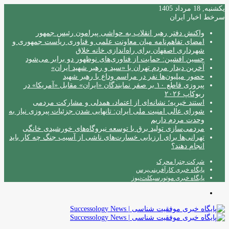
یکشنبه, 18 مرداد 1405
سرخط اخبار ایران
واکنش دفتر رهبر انقلاب به حواشی پیرامون رئیس جمهور
امضای تفاهم‌نامه میان معاونت علمی و فناوری ریاست جمهوری و
شهرداری اصفهان برای راه‌اندازی خانه خلاق
حسین افشین: حمایت از فناوری‌های نوظهور دو برابر می‌شود
آخرین دیدار مردم تهران با «سید و رهبر شهید ایران»
حضور میلیون‌ها نفر در مراسم وداع با رهبر شهید
پیروزی قاطع ۱۰ بر صفر نمایندگان «ایران» مقابل «آمریکا» در
ربوکاپ ۲۰۲۶
استند خیریه؛ نشانه‌ای از اعتماد، همدلی و مشارکت مردمی
شورای عالی امنیت ملی ایران: تانهایی شدن جزئیات پیروزی نیاز به
وحدت مردم داریم
مردمی‌سازی تولید برق با توسعه نیروگاه‌های خورشیدی خانگی
تهرانی‌ها برای ارزیابی خسارت‌های ناشی از آسیب جنگ چه کار باید
انجام دهند؟
شرکت چترا محرک
پایگاه خبری کارآفرینی‌پرس
پایگاه خبری موتورسیکلت‌نیوز
منو