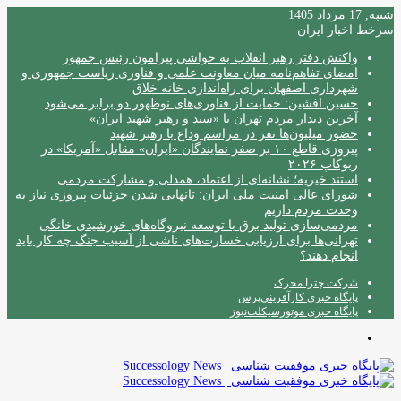
شنبه, 17 مرداد 1405
سرخط اخبار ایران
واکنش دفتر رهبر انقلاب به حواشی پیرامون رئیس جمهور
امضای تفاهم‌نامه میان معاونت علمی و فناوری ریاست جمهوری و
شهرداری اصفهان برای راه‌اندازی خانه خلاق
حسین افشین: حمایت از فناوری‌های نوظهور دو برابر می‌شود
آخرین دیدار مردم تهران با «سید و رهبر شهید ایران»
حضور میلیون‌ها نفر در مراسم وداع با رهبر شهید
پیروزی قاطع ۱۰ بر صفر نمایندگان «ایران» مقابل «آمریکا» در
ربوکاپ ۲۰۲۶
استند خیریه؛ نشانه‌ای از اعتماد، همدلی و مشارکت مردمی
شورای عالی امنیت ملی ایران: تانهایی شدن جزئیات پیروزی نیاز به
وحدت مردم داریم
مردمی‌سازی تولید برق با توسعه نیروگاه‌های خورشیدی خانگی
تهرانی‌ها برای ارزیابی خسارت‌های ناشی از آسیب جنگ چه کار باید
انجام دهند؟
شرکت چترا محرک
پایگاه خبری کارآفرینی‌پرس
پایگاه خبری موتورسیکلت‌نیوز
منو