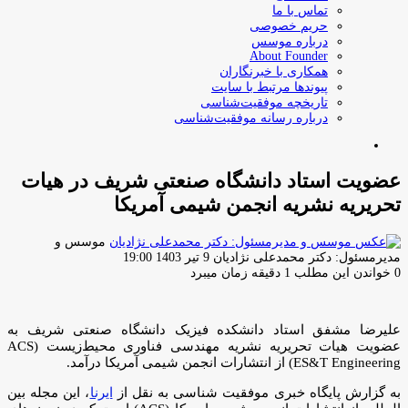
تماس با ما
حریم خصوصی
درباره موسس
About Founder
همکاری با خبرنگاران
پیوندها مرتبط با سایت
تاریخچه موفقیت‌شناسی
درباره رسانه موفقیت‌شناسی
جستجو
برای
عضویت استاد دانشگاه صنعتی شریف در هیات
تحریریه نشریه انجمن شیمی آمریکا
موسس و
ارسال
مدیرمسئول: دکتر محمدعلی نژادیان
9 تیر 1403 19:00
ایمیل
0
خواندن این مطلب 1 دقیقه زمان میبرد
علیرضا مشفق استاد دانشکده فیزیک دانشگاه صنعتی شریف به
عضویت هیات تحریریه نشریه مهندسی فناوری محیط‌زیست (ACS
ES&T Engineering) از انتشارات انجمن شیمی آمریکا درآمد.
به گزارش پایگاه خبری موفقیت شناسی به نقل از
ایرنا
، این مجله بین