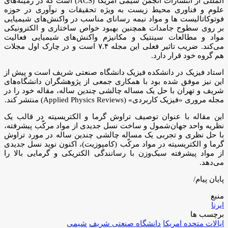
المللی از انتشارات انجمن شیمی امریکا (ACS) است که در زمینه‌های
علوم و فناوری محیط زیست به ویژه تحقیقات و نوآوری در حوزه
فوتوکاتالیست ها و مواد نیمه رسانای مناسب در واکنش‌های شیمیایی
بر روی سطوح جامدات همچنین بهبود خواص ساختاری و الکترونیکی
مواد و مطالعات سینتیک و مکانیزم واکنش‌های شیمیایی فعالیت
می‌کند. ضریب تاثیر فعلی این مجله ۷.۴ است و در چارک اول مجلات
هم گروه خود قرار دارد.
استاد فیزیک در دانشکده فیزیک دانشگاه صنعتی شریف است و پیش از
این نیز موفق شده بود با همکاری جمعی از پژوهشگران دانشگاه‌های
شریف و تهران با حل یک مساله چالشی چندین ساله، مقاله خود را در
مجله مروری «فیزیک کاربردی» (Applied Physics Reviews) منتشر کند.
این مقاله با عنوان توصیف تراوش گرما و الکتریسیته در قالب یک
نظریه واحد جهان‌شمول و ساخت نسل جدیدی از مواد مرکّب پیشرفته،
با حل نظری و تجربی یک مساله چالشی چندین ساله در مورد تراوش
گرما و الکتریسیته در مواد مرکّب (کامپوزیت)، اکنون نوید نسل جدیدی
از مواد پیشرفته سبک‌وزن با رسانندگی الکتریکی و گرمایی بالا را
می‌دهد.
پایان پیام/
منبع
ایرنا
برچسب ها
ایالات متحده امریکا
دانشگاه صنعتی شریف
شیمی‌