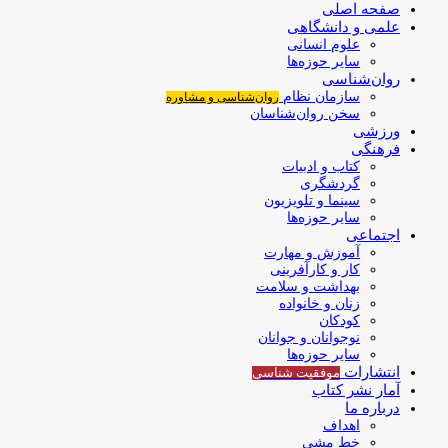
صفحه اصلی
علمی و دانشگاهی
علوم انسانی
سایر حوزه‌ها
روان‌شناسی
سازمان نظام
روان‌شناسی و مشاوره
سخن روان‌شناسان
ورزشی
فرهنگی
کتاب و ادبیات
گردشگری
سینما و تلویزیون
سایر حوزه‌ها
اجتماعی
آموزش و مهارت
کار و کارآفرینی
بهداشت و سلامت
زنان و خانواده
کودکان
نوجوانان و جوانان
سایر حوزه‌ها
انتشارات
موفقیت‌ شناسی
آمار نشر کتاب
درباره ما
اهداف
خط مشی