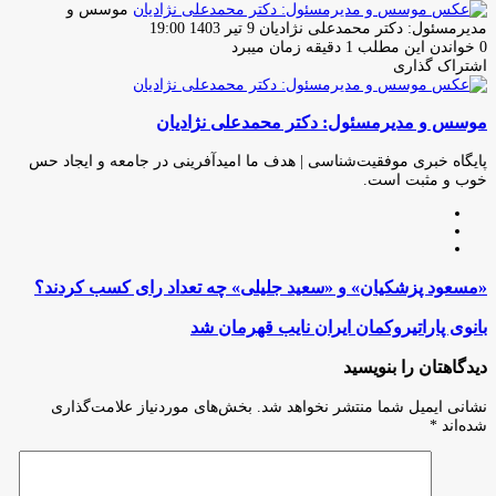
موسس و
ارسال
مدیرمسئول: دکتر محمدعلی نژادیان
9 تیر 1403 19:00
ایمیل
0
خواندن این مطلب 1 دقیقه زمان میبرد
اشتراک گذاری
چاپ
فیس
توئیتر
واتس
تلگرام
لینکدین
اشتراک
(X)
آپ
بوک
گذاری
موسس و مدیرمسئول: دکتر محمدعلی نژادیان
از
طریق
ایمیل
پایگاه خبری موفقیت‌شناسی | هدف ما امیدآفرینی در جامعه و ایجاد حس
خوب و مثبت است.
وبسایت
لینکدین
اینستاگرام
«مسعود
«مسعود پزشکیان» و «سعید جلیلی» چه تعداد رای کسب کردند؟
پزشکیان»
و
بانوی
بانوی پاراتیروکمان ایران نایب قهرمان شد
«سعید
پاراتیروکمان
جلیلی»
ایران
دیدگاهتان را بنویسید
چه
نایب
تعداد
قهرمان
نشانی ایمیل شما منتشر نخواهد شد.
بخش‌های موردنیاز علامت‌گذاری
رای
شد
شده‌اند
*
کسب
کردند؟