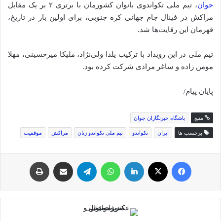
جوان
، تیم ملی تکواندوی بانوان کشورمان با برتری ۲ بر یک مقابل
مراکش در فینال جام جهانی کره جنوبی، برای اولین بار در تاریخ،
قهرمان این رقایت‌ها شد.
تیم ملی در این رویداد با ترکیب یلدا ولی‌نژاد، ملیکا میرحسینی، مهلا
مومن زاده و ساغر مرادی شرکت کرده بود.
پایان پیام/
منبع
باشگاه خبرنگاران جوان
برچسب ها
ایران
تکواندو
تیم ملی تکواندو زنان
مراکش
موفقیت
فیس بوک
توئیتر (X)
لینکدین
واتس آپ
تلگرام
اشتراک گذاری از طریق ایمیل
چاپ