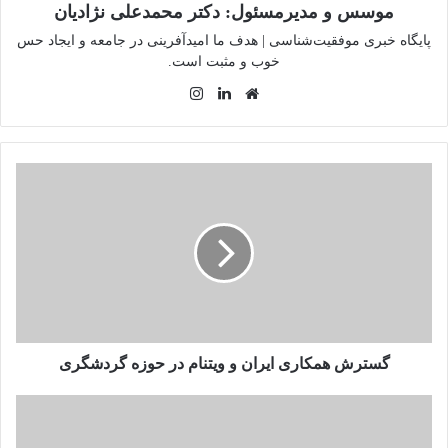
موسس و مدیرمسئول: دکتر محمدعلی نژادیان
پایگاه خبری موفقیت‌شناسی | هدف ما امیدآفرینی در جامعه و ایجاد حس
خوب و مثبت است.
وبسایت
لینکدین
اینستاگرام
گسترش
همکاری
ایران
و
ویتنام
در
حوزه
گردشگری
گسترش همکاری ایران و ویتنام در حوزه گردشگری
نامزد‌های
نهایی
جایزه