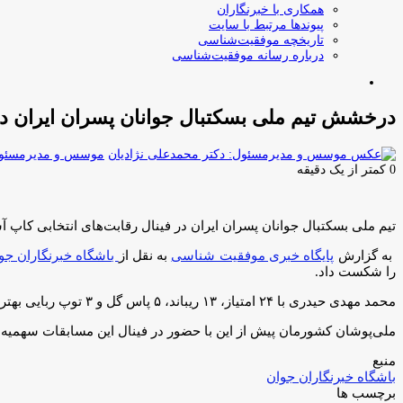
همکاری با خبرنگاران
پیوندها مرتبط با سایت
تاریخچه موفقیت‌شناسی
درباره رسانه موفقیت‌شناسی
جستجو
برای
درخشش تیم ملی بسکتبال جوانان پسران ایران در 
موسس و مدیرمسئول:
0
کمتر از یک دقیقه
تیم ملی بسکتبال جوانان پسران ایران در فینال رقابت‌های انتخابی کاپ آس
به گزارش
پایگاه خبری موفقیت شناسی
به نقل از
باشگاه خبرنگاران جو
را شکست داد.
محمد مهدی حیدری با ۲۴ امتیاز، ۱۳ ریباند، ۵ پاس گل و ۳ توپ ربایی بهترین بازیکن این دیدار بود.
ملی‌پوشان کشورمان پیش از این با حضور در فینال این مسابقات سهمیه حضور در رقابت
منبع
باشگاه خبرنگاران جوان
برچسب ها