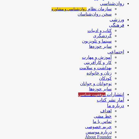
روان‌شناسی
سازمان نظام
روان‌شناسی و مشاوره
سخن روان‌شناسان
ورزشی
فرهنگی
کتاب و ادبیات
گردشگری
سینما و تلویزیون
سایر حوزه‌ها
اجتماعی
آموزش و مهارت
کار و کارآفرینی
بهداشت و سلامت
زنان و خانواده
کودکان
نوجوانان و جوانان
سایر حوزه‌ها
انتشارات
موفقیت‌ شناسی
آمار نشر کتاب
درباره ما
اهداف
خط مشی
تماس با ما
حریم خصوصی
درباره موسس
About Founder