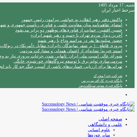
شنبه, 17 مرداد 1405
سرخط اخبار ایران
واکنش دفتر رهبر انقلاب به حواشی پیرامون رئیس جمهور
امضای تفاهم‌نامه میان معاونت علمی و فناوری ریاست جمهوری و شهردا
حسین افشین: حمایت از فناوری‌های نوظهور دو برابر می‌شود
آخرین دیدار مردم تهران با «سید و رهبر شهید ایران»
حضور میلیون‌ها نفر در مراسم وداع با رهبر شهید
پیروزی قاطع ۱۰ بر صفر نمایندگان «ایران» مقابل «آمریکا» در ربوکاپ ۲۰۲۶
استند خیریه؛ نشانه‌ای از اعتماد، همدلی و مشارکت مردمی
شورای عالی امنیت ملی ایران: تانهایی شدن جزئیات پیروزی نیاز به و
مردمی‌سازی تولید برق با توسعه نیروگاه‌های خورشیدی خانگی
تهرانی‌ها برای ارزیابی خسارت‌های ناشی از آسیب جنگ چه کار باید انج
شرکت چترا محرک
پایگاه خبری کارآفرینی‌پرس
پایگاه خبری موتورسیکلت‌نیوز
منو
صفحه اصلی
علمی و دانشگاهی
علوم انسانی
سایر حوزه‌ها