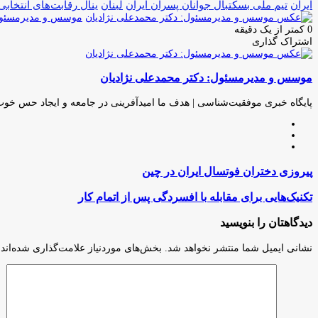
ایران
تیم ملی بسکتبال جوانان پسران ایران
لبنان
ینال رقابت‌های انتخابی کا
موسس و مدیرمسئول:
0
کمتر از یک دقیقه
اشتراک گذاری
چاپ
فیس
توئیتر
واتس
تلگرام
لینکدین
اشتراک
(X)
آپ
بوک
گذاری
موسس و مدیرمسئول: دکتر محمدعلی نژادیان
از
طریق
ایمیل
پایگاه خبری موفقیت‌شناسی | هدف ما امیدآفرینی در جامعه و ایجاد حس خو
وبسایت
لینکدین
اینستاگرام
پیروزی
پیروزی دختران فوتسال ایران در چین
دختران
فوتسال
تکنیک‌هایی
تکنیک‌هایی برای مقابله با افسردگی پس از اتمام کار
ایران
برای
در
مقابله
دیدگاهتان را بنویسید
چین
با
افسردگی
نشانی ایمیل شما منتشر نخواهد شد.
بخش‌های موردنیاز علامت‌گذاری شده‌اند
پس
از
اتمام
کار