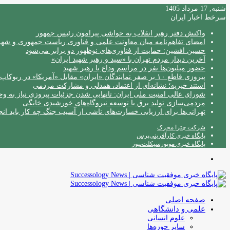
شنبه, 17 مرداد 1405
سرخط اخبار ایران
واکنش دفتر رهبر انقلاب به حواشی پیرامون رئیس جمهور
امضای تفاهم‌نامه میان معاونت علمی و فناوری ریاست جمهوری و شهردا
حسین افشین: حمایت از فناوری‌های نوظهور دو برابر می‌شود
آخرین دیدار مردم تهران با «سید و رهبر شهید ایران»
حضور میلیون‌ها نفر در مراسم وداع با رهبر شهید
پیروزی قاطع ۱۰ بر صفر نمایندگان «ایران» مقابل «آمریکا» در ربوکاپ ۲۰۲۶
استند خیریه؛ نشانه‌ای از اعتماد، همدلی و مشارکت مردمی
شورای عالی امنیت ملی ایران: تانهایی شدن جزئیات پیروزی نیاز به و
مردمی‌سازی تولید برق با توسعه نیروگاه‌های خورشیدی خانگی
تهرانی‌ها برای ارزیابی خسارت‌های ناشی از آسیب جنگ چه کار باید انج
شرکت چترا محرک
پایگاه خبری کارآفرینی‌پرس
پایگاه خبری موتورسیکلت‌نیوز
منو
صفحه اصلی
علمی و دانشگاهی
علوم انسانی
سایر حوزه‌ها