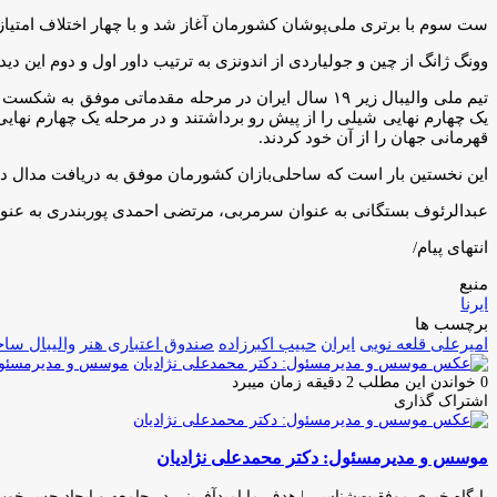
ست سوم با برتری ملی‌پوشان کشورمان آغاز شد و با چهار اختلاف امتیاز بازی به نفع ایران پیش رفت و برتری در پ
وونگ ژانگ از چین و جولیاردی از اندونزی به ترتیب داور اول و دوم این دیدا
تیم ملی والیبال زیر ۱۹ سال ایران در مرحله مقدماتی
قهرمانی جهان را از آن خود کردند.
این نخستین بار است که ساحلی‌بازان کشورمان موفق به دریافت مدال در 
عبدالرئوف بستگانی به عنوان سرمربی، مرتضی احمدی پوربندری به عنوان مربی و آنالیزور
انتهای پیام/
منبع
ایرنا
برچسب ها
امیرعلی قلعه نویی
ایران
حبیب اکبرزاده
صندوق اعتباری هنر
والیبال سا
موسس و مدیرمسئول:
0
خواندن این مطلب 2 دقیقه زمان میبرد
اشتراک گذاری
چاپ
فیس
توئیتر
واتس
تلگرام
لینکدین
اشتراک
(X)
آپ
بوک
گذاری
موسس و مدیرمسئول: دکتر محمدعلی نژادیان
از
طریق
ایمیل
پایگاه خبری موفقیت‌شناسی | هدف ما امیدآفرینی در جامعه و ایجاد حس خو