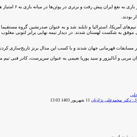
وئن‌ها در میانه بازی به ۶ امتیاز هم رسید تا در نهایت این ست ۱۵ بر ۶ به نفع ایران پایان یابد.
ر بودند.
 موفق به شکست تیم‌های آمریکا، استرالیا و تایلند شد و به عنوان صدرنشین گرو
مسابقات قهرمانی جهان شدند و با کسب این مدال برنز تاریخ‌سازی کردند
 و سید پوریا نعیمی به عنوان سرپرست، کادر فنی تیم ملی زیر ۱۹ سال ساحلی در رقابت‌ه
حلی
ارسال
 دکتر محمدعلی نژادیان
11 شهریور 1403 13:03
ایمیل
ب و مثبت است.