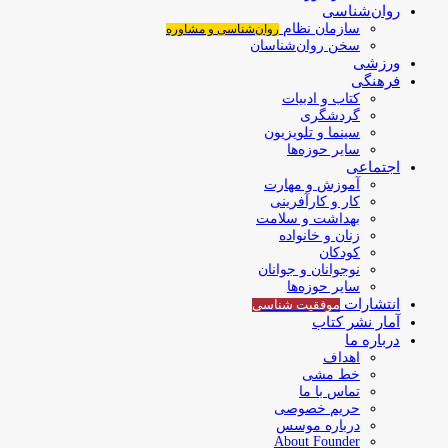
روان‌شناسی
سازمان نظام
روان‌شناسی و مشاوره
سخن روان‌شناسان
ورزشی
فرهنگی
کتاب و ادبیات
گردشگری
سینما و تلویزیون
سایر حوزه‌ها
اجتماعی
آموزش و مهارت
کار و کارآفرینی
بهداشت و سلامت
زنان و خانواده
کودکان
نوجوانان و جوانان
سایر حوزه‌ها
انتشارات
موفقیت‌ شناسی
آمار نشر کتاب
درباره ما
اهداف
خط مشی
تماس با ما
حریم خصوصی
درباره موسس
About Founder