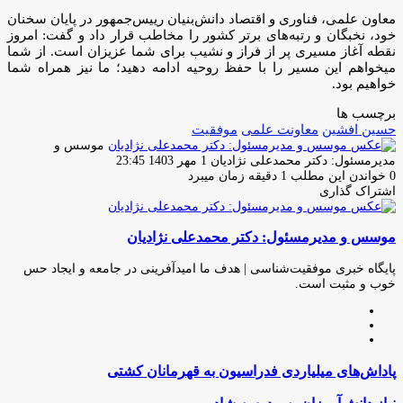
معاون علمی، فناوری و اقتصاد دانش‌بنیان رییس‌جمهور در پایان سخنان
خود، نخبگان و رتبه‌های برتر کشور را مخاطب قرار داد و گفت: امروز
نقطه آغاز مسیری پر از فراز و نشیب برای شما عزیزان است. از شما
میخواهم این مسیر را با حفظ روحیه ادامه دهید؛ ما نیز همراه شما
خواهیم بود.
برچسب ها
حسین افشین
معاونت علمی
موفقیت
موسس و
ارسال
مدیرمسئول: دکتر محمدعلی نژادیان
1 مهر 1403 23:45
ایمیل
0
خواندن این مطلب 1 دقیقه زمان میبرد
اشتراک گذاری
چاپ
فیس
توئیتر
واتس
تلگرام
لینکدین
اشتراک
(X)
آپ
بوک
گذاری
موسس و مدیرمسئول: دکتر محمدعلی نژادیان
از
طریق
ایمیل
پایگاه خبری موفقیت‌شناسی | هدف ما امیدآفرینی در جامعه و ایجاد حس
خوب و مثبت است.
وبسایت
لینکدین
اینستاگرام
پاداش‌های
پاداش‌های میلیاردی فدراسیون به قهرمانان کشتی
میلیاردی
فدراسیون
نیاز