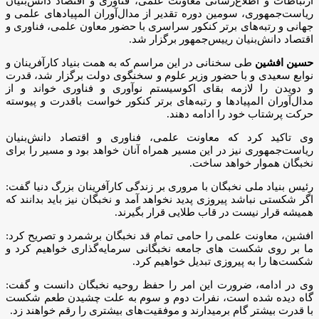
ارتباطات و اطلاع‌رسانی معاونت علمی، فناوری و اقتصاد دانش‌بنیان
ریاست‌جمهوری، سومین دوره تقدیر از مدال‌آوران المپیادهای علمی و
جهانی و رتبه‌های برتر کنکور سراسری با حضور معاون علمی، فناوری و
اقتصاد دانش‌بنیان رییس‌جمهور برگزار شد.
حسین افشین
طی سخنانی در این مراسم که به همت بنیاد کارآفرینان و
نوابع سعیدی و با حضور وزیر علوم و سخنگوی دولت برگزار شد، قدرت
و دویدن را لازمه بقای اکوسیستم نوآوری و فناوری خواند و از
مدال‌آوران المپیادها و رتبه‌های برتر کنکور خواست با‌قدرت و پیوسته
حرکت پرشتاب خود را ادامه دهند.
وی تاکید کرد که معاونت علمی، فناوری و اقتصاد دانش‌بنیان
ریاست‌جمهوری نیز در این مسیر همراه آنان خواهد بود و مسیر را برای
نخبگان هموار خواهد ساخت.
رئیس بنیاد ملی نخبگان با مروری بر زندگی کارآفرینان بزرگ دنیا گفت:
اگر شکستی نباشد پیروزی پدید نخواهد آمد و نخبگان نیز باید بدانند که
همیشه قرار نیست در قاب طلایی قرار بگیرند.
افشین، معاونت علمی را حامی تمام قد نخبگان برشمرد و تصریح کرد:
ما بر روی شکست های جامعه نخبگانی سرمایه‌گذاری خواهیم کرد و
شکست‌ها را به پیروزی تبدیل خواهیم کرد.
وی در ادامه، ضرورت این امر را حفظ روحیه نخبگان دانست و گفت:
گاه دیده شده است، نفرات دوم و سوم به علت چشیدن طعم شکست
با قدرت بیشتر گام برمیدارند و موفقیت‌های بیشتری را رقم خواهند زد.