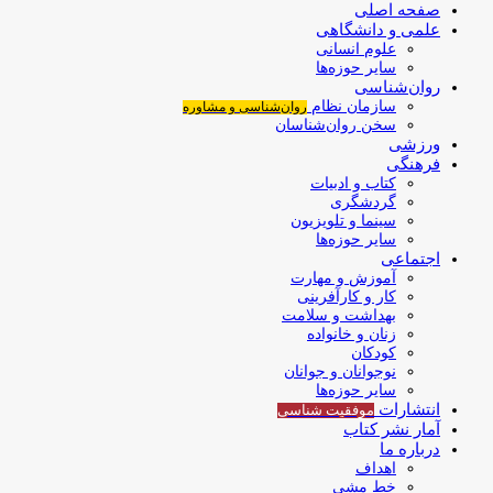
صفحه اصلی
علمی و دانشگاهی
علوم انسانی
سایر حوزه‌ها
روان‌شناسی
سازمان نظام
روان‌شناسی و مشاوره
سخن روان‌شناسان
ورزشی
فرهنگی
کتاب و ادبیات
گردشگری
سینما و تلویزیون
سایر حوزه‌ها
اجتماعی
آموزش و مهارت
کار و کارآفرینی
بهداشت و سلامت
زنان و خانواده
کودکان
نوجوانان و جوانان
سایر حوزه‌ها
انتشارات
موفقیت‌ شناسی
آمار نشر کتاب
درباره ما
اهداف
خط مشی