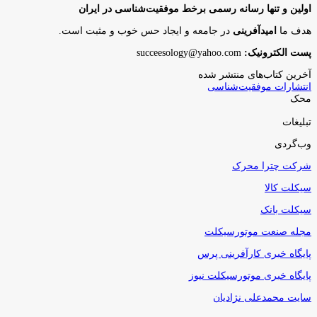
اولین و تنها رسانه رسمی برخط موفقیت‌شناسی در ایران
هدف ما
امیدآفرینی
در جامعه و ایجاد حس خوب و مثبت است.
پست الکترونیک:
succeesology@yahoo.com
آخرین کتاب‌های منتشر شده
انتشارات موفقیت‌شناسی
محک
تبلیغات
وب‌گردی
شرکت چترا محرک
سیکلت کالا
سیکلت بانک
مجله صنعت موتورسیکلت
پایگاه خبری کارآفرینی پرس
پایگاه خبری موتورسیکلت نیوز
سایت محمدعلی نژادیان