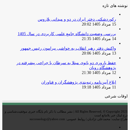
نوشته های تازه
رکوردشکنی دختر ایران در دو و میدانی بلاروس
15 مرداد 1405 20:02
بررسی وضعیت دانشگاه جامع علمی کاربردی در سال 1405
14 مرداد 1405 21:35
واکنش دفتر رهبر انقلاب به حواشی پیرامون رئیس جمهور
13 مرداد 1405 20:06
حفظ باروری دو بانوی مبتلا به سرطان با جراحی پیشرفته در
پژوهشگاه رویان
12 مرداد 1405 21:30
ابلاغ آیین‌نامه رتبه‌بندی پژوهشگران و فناوران
11 مرداد 1405 19:18
اوقات شرعی
All Rights Reserved, © Copyright 2021 | نشر مطالب با ذکر نام پایگاه خبری موفقیت‌شناسی و
درج لینک خبر بلامانع است
طراح سایت: محمدعلی نژادیان | روابط عمومی: successology@yahoo.com
اینستاگرام