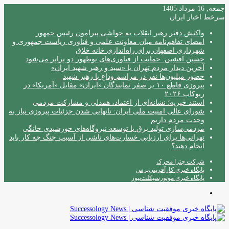
جمعه, 16 مرداد 1405
سرخط اخبار ایران
واکنش دفتر رهبر انقلاب به حواشی پیرامون رئیس جمهور
امضای تفاهم‌نامه میان معاونت علمی و فناوری ریاست جمهوری و
شهرداری اصفهان برای راه‌اندازی خانه خلاق
حسین افشین: حمایت از فناوری‌های نوظهور دو برابر می‌شود
آخرین دیدار مردم تهران با «سید و رهبر شهید ایران»
حضور میلیون‌ها نفر در مراسم وداع با رهبر شهید
پیروزی قاطع ۱۰ بر صفر نمایندگان «ایران» مقابل «آمریکا» در
ربوکاپ ۲۰۲۶
استند خیریه؛ نشانه‌ای از اعتماد، همدلی و مشارکت مردمی
شورای عالی امنیت ملی ایران: تانهایی شدن جزئیات پیروزی نیاز به
وحدت مردم داریم
مردمی‌سازی تولید برق با توسعه نیروگاه‌های خورشیدی خانگی
تهرانی‌ها برای ارزیابی خسارت‌های ناشی از آسیب جنگ چه کار باید
انجام دهند؟
شرکت چترا محرک
پایگاه خبری کارآفرینی‌پرس
پایگاه خبری موتورسیکلت‌نیوز
منو