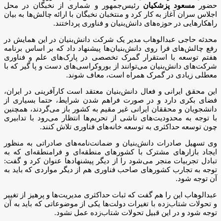
حضور
مسعود پزشکیان
رئیس‌جمهور و شماری از نخبگان در محل
اجلاس سران آغاز به کار کرد و منتخبان نخبگان با ارائه چالش‌ها به بیان
راهکارهایی در حوزه‌های دانش‌بنیان و فناوری پرداختند.
محدثه حاجی عبدالوهاب مدیر یک شرکت دانش‌بنیان در این همایش در
رفع چالش‌های فرا روی دانش‌بنیان‌ها پیشنهاد داد که بر اساس برنامه
هفتم توسعه با استقرار گمرک تخصصی در پارک‌های علم و فناوری
شرکت‌های دانش‌بنیان می‌توانند از بوروکراسی‌های دست و پا گیر که با
معطلی زیادی در گمرک همراه است، معاف شوند.
این محقق ایرانی و فعال دانش‌بنیان معتقد است کارآفرینی در ایران،
فضای بکری دارد و در صورت فراهم شدن شرایط، حتما بسیاری از
دانشجویان و محققان ایرانی غیر مقیم به کشور باز می‌گردند، همچنین
با توجه به محدودیت‌های ناشی از تحریم‌ها انتظار می‌رود با تدابیری
چون توسعه حداکثری به توسعه خانه‌های فناوری تلاش کنند.
وی تسهیل صادرات دانش‌بنیان و ضمانت‌نامه‌های صادراتی به منظور
ایجاد بازارهای مشترک با کشورهای منطقه‌ای و فرامنطقه‌ای که به
تبادل تجربیات منجر می‌شود را از دیگر پیشنهادها عنوان کرد و گفت:
توجه به تجارب کشورهای صاحب فناوری هم از دیگر مواردی که باید به
آن توجه شود.
عبدالوهاب این را هم گفت که ثبات حداکثری مدیریت‌ها و پرهیز از تغییر
و تحولات شتاب‌زده با تغیرات دولت‌ها یکی از موضوعاتی که باید به آن
توجه شود و در این قبیل تحولات شتاب‌زده عمل نشود.