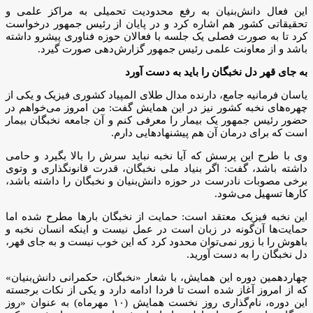
این فعال دانش‌بنیان به رفع محدودیت تحمیلی به مراکز علمی و
تحقیقاتی کشور هم اشاره کرد و در پایان از رئیس جمهور درخواست
کرد تا به صورت فصلی یک جلسه با فعالان حوزه فناوری پیشرو داشته
باشد و از معاونت علمی رئیس جمهور گزارش‌دهی صورت گیرد.
به جای قهر دل نخبگان را باید به دست آورد
یاسان فرمانیه جامع، دارنده مدال طلای المپیاد کشوری فیزیک و یکی از
چهره‌های نخبه کشور نیز در این همایش گفت: من امروز می‌خواهم در
حضور رئیس جمهور یک بیمار را معرفی کنم و آن جامعه نخبگان بیمار
است که برای درمان آن هم پیشنهادهایی دارم.
وی با طرح این پرسش که آیا نخبه نباید سرش را بالا بگیرد و حامی
داشته باشد، گفت: اگر بنیاد ملی نخبگان، قدرت قانونگذاری و وتوی
برخی مصوبات نادرست در حوزه دانش‌بنیان و نخبگان را داشته باشد،
کارها تسهیل می‌شود.
این نخبه فیزیک معتقد است: حمایت از نخبگان بارها مطرح شده اما
حمایت‌ها آن‌گونه در زبان است در عمل نیست و اینکه انسان نخبه و
باهوش را با زور نمی‌توان محدود کرد که این خوب نیست و به جای قهر،
دل نخبگان را به دست آورید.
چهاردهمین دوره این همایش، با شعار «نخبگان، حکمرانی دانش‌بنیان»
که از امروز آغاز شده است تا فردا ادامه دارد و یکی از نکات برجسته
این دوره، نام‌گذاری روز نخست همایش (۱۰ مهرماه) به عنوان «روز