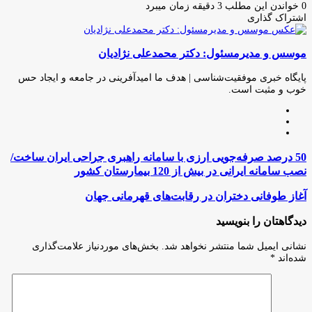
ایمیل
0
خواندن این مطلب 3 دقیقه زمان میبرد
اشتراک گذاری
چاپ
فیس
توئیتر
واتس
تلگرام
لینکدین
اشتراک
(X)
آپ
بوک
گذاری
موسس و مدیرمسئول: دکتر محمدعلی نژادیان
از
طریق
ایمیل
پایگاه خبری موفقیت‌شناسی | هدف ما امیدآفرینی در جامعه و ایجاد حس
خوب و مثبت است.
وبسایت
لینکدین
اینستاگرام
50
50 درصد صرفه‌جویی ارزی با سامانه راهبری جراحی ایران ساخت/
درصد
نصب سامانه ایرانی در بیش از 120 بیمارستان کشور
صرفه‌جویی
ارزی
آغاز
آغاز طوفانی دختران در رقابت‌های قهرمانی جهان
با
طوفانی
سامانه
دختران
دیدگاهتان را بنویسید
راهبری
در
جراحی
رقابت‌های
نشانی ایمیل شما منتشر نخواهد شد.
بخش‌های موردنیاز علامت‌گذاری
ایران
قهرمانی
شده‌اند
*
ساخت/
جهان
نصب
سامانه
ایرانی
در