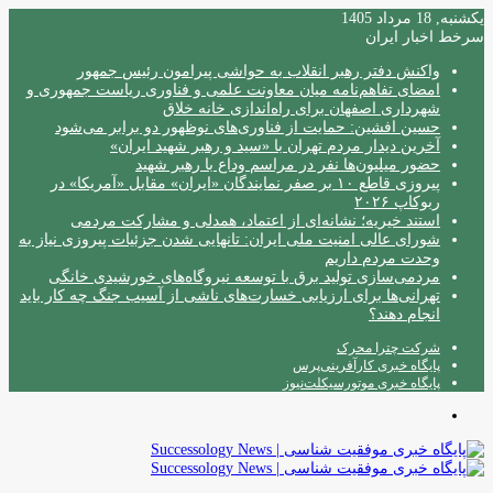
یکشنبه, 18 مرداد 1405
سرخط اخبار ایران
واکنش دفتر رهبر انقلاب به حواشی پیرامون رئیس جمهور
امضای تفاهم‌نامه میان معاونت علمی و فناوری ریاست جمهوری و
شهرداری اصفهان برای راه‌اندازی خانه خلاق
حسین افشین: حمایت از فناوری‌های نوظهور دو برابر می‌شود
آخرین دیدار مردم تهران با «سید و رهبر شهید ایران»
حضور میلیون‌ها نفر در مراسم وداع با رهبر شهید
پیروزی قاطع ۱۰ بر صفر نمایندگان «ایران» مقابل «آمریکا» در
ربوکاپ ۲۰۲۶
استند خیریه؛ نشانه‌ای از اعتماد، همدلی و مشارکت مردمی
شورای عالی امنیت ملی ایران: تانهایی شدن جزئیات پیروزی نیاز به
وحدت مردم داریم
مردمی‌سازی تولید برق با توسعه نیروگاه‌های خورشیدی خانگی
تهرانی‌ها برای ارزیابی خسارت‌های ناشی از آسیب جنگ چه کار باید
انجام دهند؟
شرکت چترا محرک
پایگاه خبری کارآفرینی‌پرس
پایگاه خبری موتورسیکلت‌نیوز
منو