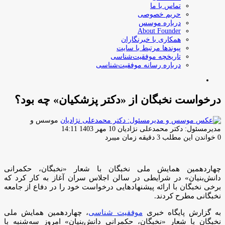
تماس با ما
حریم خصوصی
درباره موسس
About Founder
همکاری با خبرنگاران
پیوندها مرتبط با سایت
تاریخچه موفقیت‌شناسی
درباره رسانه موفقیت‌شناسی
جستجو
برای
درخواست نخبگان از «دکتر پزشکیان» چه بود؟
موسس و
ارسال
مدیرمسئول: دکتر محمدعلی نژادیان
10 مهر 1403 14:11
ایمیل
0
خواندن این مطلب 3 دقیقه زمان میبرد
چهاردهمین همایش ملی نخبگان با شعار «نخبگان، حکمرانی
دانش‌بنیان» در شرایطی در سالن اجلاس سران آغاز به کار کرد که
برخی نخبگان با ارائه پیشنهادهایی درخواست خود را در دفاع از جامعه
نخبگانی مطرح کردند.
به گزارش پایگاه خبری
موفقیت شناسی
، چهاردهمین همایش ملی
نخبگان با شعار «نخبگان، حکمرانی دانش‌بنیان» امروز سه‌شنبه با