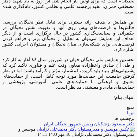
نخبگان» است که برای اولین بار انجام شد. این روز به یاد شهید دکتر
مصطفی چمران، نخبه برجسته علمی و نظامی کشور، نام‌گذاری شده
است.
این همایش با هدف ارائه بستری برای تبادل نظر نخبگان، بررسی
چالش‌ها و فرصت‌های پیش روی آنها و تقویت نقش نخبگان در
حکمرانی و سیاست‌گذاری کشور در حال برگزاری است و از دیگر
اهداف این همایش می‌توان به تجلیل از نخبگان برتر و فراهم کردن
فرصت‌هایی برای شبکه‌سازی میان نخبگان و مسئولان اجرایی کشور
اشاره کرد.
نخستین همایش ملی نخبگان جوان در شهریور سال ۸۶ آغاز به کار کرد
و طی آن صادق واعظ‌زاده معاون وقت علم و فناوری تاکید کرد که
پشتیبانی‌های بنیاد باید گزیده، کم‌شمار، مؤثر و کارآمد باشد؛ اما در نظر
گرفتن جامعیت این حمایت‌ها مورد توجه کامل است، از حمایت‌های
معنوی و فرهنگی تا حمایت‌های علمی، آموزشی، پژوهشی و
حمایت‌های مادی و معیشتی مد نظر است.
انتهای پیام/
منبع
ایرنا
برچسب ها
دکتر مسعود پزشکیان
رییس جمهور
نخبگان ایران
موسس و
ارسال
مدیرمسئول: دکتر محمدعلی نژادیان
10 مهر 1403 14:11