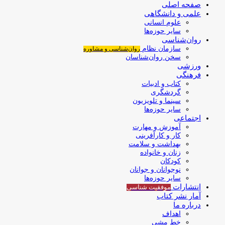
صفحه اصلی
علمی و دانشگاهی
علوم انسانی
سایر حوزه‌ها
روان‌شناسی
سازمان نظام
روان‌شناسی و مشاوره
سخن روان‌شناسان
ورزشی
فرهنگی
کتاب و ادبیات
گردشگری
سینما و تلویزیون
سایر حوزه‌ها
اجتماعی
آموزش و مهارت
کار و کارآفرینی
بهداشت و سلامت
زنان و خانواده
کودکان
نوجوانان و جوانان
سایر حوزه‌ها
انتشارات
موفقیت‌ شناسی
آمار نشر کتاب
درباره ما
اهداف
خط مشی