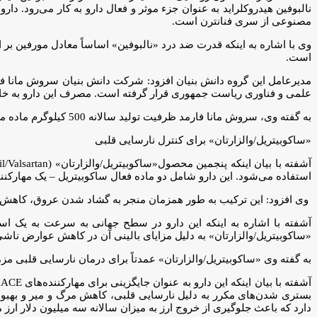
مصنوعی از سری فنانترن است.
وی با اشاره به اینکه قدرت ضد درد «نالبوفین» اساساً معادل مورفین
است.
علمی و فناوری ریاست جمهوری قرار گرفته است. مصرف این دارو به خا
به گفته وی، سروش مانا فارمد ظرفیت تولید سالانه 500 کیلوگرم ماده ماده اولیه موثر دارویی «نالبوفین هیدروکلراید» را داراست که باعث ارزآوری سالانه بیش از یک و نیم میلیون دلاری برای کشور می‌شود.
«ساکوبیتریل/والزارتان» برای کنترل نارسایی قلبی
استفاده می‌شود. این دارو شامل دو ماده فعال ساکوبیتریل – یک مهارکننده آنزی
وی افزود: این ترکیب به طور همزمان منجر به گشاد شدن عروق، کاهش 
آشفته با اشاره به اینکه این دارو در سطح جهانی به سرعت به یک 
«ساکوبیتریل/والزارتان» به دلیل مزایای بالینی آن در کاهش عوارض ناش
به گفته وی «ساکوبیتریل/والزارتان» عمدتاً برای درمان نارسایی قلبی 
آ
بستری شدن‌های مکرر به دلیل نارسایی قلبی، کاهش مرگ و میر و بهبود ع
دارد که باعث جلوگیری از خروج ارز به میزان سالانه سه میلیون دلار ارز 