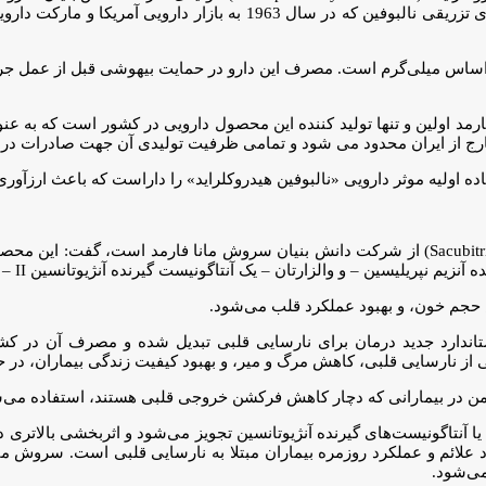
نالبوفین هیدروکلراید به عنوان جزء موثر و فعال دارو به کار می‌رود. دا
 بر اساس میلی‌گرم است. مصرف این دارو در حمایت بیهوشی قبل از عمل ج
رج از ایران محدود می شود و تمامی ظرفیت تولیدی آن جهت صادرات در
آشفته با بیان اینکه پنجمین محصول«ساکوبیتریل/والزارتان» (Sacubitril/Valsartan) از شرکت دانش ب
م نپریلیسین – و والزارتان – یک آنتاگونیست گیرنده آنژیوتانسین II – است.
حجم خون، و بهبود عملکرد قلب می‌شود.
استاندارد جدید درمان برای نارسایی قلبی تبدیل شده و مصرف آن در 
ی از نارسایی قلبی، کاهش مرگ و میر، و بهبود کیفیت زندگی بیماران، د
مزمن در بیمارانی که دچار کاهش فرکشن خروجی قلبی هستند، استفاده می‌
شفته با بیان اینکه این دارو به عنوان جایگزینی برای مهارکننده‌های ACE یا آنتاگونیست‌های گیرنده آنژیو
لائم و عملکرد روزمره بیماران مبتلا به نارسایی قلبی است. سروش مانا ف
می‌شود.