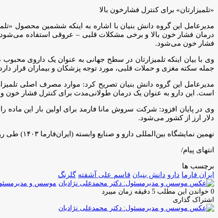
«تلمیزارتان» برای کنترل فشارخون بالا
فشار خون می‌شود.
وی با بیان اینکه تلمیزارتان در سطح جهانی به عنوان یک داروی محبوب 
جمله سکته مغزی و حملات قلبی، مورد توجه پزشکان و بیماران قرار دارد.
مدیرعامل این گروه دانش بنیان تصریح کرد: موارد مصرف اصلی تلمیزارت
است. این دارو به عنوان یک درمان طولانی‌مدت برای کنترل فشار خون و 
دلار ارز از کشور می‌شود.
نهمین نمایشگاه بین‌المللی دارو و صنایع وابسته (ایران‌فارما ۱۴۰۳) طی روزهای 11 تا 13 مهر 1403 در مصلی امام خمینی(ره) در حال برگزاری است.
انتهای پیام/
برچسب ها
ایران فارما
دارو
دانش بنیان
قاسم علی آشفته
گلرنگ
موسس و مدیرمسئول:
0
خواندن این مطلب 5 دقیقه زمان میبرد
اشتراک گذاری
چاپ
فیس
توئیتر
واتس
تلگرام
لینکدین
اشتراک
(X)
آپ
بوک
گذاری