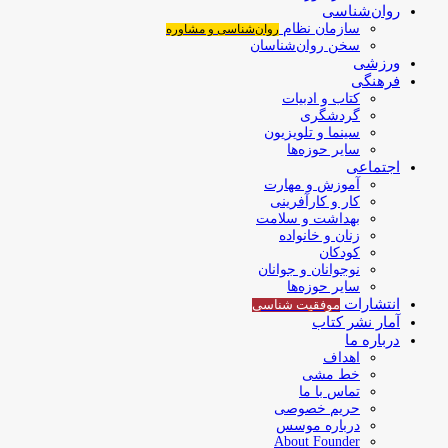
روان‌شناسی
سازمان نظام
روان‌شناسی و مشاوره
سخن روان‌شناسان
ورزشی
فرهنگی
کتاب و ادبیات
گردشگری
سینما و تلویزیون
سایر حوزه‌ها
اجتماعی
آموزش و مهارت
کار و کارآفرینی
بهداشت و سلامت
زنان و خانواده
کودکان
نوجوانان و جوانان
سایر حوزه‌ها
انتشارات
موفقیت‌ شناسی
آمار نشر کتاب
درباره ما
اهداف
خط مشی
تماس با ما
حریم خصوصی
درباره موسس
About Founder