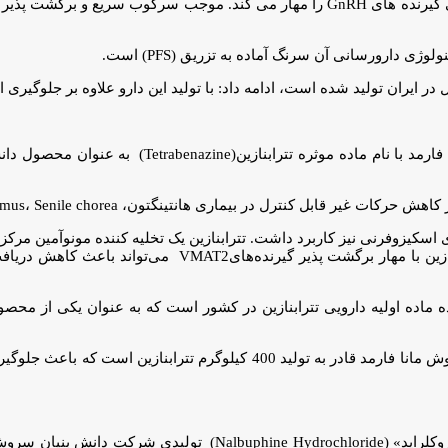
ی دارورسانی آن سرنگ آماده به تزریق (PFS) است.
 در ایران تولید شده است، ادامه داد: با تولید این دارو علاوه بر جلوگیر
آشفته با بیان اینکه سومین محصول از شرکت دانش بن
تون، Hemiballismus، Senile chorea، سندرم Tourette و Tardive dyskinesia کاربرد دارد.
اری اسکیزوفرنی نیز کاربرد داشت. تترابنازین یک تخلیه کننده‌ مونوآمین م
، سروتونین و نوراپی نفرین اثرات درمانی خود را اعمال می‌ک
ده ماده اولیه دارویی تترابنازین در کشور است که به عنوان یکی از مح
مدیرعامل این گروه دانش بنیان خاطرنشان کرد: شرکت دانش بنیان سروش مانا فارم
آشفته درباره محصول رونمایی شده دیگر که ماده موثره «نالبوفین هید