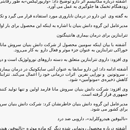
زودهنگام تخمک ها جلوگیری به عمل می آورد.
به گفته وی این دارو در درمان ناباروری مورد استفاده قرار می گیرد و تکنولوژ
مدیرعامل این گروه دانش بنیان با اشاره به اینکه این محصول برای بار اول
تترابنازین برای درمان بیماری هانتینگتون
خوراکی تترابنازین به عنوان جزء موثر و فعال دارو به کار می‌رود.
وی افزود: داروی تترابنازین متعلق به دسته داروهای نورولوژیک است و در کاهش حرکات غیر قابل کنترل در بیماری هانتینگ
آشفته ادامه داد: این دارو سابقا به عنوان آنتی سایکوتیک در درمان بیم
کاهش ذخیره‌ی «مونوآمین» شود.
وی افزود: شرکت دانش بنیان سروش مانا فارمد اولین و تنها تولید کنن
جمهوری قرار گرفته است.
برای کشور می شود.
«نالبوفین هیدروکلراید»، دارویی ضد درد