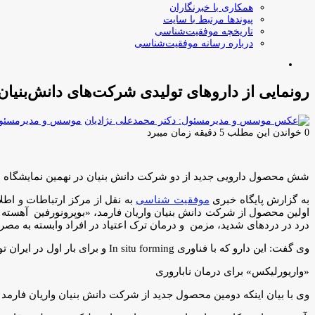
همکاری با خبرنگاران
پیوندها مرتبط با سایت
تاریخچه موفقیت‌شناسی
درباره رسانه موفقیت‌شناسی
جستجو
برای
رونمایی از داروهای تولیدی شرکت‌های دانش‌بنیان 
موسس و مدیرمسئول:
0
خواندن این مطلب 5 دقیقه زمان میبرد
شش محصول دارویی جدید از دو شرکت دانش بنیان در نهمین نمایشگاه بین‌المللی دارو و صنایع وابسته 
به گزارش پایگاه خبری
موفقیت شناسی
به نقل از مرکز ارتباطات و اط
درد در دردهای شدید، مزمن و درمان ترک اعتیاد در افراد وابسته به مصرف
وی گفت: این دارو که با فناوری In situ forming و برای بار اول در ایران تولید شده است به صورت زیرجلدی SC و هر چهار هفته یک بار مصرف می‌شود.
«واریورلیکس» برای درمان ناباروری
وی با بیان اینکه دومین محصول جدید از شرکت دانش بنیان واریان فارمد «واریورلیکس»250 میلی گرم است، گفت: نام ژنریک این دارو «واریورلیکس» و دسته دار