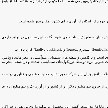
آشفته درباره مکانیسم اثر دارو توضیح داد: «واریورلیکس»به طور رقابتی گیرنده های GnRH را مهار می کند. موجب سرکوب سریع و برگشت پذیر ترشح گنادوتروپین می شود. با جلوگیری از ترشح زود هنگام LH از بلوغ
ی از خروج ارز امکان ارز آوری برای کشور امکان پذیر شده است.
یان سروش مانا فارمد با نام ماده موثره تترابنازین(Tetrabenazine) به عنوان محصول دانش بنیان سطح یک شناخته می شود، گفت: این محصول در تولید داروی
رکزی است و با کاهش واسطه های شیمیایی منوآمینی در مغز مانند دوپامین
ند. تترابنازین با مهار برگشت پذیر گیرنده‌هایVMAT2 می‌تواند باعث کاهش دریافت «مونوآمین» توسط «وزیکول‌های سیناپسی شده» و در نتیجه منجر به
صولات دانش بنیان این شرکت مورد تائید معاونت علمی و فناوری ریاست
د قادر به تولید 400 کیلوگرم تترابنازین است که باعث جلوگیری از خروج نیم میلیون دلار ارز از کشور و ارزآوری یک و نیم میلون دلاری
روکلراید» (Nalbuphine Hydrochloride) تولیدی شرکت دانش بنیان سروش مانا فارمد است، گفت: این محصول در تولید داروی تزریقی و خوراکی