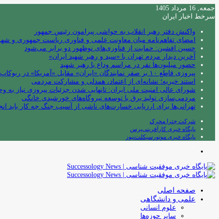
جمعه, 16 مرداد 1405
سرخط اخبار ایران
واکنش دفتر رهبر انقلاب به حواشی پیرامون رئیس جمهور
امضای تفاهم‌نامه میان معاونت علمی و فناوری ریاست جمهوری و شهردا
حسین افشین: حمایت از فناوری‌های نوظهور دو برابر می‌شود
آخرین دیدار مردم تهران با «سید و رهبر شهید ایران»
حضور میلیون‌ها نفر در مراسم وداع با رهبر شهید
پیروزی قاطع ۱۰ بر صفر نمایندگان «ایران» مقابل «آمریکا» در ربوکاپ ۲۰۲۶
استند خیریه؛ نشانه‌ای از اعتماد، همدلی و مشارکت مردمی
شورای عالی امنیت ملی ایران: تانهایی شدن جزئیات پیروزی نیاز به و
مردمی‌سازی تولید برق با توسعه نیروگاه‌های خورشیدی خانگی
تهرانی‌ها برای ارزیابی خسارت‌های ناشی از آسیب جنگ چه کار باید انج
شرکت چترا محرک
پایگاه خبری کارآفرینی‌پرس
پایگاه خبری موتورسیکلت‌نیوز
منو
صفحه اصلی
علمی و دانشگاهی
علوم انسانی
سایر حوزه‌ها