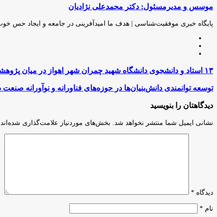
موسس و مدیرمسئول: دکتر محمدعلی نژادیان
از
طریق
ایمیل
پایگاه خبری موفقیت‌شناسی | هدف ما امیدآفرینی در جامعه و ایجاد حس خو
وبسایت
لینکدین
اینستاگرام
۱۳
۱۳ استاد و دانشجوی دانشگاه شهید چمران شهر اهواز در میان پژوهشگران پر استناد جهان
استاد
و
توسعه
توسعه توانمندی‌ دانش‌بنیان‌ها در حوزه‌های فناورانه و نوآورانه صنعت د
دانشجوی
توانمندی‌
دانشگاه
دانش‌بنیان‌ها
دیدگاهتان را بنویسید
شهید
در
چمران
حوزه‌های
نشانی ایمیل شما منتشر نخواهد شد.
بخش‌های موردنیاز علامت‌گذاری شده‌اند
شهر
فناورانه
اهواز
و
در
نوآورانه
میان
صنعت
پژوهشگران
دارو
پر
استناد
جهان
دیدگاه
*
نام
*