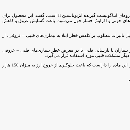
مدیرعامل این گروه دانش بنیان با اشاره به اینکه ششمین محصول «تلمیزارتان» (Telmisartan) از شرکت دانش‌بنیان سروش مانا فارمد یکی از داروهای آنتاگونیست گیرنده آنژیوتانسین II است، گفت: این محصول برای
ستفاده می‌شود. این دارو با مهار عملکرد هورمون آنژیوتانسین II، که باعث تنگ شدن رگ‌های خونی و افزایش فشار خون می‌شود، باعث گشایش عروق و کاهش
ل تاثیرات مطلوب بر کاهش خطر ابتلا به بیماری‌های قلبی – عروقی، از
 بیماران با نارسایی قلبی یا در معرض خطر بیماری‌های قلبی – عروقی
یگر مشکلات قلبی مورد استفاده قرار می‌گیرد.
وی در پایان افزود: شرکت سروش مانا فارمد برای اولین بار این ماده را در ایران به تولید رسانده است و ظرفیت تولید سالانه دو هزار کیلوگرم از این ماده را داراست که باعث جلوگیری از خروج ارز به میزان 150 هزار