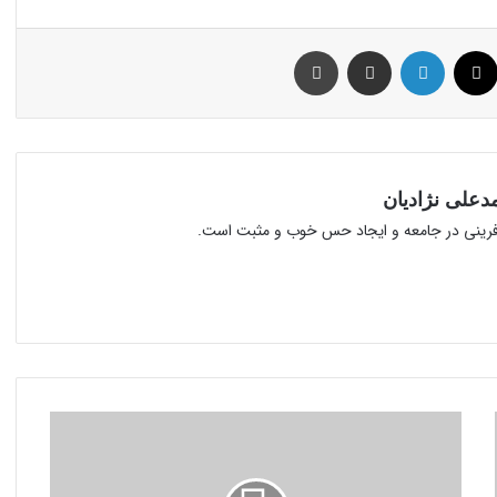
بوک
توئیتر (X)
لینکدین
اشتراک گذاری از طریق ایمیل
چاپ
علی نژادیان
آفرینی در جامعه و ایجاد حس خوب و مثبت است.
از
۳
دامپزشک
برجسته