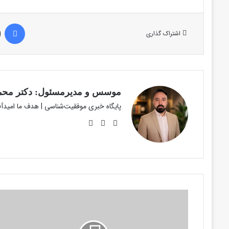
فیس 
اشتراک گذاری
موسس و مدیرمسئول: دکتر محمد
پایگاه خبری موفقیت‌شناسی | هدف ما امید
وبسایت
لینکدین
اینستاگرام
صعود
مقتدرانه
دختر
کاراته‌کار