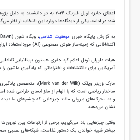
اعطای جایزه نوبل فیزیک ۲۰۲۴ به دو 
شد؛ در ادامه، یکی از دیدگاه‌ها درباره این انتخاب از نظر می‌گذ
به گزارش پایگاه خبری
موفقیت شناسی
، وبگاه
داون
(
اکتشافاتی که زمینه‌ساز هوش مصنوعی (AI) مورداستفاده ابزارهای بسیار محبوبی مانند چت‌جی‌پی‌تی شد، اعطا شد.
هیات داوران نوبل اعلام کرد جفری هینتون بریتانیایی‌کاناد
آمریکایی برای «اکتشافات و اختراعاتی که یادگیری ماشین را 
مارک وَن‌دِر ویلک (er Wilk
ساختار ریاضی است که با الهام از مغز انسان طراحی شده است
و به محرک‌های بیرونی مانند چیزهایی که چشم‌های ما دیده ی
نشان می‌دهند.
وقتی چیزهایی یاد می‌گیریم، برخی از ارتباطات بین نورون‌ه
بیشتر شبیه خواندن یک دستور غذاست، شبکه‌های عصبی مصنوعی ت