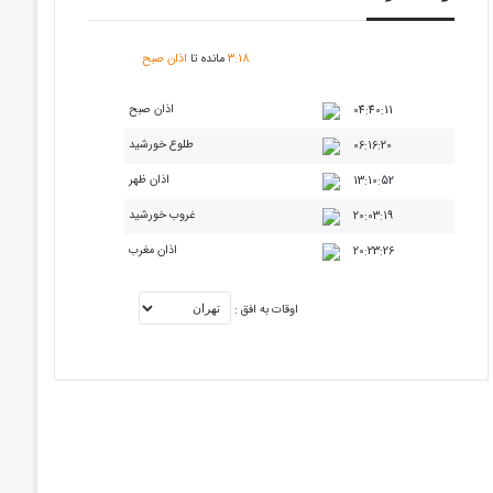
18
:
3
مانده تا
اذان صبح
اذان صبح
04:40:11
طلوع خورشید
06:16:20
اذان ظهر
13:10:52
غروب خورشید
20:03:19
اذان مغرب
20:23:26
اوقات به افق :