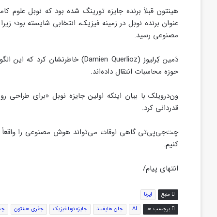
هینتون قبلاً برنده جایزه تورینگ شده بود که نوبل علوم ک
عنوان برنده نوبل در زمینه فیزیک، انتخابی شایسته بود؛ ز
مصنوعی رسید.
دَمین کِرلیوز (Damien Querlioz) خاطر
حوزه محاسبات انتقال داده‌اند.
ون‌درویلک با بیان اینکه اولین جایزه نوبل «برای طراحی
قدردانی کرد.
چت‌جی‌پی‌تی گاهی اوقات می‌تواند هوش مصنوعی را واقعاً خ
کنیم.
انتهای پیام/
منبع
ایرنا
برچسب ها
AI
جان هاپفیلد
جایزه نوبا فیزیک
جفری هینتون
چت