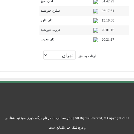
اذان صبح
04:42:29
طلوع خورشید
06:17:54
اذان ظهر
13:10:38
غروب خورشید
20:01:16
اذان مغرب
20:21:17
اوقات به افق :
All Rights Reserved, © Copyright 2021 | نشر مطالب با ذکر نام پایگاه خبری موفقیت‌شناسی
و درج لینک خبر بلامانع است