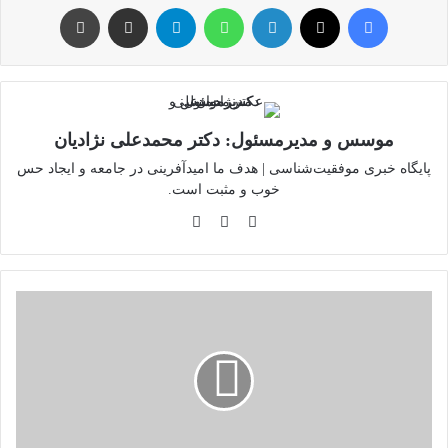
فیس بوک
توئیتر (X)
لینکدین
واتس آپ
تلگرام
اشتراک گذاری از طریق ایمیل
چاپ
موسس و مدیرمسئول: دکتر محمدعلی نژادیان
پایگاه خبری موفقیت‌شناسی | هدف ما امیدآفرینی در جامعه و ایجاد حس
خوب و مثبت است.
وبسایت
لینکدین
اینستاگرام
آیا
هوش
مصنوعی
باعث
بیکاری
خواهد
شد؟/
لزوم