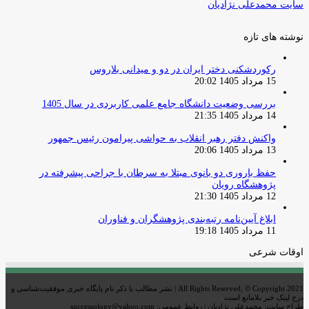
سایت محمدعلی نژادیان
نوشته های تازه
رکوردشکنی دختر ایران در دو و میدانی بلاروس
15 مرداد 1405 20:02
بررسی وضعیت دانشگاه جامع علمی کاربردی در سال 1405
14 مرداد 1405 21:35
واکنش دفتر رهبر انقلاب به حواشی پیرامون رئیس جمهور
13 مرداد 1405 20:06
حفظ باروری دو بانوی مبتلا به سرطان با جراحی پیشرفته در
پژوهشگاه رویان
12 مرداد 1405 21:30
ابلاغ آیین‌نامه رتبه‌بندی پژوهشگران و فناوران
11 مرداد 1405 19:18
اوقات شرعی
All Rights Reserved, © Copyright 2021 | نشر مطالب با ذکر نام پایگاه خبری موفقیت‌شناسی و
درج لینک خبر بلامانع است
طراح سایت: محمدعلی نژادیان | روابط عمومی: successology@yahoo.com