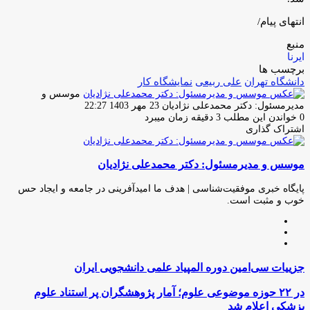
انتهای پیام/
منبع
ایرنا
برچسب ها
دانشگاه تهران
علی ربیعی
نمایشگاه کار
موسس و
ارسال
مدیرمسئول: دکتر محمدعلی نژادیان
23 مهر 1403 22:27
ایمیل
0
خواندن این مطلب 3 دقیقه زمان میبرد
اشتراک گذاری
چاپ
فیس
توئیتر
واتس
تلگرام
لینکدین
اشتراک
(X)
آپ
بوک
گذاری
موسس و مدیرمسئول: دکتر محمدعلی نژادیان
از
طریق
ایمیل
پایگاه خبری موفقیت‌شناسی | هدف ما امیدآفرینی در جامعه و ایجاد حس
خوب و مثبت است.
وبسایت
لینکدین
اینستاگرام
جزییات
جزییات سی‌امین دوره المپیاد علمی دانشجویی ایران
سی‌امین
دوره
در
در ۲۲ حوزه موضوعی علوم؛ آمار پژوهشگران پر استناد علوم
المپیاد
۲۲
پزشکی اعلام شد