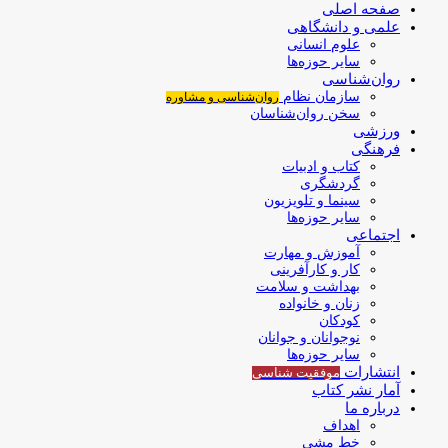
صفحه اصلی
علمی و دانشگاهی
علوم انسانی
سایر حوزه‌ها
روان‌شناسی
سازمان نظام
روان‌شناسی و مشاوره
سخن روان‌شناسان
ورزشی
فرهنگی
کتاب و ادبیات
گردشگری
سینما و تلویزیون
سایر حوزه‌ها
اجتماعی
آموزش و مهارت
کار و کارآفرینی
بهداشت و سلامت
زنان و خانواده
کودکان
نوجوانان و جوانان
سایر حوزه‌ها
انتشارات
موفقیت‌ شناسی
آمار نشر کتاب
درباره ما
اهداف
خط مشی