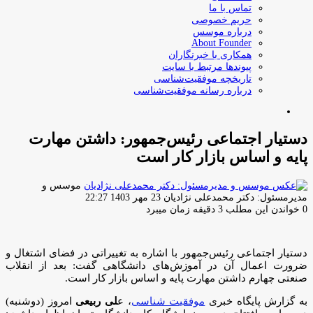
تماس با ما
حریم خصوصی
درباره موسس
About Founder
همکاری با خبرنگاران
پیوندها مرتبط با سایت
تاریخچه موفقیت‌شناسی
درباره رسانه موفقیت‌شناسی
جستجو
برای
دستیار اجتماعی رئیس‌جمهور: داشتن مهارت
پایه و اساس بازار کار است
موسس و
ارسال
مدیرمسئول: دکتر محمدعلی نژادیان
23 مهر 1403 22:27
ایمیل
0
خواندن این مطلب 3 دقیقه زمان میبرد
دستیار اجتماعی رئیس‌جمهور با اشاره به تغییراتی در فضای اشتغال و
ضرورت اعمال آن در آموزش‌های دانشگاهی گفت: بعد از انقلاب
صنعتی چهارم داشتن مهارت پایه و اساس بازار کار است.
به گزارش پایگاه خبری
موفقیت شناسی
، ع
لی ربیعی
امروز (دوشنبه)