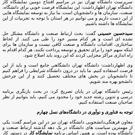
سرپرست دانشگاه تهران نیز در مراسم افتتاح دومین نمایشگاه کار
دانشگاه تهران اظهارداشت: این نمایشگاه فرصت خوبی برای دانشگاه،
صنعت، سازمان ها و دانشجویان است. ما نیاز به توسعه نمایشگاه هایی
از این دست داریم و می توانیم در هر استان با توجه به تجربیات از این
نمایشگاه ها داشته باشیم.
سیدحسین حسینی
گفت: بحث ارتباط صنعت و دانشگاه مشکل حل
نشده ای است و هر کدام مسیر خود را طی می کنند. از لحاظ
ساختاری، اقدامات دانشگاه و صنعت کافی نیست و سازمان ها برای
اینکه سهم‌ خود را برای تحقیق و توسعه پرداخت نکنند، هر کدام اقدام به
راه اندازی مراکز مجزایی کردند که این روند باید اصلاح شود.
وی اظهارداشت: دانشگاه تهران دانشگاهی جامع است و باید از این
فرصت استفاده کنیم. ما باید در درون دانشگاه شرایطی را فراهم کنیم
تا دانشجویان در بخش های مختلف تحصیل کنند و از این چرخش
دانشجو بهره مند شویم.
رئیس دانشگاه تهران در پایان تصریح کرد: در بحث بازنگری برنامه
درسی و تدوین رشته جدید خود را محدود می کنیم، باید بتوانیم از نظر
صاحبان صنعت استفاده کنیم.
توجه به فناوری و نوآوری در دانشگاه‌های نسل چهارم
معاون فرهنگی‌دانشجویی دانشگاه تهران نیز در این مراسم گفت: یکی
از مهمترین سیاست های دانشگاه در یک دهه گذشته ارتباط صنعت و
دانشگاه بوده است. بر همین اساس برنامه
نمایشگاه کار
در دستور کار