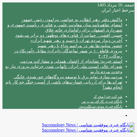
جمعه, 16 مرداد 1405
سرخط اخبار ایران
واکنش دفتر رهبر انقلاب به حواشی پیرامون رئیس جمهور
امضای تفاهم‌نامه میان معاونت علمی و فناوری ریاست جمهوری و
شهرداری اصفهان برای راه‌اندازی خانه خلاق
حسین افشین: حمایت از فناوری‌های نوظهور دو برابر می‌شود
آخرین دیدار مردم تهران با «سید و رهبر شهید ایران»
حضور میلیون‌ها نفر در مراسم وداع با رهبر شهید
پیروزی قاطع ۱۰ بر صفر نمایندگان «ایران» مقابل «آمریکا» در
ربوکاپ ۲۰۲۶
استند خیریه؛ نشانه‌ای از اعتماد، همدلی و مشارکت مردمی
شورای عالی امنیت ملی ایران: تانهایی شدن جزئیات پیروزی نیاز به
وحدت مردم داریم
مردمی‌سازی تولید برق با توسعه نیروگاه‌های خورشیدی خانگی
تهرانی‌ها برای ارزیابی خسارت‌های ناشی از آسیب جنگ چه کار باید
انجام دهند؟
شرکت چترا محرک
پایگاه خبری کارآفرینی‌پرس
پایگاه خبری موتورسیکلت‌نیوز
منو