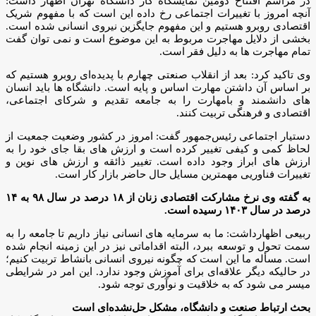
در مراسم افتتاح دومین نمایشگاه کار دانشگاه تهران اظهار داشت:
آنچه امروز با تغییرات اجتماعی رخ داده این است که با مفهوم شریک
اقتصادی روبرو هستیم و این مفهوم جایگزین نیروی انسانی شده است.
بخشی از دلایل مهاجرت مربوط به این موضوع است و نمی توان گفت
تمام مهاجرت ها به دلیل فقر است.
وی تاکید کرد: بعد از انقلاب صنعتی چهارم با پدیده‌ای روبرو هستیم که
بر اساس آن داشتن مهارت اساس و پایه است. دانشگاه ها باید انسان
های دانشمند و بامهارت را به جامعه تقدیم و شرکای اجتماعی،
اقتصادی و فرهنگی تربیت کنند.
دستیار اجتماعی رئیس‌جمهور گفت: امروز در کشور وضعیت جمعیت از
لحاظ کمی و کیفی تغییر کرده است و ارزش های بقا جای خود را به
ارزش های ابراز وجود داده است. تغییر ذائقه و ارزش های نوین و
تغییرات فناوریی مهمترین مسایل حال حاضر بازار کار است.
به گفته وی نرخ مشارکت اقتصادی زنان از ۱۸ درصد در سال ۹۸ به ۱۴
درصد در سال ۱۴۰۳ رسیده است.
ربیعی اظهارداشت: ما به سرمایه های انسانی نیاز داریم تا جامعه را به
سمت تحول و توسعه ببرد، البته اقداماتی نیز در این زمینه انجام شده
است. مسأله ما این است که چگونه نیروی انسانی بانشاط تربیت کنیم؛
در حالیکه دیگر علاقه‌ای برای آموزش وجود ندارد. این امر در شرایطی
میسر می شود که به خلاقیت و نوآوری توجه شود.
بحث ارتباط صنعت و دانشگاه، مشکل حل‌نشده‌ای است