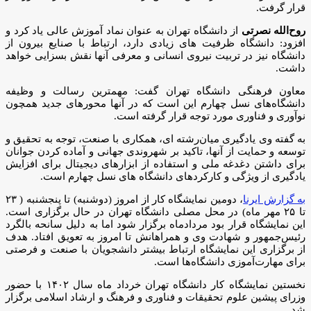
قرار گرفت.
روح‌الله نصرتی
از دانشگاه تهران به عنوان نماد آموزش عالی یاد کرد و
افزود: دانشگاه ظرفیت های زیادی دارد، ارتباط با صنایع بیرون از
دانشگاه نیز در تربیت نیروی انسانی و معرفی آنها نقش بسزایی خواهد
داشت.
معاون فرهنگی دانشگاه تهران گفت: مهمترین رسالت و وظیفه
دانشگاه‌های نسل چهارم این است که در آنها محورهای جدید همچون
نوآوری و فناوری مورد توجه قرار گرفته است.
به گفته وی یادگیری میان‌رشته ای، همکاری با صنعت، توجه به تحقیق و
توسعه و حمایت از آنها، تاکید بر شهروندی جهانی و آماده کردن جوانان
برای داشتن دغدغه ملی و استفاده از ابزارهای دیجیتال برای افزایش
یادگیری از ویژگی و کارکردهای دانشگاه های نسل چهارم است.
به گزارش ایرنا
، دومین نمایشگاه کار از امروز (دوشنبه) تا پنجشنبه ( ۲۳
تا ۲۵ مهر ماه) در محل مصلی دانشگاه تهران در حال برگزاری است.
این نمایشگاه قرار بود مردادماه برگزار شود اما به دلیل سانحه بالگرد
رئیس‌جمهور و شهادت وی و همراهانش تا امروز به تعویق افتاد. هدف
از برگزاری این نمایشگاه ارتباط بیشتر دانشجویان با صنعت و فرصتی
برای مهارت‌آموزی دانشگاه‌ها است.
نخستین نمایشگاه کار دانشگاه تهران خرداد ماه سال ۱۴۰۲ با حضور
وزرای پیشین علوم تحقیقات و فناوری و فرهنگ و ارشاد اسلامی برگزار
شد.