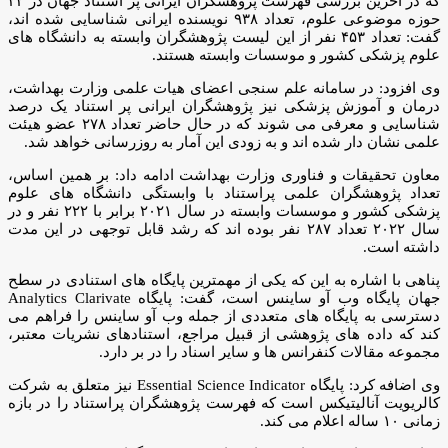
که در آخرین بررسی فهرست پژوهشگران ایرانی پر استناد جهان در ۲۲
حوزه موضوعی علوم، تعداد ۹۳۸ نویسنده ایرانی شناسایی شده اند،
گفت: تعداد ۴۵۳ نفر از این لیست پژوهشگران وابسته به دانشگاه های
علوم پزشکی کشور و موسسات وابسته هستند.
وی افزود: در سامانه علم سنجی اعضای هیات علمی وزارت بهداشت،
درمان و آموزش پزشکی نیز پژوهشگران ایرانی پر استناد یک درصد
شناسایی و معرفی می شوند که در حال حاضر تعداد ۲۷۸ عضو هیئت
علمی نشان دار شده اند و به زودی این آمار به روزرسانی خواهد شد.
معاون تحقیقات و فناوری وزارت بهداشت ادامه داد: بر همین اساس،
تعداد پژوهشگران علمی پراستناد با وابستگی دانشگاه های علوم
پزشکی کشور و موسسات وابسته در سال ۲۰۲۱ برابر با ۲۲۲ نفر و در
سال ۲۰۲۲ تعداد ۲۸۷ نفر بوده اند که رشد قابل توجهی در این مدت
داشته است.
پناهی با اشاره به این که یکی از مهمترین پایگاه های استنادی در سطح
جهان پایگاه وب آو ساینس است، گفت: پایگاه Analytics Clarivate
دسترسی به پایگاه های متعددی از جمله وب آو ساینس را فراهم می
کند که داده های پژوهشی از قبیل مراجع، استنادهای نشریات معتبر،
مجموعه مقالات کنفرانس ها و سایر اسناد را در بر دارد.
وی اضافه کرد: پایگاه Essential Science Indicator نیز متعلق به شرکت
کالریویت آنالیتیکس است که فهرست پژوهشگران پراستناد را در بازه
زمانی ۱۰ ساله اعلام می کند.