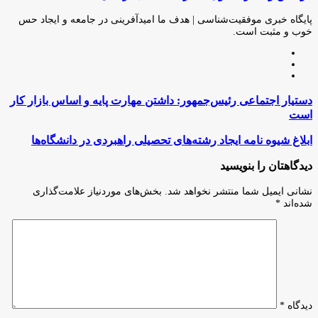
طریق
ایمیل
پایگاه خبری موفقیت‌شناسی | هدف ما امیدآفرینی در جامعه و ایجاد حس
خوب و مثبت است.
وبسایت
لینکدین
اینستاگرام
دستیار
دستیار اجتماعی رئیس‌جمهور: داشتن مهارت پایه و اساس بازار کار
اجتماعی
است
رئیس‌جمهور:
داشتن
ابلاغ
ابلاغ شیوه نامه ایجاد رشته‌های تحصیلی راهبردی در دانشگاه‌ها
مهارت
شیوه
پایه
نامه
دیدگاهتان را بنویسید
و
ایجاد
اساس
رشته‌های
نشانی ایمیل شما منتشر نخواهد شد.
بخش‌های موردنیاز علامت‌گذاری
بازار
تحصیلی
شده‌اند
*
کار
راهبردی
است
در
دانشگاه‌ها
دیدگاه
*