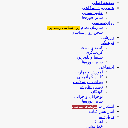
صفحه اصلی
علمی و دانشگاهی
علوم انسانی
سایر حوزه‌ها
روان‌شناسی
سازمان نظام
روان‌شناسی و مشاوره
سخن روان‌شناسان
ورزشی
فرهنگی
کتاب و ادبیات
گردشگری
سینما و تلویزیون
سایر حوزه‌ها
اجتماعی
آموزش و مهارت
کار و کارآفرینی
بهداشت و سلامت
زنان و خانواده
کودکان
نوجوانان و جوانان
سایر حوزه‌ها
انتشارات
موفقیت‌ شناسی
آمار نشر کتاب
درباره ما
اهداف
خط مشی