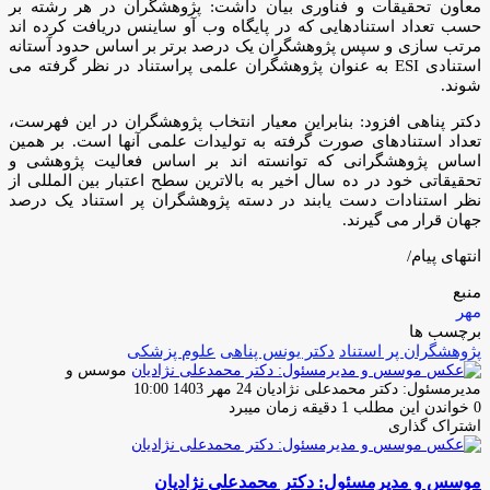
معاون تحقیقات و فناوری بیان داشت: پژوهشگران در هر رشته بر
حسب تعداد استنادهایی که در پایگاه وب آو ساینس دریافت کرده اند
مرتب سازی و سپس پژوهشگران یک درصد برتر بر اساس حدود آستانه
استنادی ESI به عنوان پژوهشگران علمی پراستناد در نظر گرفته می
شوند.
دکتر پناهی افزود: بنابراین معیار انتخاب پژوهشگران در این فهرست،
تعداد استنادهای صورت گرفته به تولیدات علمی آنها است. بر همین
اساس پژوهشگرانی که توانسته اند بر اساس فعالیت پژوهشی و
تحقیقاتی خود در ده سال اخیر به بالاترین سطح اعتبار بین المللی از
نظر استنادات دست یابند در دسته پژوهشگران پر استناد یک درصد
جهان قرار می گیرند.
انتهای پیام/
منبع
مهر
برچسب ها
پژوهشگران پر استناد
دکتر یونس پناهی
علوم پزشکی
موسس و
ارسال
مدیرمسئول: دکتر محمدعلی نژادیان
24 مهر 1403 10:00
ایمیل
0
خواندن این مطلب 1 دقیقه زمان میبرد
اشتراک گذاری
چاپ
فیس
توئیتر
واتس
تلگرام
لینکدین
اشتراک
(X)
آپ
بوک
گذاری
موسس و مدیرمسئول: دکتر محمدعلی نژادیان
از