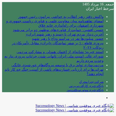
جمعه, 16 مرداد 1405
سرخط اخبار ایران
واکنش دفتر رهبر انقلاب به حواشی پیرامون رئیس جمهور
امضای تفاهم‌نامه میان معاونت علمی و فناوری ریاست جمهوری و
شهرداری اصفهان برای راه‌اندازی خانه خلاق
حسین افشین: حمایت از فناوری‌های نوظهور دو برابر می‌شود
آخرین دیدار مردم تهران با «سید و رهبر شهید ایران»
حضور میلیون‌ها نفر در مراسم وداع با رهبر شهید
پیروزی قاطع ۱۰ بر صفر نمایندگان «ایران» مقابل «آمریکا» در
ربوکاپ ۲۰۲۶
استند خیریه؛ نشانه‌ای از اعتماد، همدلی و مشارکت مردمی
شورای عالی امنیت ملی ایران: تانهایی شدن جزئیات پیروزی نیاز به
وحدت مردم داریم
مردمی‌سازی تولید برق با توسعه نیروگاه‌های خورشیدی خانگی
تهرانی‌ها برای ارزیابی خسارت‌های ناشی از آسیب جنگ چه کار باید
انجام دهند؟
شرکت چترا محرک
پایگاه خبری کارآفرینی‌پرس
پایگاه خبری موتورسیکلت‌نیوز
منو