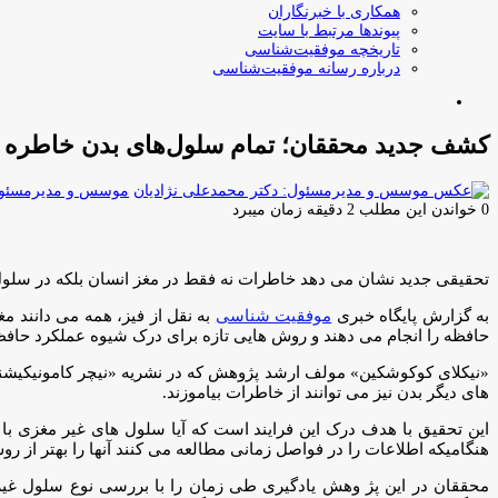
همکاری با خبرنگاران
پیوندها مرتبط با سایت
تاریخچه موفقیت‌شناسی
درباره رسانه موفقیت‌شناسی
جستجو
برای
کشف جدید محققان؛ تمام سلول‌های بدن خاطره را 
موسس و مدیرمسئول:
0
خواندن این مطلب 2 دقیقه زمان میبرد
تحقیقی جدید نشان می دهد خاطرات نه فقط در مغز انسان بلکه در سلول 
به گزارش پایگاه خبری
موفقیت شناسی
به نقل از فیز، همه می دانند 
حافظه را انجام می دهند و روش هایی تازه برای درک شیوه عملکرد حافظه
«نیکلای کوکوشکین» مولف ارشد پژوهش که در نشریه «نیچر کامونیکیشنز
های دیگر بدن نیز می توانند از خاطرات بیاموزند.
این تحقیق با هدف درک این فرایند است که آیا سلول های غیر مغزی با و
هنگامیکه اطلاعات را در فواصل زمانی مطالعه می کنند آنها را بهتر از ر
محققان در این پژ وهش یادگیری طی زمان را با بررسی نوع سلول غیرم