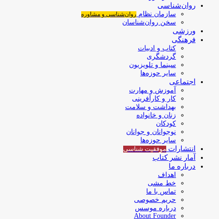
روان‌شناسی
سازمان نظام
روان‌شناسی و مشاوره
سخن روان‌شناسان
ورزشی
فرهنگی
کتاب و ادبیات
گردشگری
سینما و تلویزیون
سایر حوزه‌ها
اجتماعی
آموزش و مهارت
کار و کارآفرینی
بهداشت و سلامت
زنان و خانواده
کودکان
نوجوانان و جوانان
سایر حوزه‌ها
انتشارات
موفقیت‌ شناسی
آمار نشر کتاب
درباره ما
اهداف
خط مشی
تماس با ما
حریم خصوصی
درباره موسس
About Founder