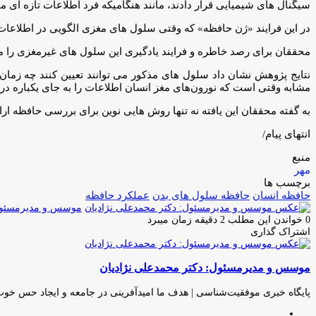
سیگنال های شیمیایی قرار دادند، مانند هنگامیکه فرد اطلاعات تازه ای
در این فرایند «ژن حافظه» که وقتی سلول های مغزی الگویی در اطلاعات م
محققان برای رصد خاطره و فرایند یادگیری این سلول های غیرمغزی را م
نتایج پژوهش نشان داد سلول های مذکور می توانند تعیین کنند چه زمان 
مشابه وقتی است که نورون‌های مغز انسان اطلاعات را به جای یکباره در
به گفته محققان این یافته نه تنها روش هایی نوین برای بررسی حافظه ار
انتهای پیام/
منبع
مهر
برچسب ها
حافظه انسان
حافظه سلول های بدن
عملکرد حافظه
موسس و مدیرمسئول:
0
خواندن این مطلب 2 دقیقه زمان میبرد
اشتراک گذاری
چاپ
فیس
توئیتر
واتس
تلگرام
لینکدین
اشتراک
(X)
آپ
بوک
گذاری
موسس و مدیرمسئول: دکتر محمدعلی نژادیان
از
طریق
ایمیل
پایگاه خبری موفقیت‌شناسی | هدف ما امیدآفرینی در جامعه و ایجاد حس خو
وبسایت