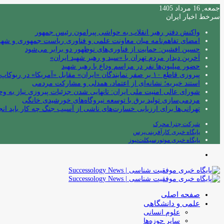
جمعه, 16 مرداد 1405
سرخط اخبار ایران
واکنش دفتر رهبر انقلاب به حواشی پیرامون رئیس جمهور
امضای تفاهم‌نامه میان معاونت علمی و فناوری ریاست جمهوری و شهردا
حسین افشین: حمایت از فناوری‌های نوظهور دو برابر می‌شود
آخرین دیدار مردم تهران با «سید و رهبر شهید ایران»
حضور میلیون‌ها نفر در مراسم وداع با رهبر شهید
پیروزی قاطع ۱۰ بر صفر نمایندگان «ایران» مقابل «آمریکا» در ربوکاپ ۲۰۲۶
استند خیریه؛ نشانه‌ای از اعتماد، همدلی و مشارکت مردمی
شورای عالی امنیت ملی ایران: تانهایی شدن جزئیات پیروزی نیاز به و
مردمی‌سازی تولید برق با توسعه نیروگاه‌های خورشیدی خانگی
تهرانی‌ها برای ارزیابی خسارت‌های ناشی از آسیب جنگ چه کار باید انج
شرکت چترا محرک
پایگاه خبری کارآفرینی‌پرس
پایگاه خبری موتورسیکلت‌نیوز
منو
صفحه اصلی
علمی و دانشگاهی
علوم انسانی
سایر حوزه‌ها