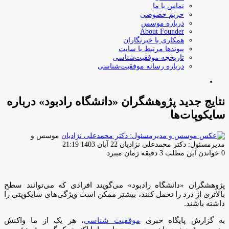
تماس با ما
حریم خصوصی
درباره موسس
About Founder
همکاری با خبرنگاران
پیوندها مرتبط با سایت
تاریخچه موفقیت‌شناسی
درباره رسانه موفقیت‌شناسی
جستجو
برای
نتایج جدید پژوهشگران «دانشگاه رادبود» درباره
سایکوپات‌ها
موسس و
ارسال
مدیرمسئول: دکتر محمدعلی نژادیان
22 آبان 1403 21:19
ایمیل
0
خواندن این مطلب 3 دقیقه زمان میبرد
پژوهشگران «دانشگاه رادبود» می‌گویند افرادی که می‌توانند سطح
بالاتری از درد را تحمل کنند، بیشتر ممکن است ویژگی‌های سایکوپتی را
داشته باشند.
به گزارش پایگاه خبری
موفقیت شناسی
، هر یک از ما واکنش