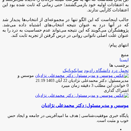
به اعتقادات اولیه خود بازمی‌گشتند؛ حتی زمانی که ثابت شده بود این
اعتقادات کارآیی ندارند.
جالب اینجاست که این الگو تنها در مجموعه‌ای از انتخاب‌ها پدیدار شد
که در آنها درد به عنوان نتیجه انتخاب‌های اشتباه داده می‌شد.
پژوهشگران می‌گویند که این نتیجه می‌تواند عدم حساسیت به درد را به
عنوان علت اصلی ناتوانی روانی در درس گرفتن از تجربه ثابت کند.
انتهای پیام/
منبع
ایسنا
برچسب ها
تحمل درد
دانشگاه رادبود
سایکوپاتیک
موسس و
ارسال
مدیرمسئول: دکتر محمدعلی نژادیان
22 آبان 1403 21:19
ایمیل
0
خواندن این مطلب 3 دقیقه زمان میبرد
اشتراک گذاری
چاپ
فیس
توئیتر
واتس
تلگرام
لینکدین
اشتراک
(X)
آپ
بوک
گذاری
موسس و مدیرمسئول: دکتر محمدعلی نژادیان
از
طریق
ایمیل
پایگاه خبری موفقیت‌شناسی | هدف ما امیدآفرینی در جامعه و ایجاد حس
خوب و مثبت است.
وبسایت