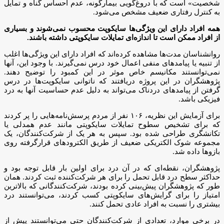
شخصیت» است که با دروغ‌گویی بیمارگونه، عدم احساس گناه و تمایل
به کنترل رفتاری ضعیف مشخص می‌شود.
همه افراد دارای این ویژگی‌ها سایکوپت محسوب نمی‌شوند و بسیاری
از افراد ممکن است تا اندازه‌ای تمایلات سایکوپتی داشته باشند.
روانشناسان مدت‌ها مشاهده کرده‌اند که افراد دارای این ویژگی‌ها اغلب
از تنبیه یا پیامدهای منفی اعمال خود درس نمی‌گیرند. با وجود این، آنها
نمی‌توانستند مکانیسم خاص موثر در این کمبود را توضیح دهند.
پژوهشگران در این پروژه دریافتند که ناتوانی سایکوپت‌ها در درس
گرفتن از پیامدهای دردناک می‌تواند به دلیل عدم حساسیت آنها به درد
فیزیکی باشد.
برای آزمایش این نظریه، ۱۰۶ نفر از مردم پرسش‌نامه‌هایی را پر کردند
که برای تشخیص سطوح تمایلات سایکوپتی مانند عدم همدلی یا
تکانشگری طراحی شده بود. سپس به هر یک از شرکت‌کنندگان، یک
مجموعه شوک الکتریکی ضعیف از طریق الکترودهای قرارگرفته روی
بازوها داده شد.
پژوهشگران، نقطه‌ای که در آن درد برای اولین بار قابل توجه بود و
حداکثر سطح درد قابل تحمل را برای هر شرکت‌کننده ثبت کردند. همان
طور که پژوهشگران پیش‌بینی کرده بودند، شرکت‌کنندگانی که بالاترین
امتیاز را برای گرایش‌های سایکوپتی کسب کردند، می‌توانستند درد
بیشتری را نسبت به افراد عادی تحمل کنند.
در برخی موارد، تعدادی از شرکت‌کنندگان حتی می‌توانستند پیش از