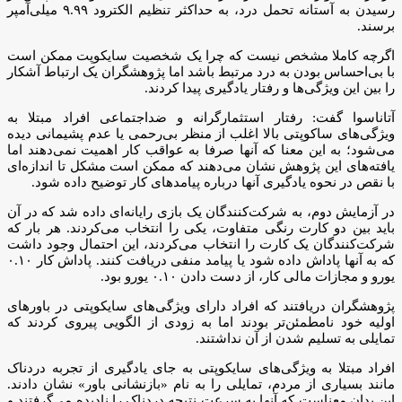
رسیدن به آستانه تحمل درد، به حداکثر تنظیم الکترود ۹.۹۹ میلی‌آمپر
برسند.
اگرچه کاملا مشخص نیست که چرا یک شخصیت سایکوپت ممکن است
با بی‌احساس بودن به درد مرتبط باشد اما پژوهشگران یک ارتباط آشکار
را بین این ویژگی‌ها و رفتار یادگیری پیدا کردند.
آتاناسوا گفت: رفتار استثمارگرانه و ضداجتماعی افراد مبتلا به
ویژگی‌های ساکوپتی بالا اغلب از منظر بی‌رحمی یا عدم پشیمانی دیده
می‌شود؛ به این معنا که آنها صرفا به عواقب کار اهمیت نمی‌دهند اما
یافته‌های این پژوهش نشان می‌دهند که ممکن است مشکل تا اندازه‌ای
با نقص در نحوه یادگیری آنها درباره پیامدهای کار توضیح داده شود.
در آزمایش دوم، به شرکت‌کنندگان یک بازی رایانه‌ای داده شد که در آن
باید بین دو کارت رنگی متفاوت، یکی را انتخاب می‌کردند. هر بار که
شرکت‌کنندگان یک کارت را انتخاب می‌کردند، این احتمال وجود داشت
که به آنها پاداش داده شود یا پیامد منفی دریافت کنند. پاداش کار ۰.۱۰
یورو و مجازات مالی کار، از دست دادن ۰.۱۰ یورو بود.
پژوهشگران دریافتند که افراد دارای ویژگی‌های سایکوپتی در باورهای
اولیه خود نامطمئن‌تر بودند اما به زودی از الگویی پیروی کردند که
تمایلی به تسلیم شدن از آن نداشتند.
افراد مبتلا به ویژگی‌های سایکوپتی به جای یادگیری از تجربه دردناک
مانند بسیاری از مردم، تمایلی را به نام «بازنشانی باور» نشان دادند.
این بدان معناست که آنها به سرعت نتیجه دردناک را نادیده می‌گرفتند و