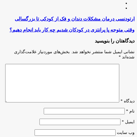
لینکدین
اینستاگرام
ارتودنسی
ارتودنسی درمان مشکلات دندان و فک از کودکی تا بزرگسالی
درمان
مشکلات
وقتی
وقتی متوجه پا پرانتزی در کودکان شدیم چه کار باید انجام دهیم؟
دندان
متوجه
و
پا
دیدگاهتان را بنویسید
فک
پرانتزی
از
در
نشانی ایمیل شما منتشر نخواهد شد.
بخش‌های موردنیاز علامت‌گذاری
کودکی
کودکان
شده‌اند
*
تا
شدیم
بزرگسالی
چه
کار
باید
انجام
دهیم؟
دیدگاه
*
نام
*
ایمیل
*
وب‌ سایت