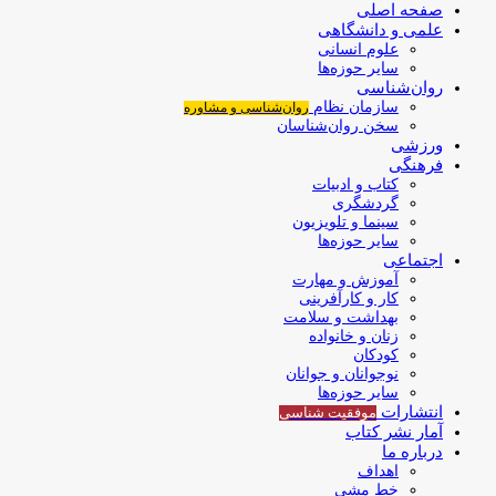
صفحه اصلی
علمی و دانشگاهی
علوم انسانی
سایر حوزه‌ها
روان‌شناسی
سازمان نظام
روان‌شناسی و مشاوره
سخن روان‌شناسان
ورزشی
فرهنگی
کتاب و ادبیات
گردشگری
سینما و تلویزیون
سایر حوزه‌ها
اجتماعی
آموزش و مهارت
کار و کارآفرینی
بهداشت و سلامت
زنان و خانواده
کودکان
نوجوانان و جوانان
سایر حوزه‌ها
انتشارات
موفقیت‌ شناسی
آمار نشر کتاب
درباره ما
اهداف
خط مشی