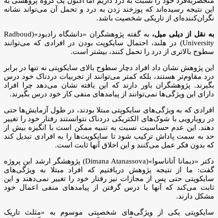
منحصربه‌فرد خود را نسبت به درد داریم اما اکنون یک گروه پژوهشی به
این نتیجه رسیده‌اند که پوزخند زدن به درد و تحمل آن می‌تواند نشانه
نگران‌کننده‌ای از تاریکی شخصیت باشد.
به نقل از دیلی میل،
به گفته پژوهشگران «دانشگاه رادبود»(Radboud
University) در هلند، احتمال سایکوپت بودن در افرادی که می‌توانند
سطوح بالاتری از درد را تحمل کنند، بیشتر است.
این پژوهش نشان داد افراد دچار سطوح بالای سایکوپتی نه تنها در برابر
درد مقاوم‌تر هستند، بلکه کمتر می‌توانند از تجربیات دردناک خود درس
بگیرند. پژوهشگران باور دارند که این یافته نشان می‌دهد چرا افراد
دارای این ویژگی‌ها نمی‌توانند از پیامدهای منفی کار خود درس بگیرند.
افرادی که به ویژگی‌های سایکوپتی مبتلا بودند، در طول آزمایش‌ها حتی
در رویارویی با شوک‌های الکتریکی دردناک نتوانستند رفتار خود را تغییر
دهند. این عدم حساسیت نسبت به تنبیه ممکن است با انگیزه بیش از
حد به سمت پاداش ترکیب شود تا سایکوپت‌ها را به افرادی تبدیل کند
که بدون فکر عمل می‌کنند و این اخلاق آنها ثابت است.
دکتر «دیمانا آتاناسوا»(Dimana Atanassova) پژوهشگر ارشد این پروژه
گفت: ما از نتیجه پژوهش‌ دریافتیم که افراد مبتلا به ویژگی‌های
سایکوپتی حتی پس از مجازات نیز رفتار خود را تغییر نمی‌دهند و این
ثابت می‌کند که آنها با درس گرفتن از پیامدهای منفی اعمال خود
مشکل دارند.
سایکوپتی یکی از ویژگی‌های شخصیتی موسوم به «مثلث تاریک