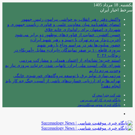
یکشنبه, 18 مرداد 1405
سرخط اخبار ایران
واکنش دفتر رهبر انقلاب به حواشی پیرامون رئیس جمهور
امضای تفاهم‌نامه میان معاونت علمی و فناوری ریاست جمهوری و
شهرداری اصفهان برای راه‌اندازی خانه خلاق
حسین افشین: حمایت از فناوری‌های نوظهور دو برابر می‌شود
آخرین دیدار مردم تهران با «سید و رهبر شهید ایران»
حضور میلیون‌ها نفر در مراسم وداع با رهبر شهید
پیروزی قاطع ۱۰ بر صفر نمایندگان «ایران» مقابل «آمریکا» در
ربوکاپ ۲۰۲۶
استند خیریه؛ نشانه‌ای از اعتماد، همدلی و مشارکت مردمی
شورای عالی امنیت ملی ایران: تانهایی شدن جزئیات پیروزی نیاز به
وحدت مردم داریم
مردمی‌سازی تولید برق با توسعه نیروگاه‌های خورشیدی خانگی
تهرانی‌ها برای ارزیابی خسارت‌های ناشی از آسیب جنگ چه کار باید
انجام دهند؟
شرکت چترا محرک
پایگاه خبری کارآفرینی‌پرس
پایگاه خبری موتورسیکلت‌نیوز
منو