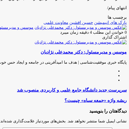
انتهای پیام/
برچسب ها
پارک های انیمیشن
حسین افشین
معاونت علمی
موسس و مدیرمسئول:
0
خواندن این مطلب 4 دقیقه زمان میبرد
اشتراک گذاری
چاپ
فیس
توئیتر
واتس
تلگرام
لینکدین
اشتراک
(X)
آپ
بوک
گذاری
موسس و مدیرمسئول: دکتر محمدعلی نژادیان
از
طریق
ایمیل
پایگاه خبری موفقیت‌شناسی | هدف ما امیدآفرینی در جامعه و ایجاد حس خو
وبسایت
لینکدین
اینستاگرام
سرپرست
سرپرست جدید دانشگاه جامع علمی و کاربردی منصوب شد
جدید
دانشگاه
ریشه
ریشه واژه «جمعه سیاه» چیست؟
جامع
واژه
علمی
«جمعه
دیدگاهتان را بنویسید
و
سیاه»
کاربردی
چیست؟
نشانی ایمیل شما منتشر نخواهد شد.
بخش‌های موردنیاز علامت‌گذاری شده‌اند
منصوب
شد