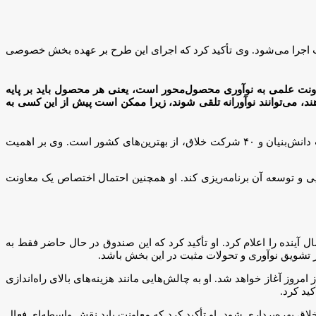
تخب اجرا می‌شود. وی تأکید کرد که اجرای این طرح بر عهده بخش خصوصی
ونت علمی به نوآوری محصول‌محور است، یعنی هر محصول باید بر پایه
 می‌توانند نوآورانه تلقی شوند، زیرا ممکن است پیش از این کسی به
معاون علمی، فناوری و اقتصاد دانش‌بنیان رئیس‌جمهور با اشاره به عملکرد پارک علم و فناوری سیستان و بلوچستان گفت: این پارک با ۳۸ شرکت دانش‌بنیان و ۴۰ شرکت خلاق، از بهترین‌های کشور است. وی بر اهمیت
یی و توسعه آن برنامه‌ریزی کند. او همچنین احتمال اختصاص یک معاونت
آوری و شکوفایی از یک همت به چهار همت در سال جاری خبر داد و هدف‌گذاری برای رساندن آن به ۲۰ همت در سال آینده را اعلام کرد. او تأکید کرد که این صندوق در حال حاضر فقط به
از تشویق نوآوری و تحولات مثبت در این بخش باشد.
مروز آغاز خواهد شد. او به چالش‌هایی مانند هزینه‌های بالای راه‌اندازی
ید کرد.
خلاق بهره‌برداری شود. او تأکید کرد که معاونت باید نقش واسطه‌ای فعال