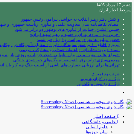
شنبه, 17 مرداد 1405
سرخط اخبار ایران
واکنش دفتر رهبر انقلاب به حواشی پیرامون رئیس جمهور
امضای تفاهم‌نامه میان معاونت علمی و فناوری ریاست جمهوری و شهردا
حسین افشین: حمایت از فناوری‌های نوظهور دو برابر می‌شود
آخرین دیدار مردم تهران با «سید و رهبر شهید ایران»
حضور میلیون‌ها نفر در مراسم وداع با رهبر شهید
پیروزی قاطع ۱۰ بر صفر نمایندگان «ایران» مقابل «آمریکا» در ربوکاپ ۲۰۲۶
استند خیریه؛ نشانه‌ای از اعتماد، همدلی و مشارکت مردمی
شورای عالی امنیت ملی ایران: تانهایی شدن جزئیات پیروزی نیاز به و
مردمی‌سازی تولید برق با توسعه نیروگاه‌های خورشیدی خانگی
تهرانی‌ها برای ارزیابی خسارت‌های ناشی از آسیب جنگ چه کار باید انج
شرکت چترا محرک
پایگاه خبری کارآفرینی‌پرس
پایگاه خبری موتورسیکلت‌نیوز
منو
صفحه اصلی
علمی و دانشگاهی
علوم انسانی
سایر حوزه‌ها