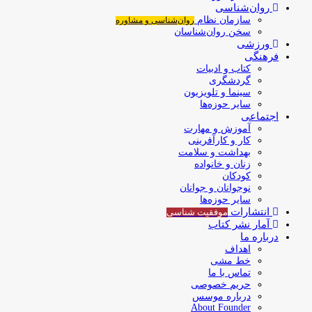
روان‌شناسی
سازمان نظام
روان‌شناسی و مشاوره
سخن روان‌شناسان
ورزشی
فرهنگی
کتاب و ادبیات
گردشگری
سینما و تلویزیون
سایر حوزه‌ها
اجتماعی
آموزش و مهارت
کار و کارآفرینی
بهداشت و سلامت
زنان و خانواده
کودکان
نوجوانان و جوانان
سایر حوزه‌ها
انتشارات
موفقیت‌ شناسی
آمار نشر کتاب
درباره ما
اهداف
خط مشی
تماس با ما
حریم خصوصی
درباره موسس
About Founder