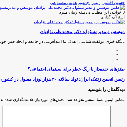
حسین افشین
رییس جمهور
هوش مصنوعی
موسس و مدیرمسئول:
0
خواندن این مطلب 2 دقیقه زمان میبرد
اشتراک گذاری
چاپ
فیس
توئیتر
واتس
تلگرام
لینکدین
اشتراک
(X)
آپ
بوک
گذاری
موسس و مدیرمسئول: دکتر محمدعلی نژادیان
از
طریق
ایمیل
پایگاه خبری موفقیت‌شناسی | هدف ما امیدآفرینی در جامعه و ایجاد حس خو
وبسایت
لینکدین
اینستاگرام
طنزهای
طنزهای خنده‌دار یا زنگ خطر برای سینمای اجتماعی؟
خنده‌دار
یا
رئیس
رئیس انجمن ژنتیک ایران: تولد سالانه ۳۰ هزار نوزاد معلول در کشور/ راهکار برای والدین و افراد معلول
زنگ
انجمن
خطر
ژنتیک
دیدگاهتان را بنویسید
برای
ایران:
سینمای
تولد
نشانی ایمیل شما منتشر نخواهد شد.
بخش‌های موردنیاز علامت‌گذاری شده‌اند
اجتماعی؟
سالانه
۳۰
هزار
نوزاد
معلول
در