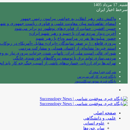
شنبه, 17 مرداد 1405
سرخط اخبار ایران
واکنش دفتر رهبر انقلاب به حواشی پیرامون رئیس جمهور
امضای تفاهم‌نامه میان معاونت علمی و فناوری ریاست جمهوری و شهردا
حسین افشین: حمایت از فناوری‌های نوظهور دو برابر می‌شود
آخرین دیدار مردم تهران با «سید و رهبر شهید ایران»
حضور میلیون‌ها نفر در مراسم وداع با رهبر شهید
پیروزی قاطع ۱۰ بر صفر نمایندگان «ایران» مقابل «آمریکا» در ربوکاپ ۲۰۲۶
استند خیریه؛ نشانه‌ای از اعتماد، همدلی و مشارکت مردمی
شورای عالی امنیت ملی ایران: تانهایی شدن جزئیات پیروزی نیاز به و
مردمی‌سازی تولید برق با توسعه نیروگاه‌های خورشیدی خانگی
تهرانی‌ها برای ارزیابی خسارت‌های ناشی از آسیب جنگ چه کار باید انج
شرکت چترا محرک
پایگاه خبری کارآفرینی‌پرس
پایگاه خبری موتورسیکلت‌نیوز
منو
صفحه اصلی
علمی و دانشگاهی
علوم انسانی
سایر حوزه‌ها