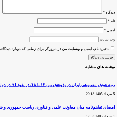
کشور/
راهکار
دیدگاه
*
برای
والدین
نام
*
و
افراد
ایمیل
*
معلول
وب‌ سایت
ذخیره نام، ایمیل و وبسایت من در مرورگر برای زمانی که دوباره دیدگاه
نوشته های مشابه
رتبه هوش مصنوعی ایران در پژوهش بین ۱۲ تا ۱۸/ در نفوذ AI در دولت عقبیم
5 مرداد 1405 20:18
امضای تفاهم‌نامه میان معاونت علمی و فناوری ریاست جمهوری و شهر
1 مرداد 1405 17:33