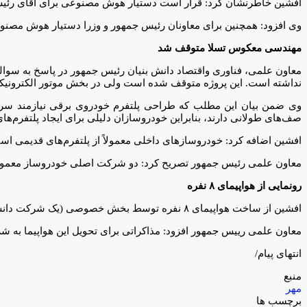
افشین خاطرنشان کرد: قرار است دستیار هوش مصنوعی برای آقای رئیس جمه
وی افزود: همچنین برای معاونان رئیس جمهور و وزرا دستیار هوش مصنوعی د
مهندسی معکوس تسلا متوقف شد
معاون علمی، فناوری واقتصاد دانش بنیان رئیس جمهور در پاسخ به سوا
نداشته است. این پروژه متوقف شده است ولی در بخش موتور الکترونیکی
وی ضمن بیان این مطلب که طراحی پلتفرم خودروی برقی نیازمند سرمای
صف‌های طولانی دارند، بنابراین خودروسازان دلیلی برای ایجاد پلتفرم‌های 
افشین اضافه کرد: خودروسازهای داخلی معمولاً از پلتفرم‌های قدیمی استف
معاون علمی رئیس جمهور تصریح کرد: دو شرکت اصلی خودروساز معمولاً از 
رونمایی از هواپیمای ۸ نفره
افشین از ساخت هواپیمای ۸ نفره توسط بخش خصوصی (یک شرکت دانش بنیان ) خبر داد و گفت: در نمایشگاه هوایی که هفته آینده در کیش برگزار می‌شود، هواپیمای ۸ نفره رونمایی خواهد شد.
معاون علمی رییس جمهور افزود: مذاکراتی برای تحویل این هواپیما به ش
انتهای پیام/
منبع
مهر
برچسب ها