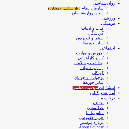
روان‌شناسی
سازمان نظام
روان‌شناسی و مشاوره
سخن روان‌شناسان
ورزشی
فرهنگی
کتاب و ادبیات
گردشگری
سینما و تلویزیون
سایر حوزه‌ها
اجتماعی
آموزش و مهارت
کار و کارآفرینی
بهداشت و سلامت
زنان و خانواده
کودکان
نوجوانان و جوانان
سایر حوزه‌ها
انتشارات
موفقیت‌ شناسی
آمار نشر کتاب
درباره ما
اهداف
خط مشی
تماس با ما
حریم خصوصی
درباره موسس
About Founder