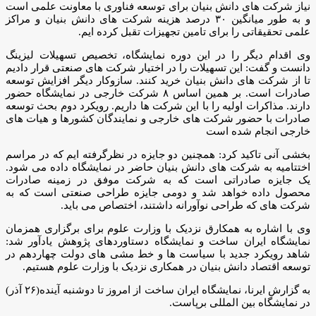
نیاز شرکت های دانش بنیان برای توسعه فناوری با معاونت علمی است
و به طور میانگین ۳۰ درصد هزینه شرکت های دانش بنیان و مراکز
علمی تحقیقاتی را برای تامین تجهیزات تقبل کرده ایم.
وی اقدام دیگر را در این دوره نمایشگاه، تخصیص تسهیلات لیزینگ
دانست و گفت: این تسهیلات را در اختیار شرکت های صنعتی قرار دادیم
تا از شرکت های دانش بنیان خرید کنند. سازوکار دیگر افزایش توسعه
صادرات است. بر همین اساس ۸ شرکت خارجی در نمایشگاه حضور
دارند. مذاکرات اولیه را با این شرکت ها داریم. رویکرد دوم بحث توسعه
صادرات با حضور شرکت های خارجی و نمایندگان کشورها و هیات های
خارجی انجام شده است‌
بخشی آنی تاکید کرد: همچنین دو جایزه در نظرگرفته ایم که در مراسم
اختتامیه به شرکت های دانش بنیان حاضر در نمایشگاه داده می شود.
یک جایزه صادراتی است که به شرکت موفق در زمینه صادرات
محصول داده خواهد شد و دومی جایزه طراحی صنعتی است که به
شرکت های که طراحی نوآورانه داشتند، اختصاص می باید.
وی با اشاره به همکارق نزدیک با وزارت علوم برای برگزاری همزمان
نمایشگاه ایران ساخت و نمایشگاه دستاوردهای پژوهش یادآور شد:
شاهد رویکرد جدید با سیاست ها و خط مشی های دولت چهاردهم در
توسعه اقتصاد دانش بنیان در همکاری نزدیک با وزارت علوم هستیم.
به گزارش ایرنا، نمایشگاه ایران ساخت از امروز تا دوشنبه آینده(۲۶ آذر)
در نمایشگاه بین المللی برپاست.