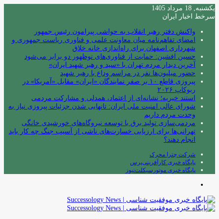
یکشنبه, 18 مرداد 1405
سرخط اخبار ایران
واکنش دفتر رهبر انقلاب به حواشی پیرامون رئیس جمهور
امضای تفاهم‌نامه میان معاونت علمی و فناوری ریاست جمهوری و
شهرداری اصفهان برای راه‌اندازی خانه خلاق
حسین افشین: حمایت از فناوری‌های نوظهور دو برابر می‌شود
آخرین دیدار مردم تهران با «سید و رهبر شهید ایران»
حضور میلیون‌ها نفر در مراسم وداع با رهبر شهید
پیروزی قاطع ۱۰ بر صفر نمایندگان «ایران» مقابل «آمریکا» در
ربوکاپ ۲۰۲۶
استند خیریه؛ نشانه‌ای از اعتماد، همدلی و مشارکت مردمی
شورای عالی امنیت ملی ایران: تانهایی شدن جزئیات پیروزی نیاز به
وحدت مردم داریم
مردمی‌سازی تولید برق با توسعه نیروگاه‌های خورشیدی خانگی
تهرانی‌ها برای ارزیابی خسارت‌های ناشی از آسیب جنگ چه کار باید
انجام دهند؟
شرکت چترا محرک
پایگاه خبری کارآفرینی‌پرس
پایگاه خبری موتورسیکلت‌نیوز
منو