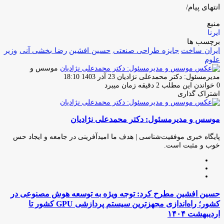
انتهای پیام/
منبع
ایرنا
برچسب ها
ایران ساخت
جایزه طراحی صنعتی
حسین افشین
رضا بخشی آنی
وزیر
علوم
موسس و
ارسال
مدیرمسئول: دکتر محمدعلی نژادیان
23 آذر 1403 18:10
ایمیل
0
خواندن این مطلب 2 دقیقه زمان میبرد
اشتراک گذاری
چاپ
فیس
توئیتر
واتس
تلگرام
لینکدین
اشتراک
(X)
آپ
بوک
گذاری
موسس و مدیرمسئول: دکتر محمدعلی نژادیان
از
طریق
ایمیل
پایگاه خبری موفقیت‌شناسی | هدف ما امیدآفرینی در جامعه و ایجاد حس
خوب و مثبت است.
وبسایت
لینکدین
اینستاگرام
حسین
حسین افشین مطرح کرد: توجه ویژه به توسعه هوش مصنوعی در
افشین
کشور؛ راه‌اندازی مجهزترین سیستم پردازشی GPU کشور تا
مطرح
اردیبهشت ۱۴۰۴
کرد: