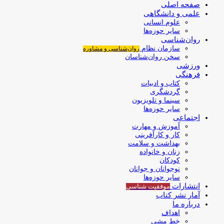
صفحه اصلی
علمی و دانشگاهی
علوم انسانی
سایر حوزه‌ها
روان‌شناسی
سازمان نظام
روان‌شناسی و مشاوره
سخن روان‌شناسان
ورزشی
فرهنگی
کتاب و ادبیات
گردشگری
سینما و تلویزیون
سایر حوزه‌ها
اجتماعی
آموزش و مهارت
کار و کارآفرینی
بهداشت و سلامت
زنان و خانواده
کودکان
نوجوانان و جوانان
سایر حوزه‌ها
انتشارات
موفقیت‌ شناسی
آمار نشر کتاب
درباره ما
اهداف
خط مشی