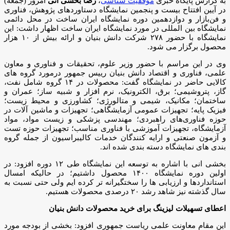
به گزارش پایگاه خبری
موفقیت شناسی
،
رضا بخشی آنی
امروز (جمعه)
در آیین افتتاح بیست و پنجمین نمایشگاه دستاوردهای پژوهش، فناوری
و فن‌بازار و دوازدهمین دوره نمایشگاه ایران ساخت در محل دائمی
نمایشگاه بین المللی در مورد نمایشگاه ایران ساخت اظهار داشت: این
نمایشگاه با حضور ۲۷۸ شرکت دانش بنیان و ارائه بیش از ۱۰ هزار
محصول برگزار می شود.
وی در این مراسم با حضور وزیر علوم، تحقیقات و فناوری و معاون
علمی، فناوری و اقتصاد دانش بنیان رییس جمهور درمورد گروه های
کالایی حاضر در نمایشگاه گفت: محصولات در ۱۴ گروه شامل نفت،
گاز، پتروشیمی؛ برق، الکترونیک، نرم افزار و شبیه ساز؛ عمران و
ساختمان؛ مکانیک، شیمی و متالورژی؛ کشاورزی و محیط زیست؛
فیزیک پایه؛ تجهیزات عمومی آزمایشگاهی؛ تجهیزات و ماشین آلات در
حوزه فناوری‌های راهبردی؛ مهندسی پزشکی و زیست مواد، مواد
آزمایشگاه، تجهیزات آموزشی با فناوری مناسب؛ تجهیزات حوزه تست
و آزمون صنعتی و ارایه کنندگان خدمات کالیبراسیون از جمله گروه
بندی های نمایشگاه دسته بندی شده اند.
بخشی انی با اشاره به توسعه این نمایشگاه طی ۱۲ دوره افزود: در
اولین دوره نمایشگاه ۱۴۰۰ محصول داشتیم؛ در حالیکه امسال
استانداردها و ارزیابی ها را سختگیرانه تر کرده ایم ولی حتی نسبت به
سال گذشته نیز شاهد رشد ۲۰ درصدی محصولات هستیم.
اعطای تسهیلات لیزینگ برای خرید محصولات دانش بنیان
این مقام معاونت علمی ریاست جمهوری افزود: بخشی از بودجه مورد