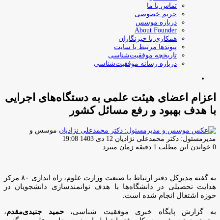
تماس با ما
حریم خصوصی
درباره موسس
About Founder
همکاری با خبرنگاران
پیوندها مرتبط با سایت
تاریخچه موفقیت‌شناسی
درباره رسانه موفقیت‌شناسی
جستجو
برای
اعزام اعضای هیئت علمی به دستگاه‌های اجرایی
با هدف بهبود و رفع مسائل كشور
موسس و
ارسال
مدیرمسئول: دکتر محمدعلی نژادیان
12 دی 1403 19:08
ایمیل
0
خواندن این مطلب 1 دقیقه زمان میبرد
به گفته مدیرکل دفتر ارتباط با صنعت وزارت علوم، راه اندازی ۸۰ مرکز
هدایت تحصیلی در دانشگاه‌ها با هدف توانمندسازی دانشجویان در
حوزه اشتغال انجام شده است.
به گزارش پايگاه خبرى موفقيت شناسى،
حمید جنیدی‌مقدم
،