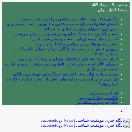
پنجشنبه, 15 مرداد 1405
سرخط اخبار ایران
واکنش دفتر رهبر انقلاب به حواشی پیرامون رئیس جمهور
امضای تفاهم‌نامه میان معاونت علمی و فناوری ریاست جمهوری و
شهرداری اصفهان برای راه‌اندازی خانه خلاق
حسین افشین: حمایت از فناوری‌های نوظهور دو برابر می‌شود
آخرین دیدار مردم تهران با «سید و رهبر شهید ایران»
حضور میلیون‌ها نفر در مراسم وداع با رهبر شهید
پیروزی قاطع ۱۰ بر صفر نمایندگان «ایران» مقابل «آمریکا» در
ربوکاپ ۲۰۲۶
استند خیریه؛ نشانه‌ای از اعتماد، همدلی و مشارکت مردمی
شورای عالی امنیت ملی ایران: تانهایی شدن جزئیات پیروزی نیاز به
وحدت مردم داریم
مردمی‌سازی تولید برق با توسعه نیروگاه‌های خورشیدی خانگی
تهرانی‌ها برای ارزیابی خسارت‌های ناشی از آسیب جنگ چه کار باید
انجام دهند؟
شرکت چترا محرک
پایگاه خبری کارآفرینی‌پرس
پایگاه خبری موتورسیکلت‌نیوز
منو