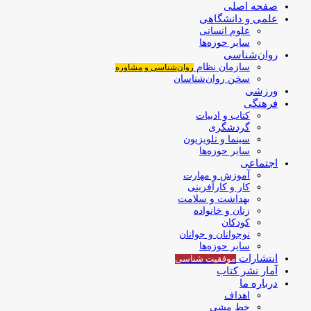
صفحه اصلی
علمی و دانشگاهی
علوم انسانی
سایر حوزه‌ها
روان‌شناسی
سازمان نظام
روان‌شناسی و مشاوره
سخن روان‌شناسان
ورزشی
فرهنگی
کتاب و ادبیات
گردشگری
سینما و تلویزیون
سایر حوزه‌ها
اجتماعی
آموزش و مهارت
کار و کارآفرینی
بهداشت و سلامت
زنان و خانواده
کودکان
نوجوانان و جوانان
سایر حوزه‌ها
انتشارات
موفقیت‌ شناسی
آمار نشر کتاب
درباره ما
اهداف
خط مشی