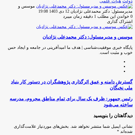
دولت
هيات علمى
موسس و
ارسال
مدیرمسئول: دکتر محمدعلی نژادیان
12 دی 1403 19:08
ایمیل
0
خواندن این مطلب 1 دقیقه زمان میبرد
اشتراک گذاری
چاپ
فیس
توئیتر
واتس
تلگرام
لینکدین
اشتراک
(X)
آپ
بوک
گذاری
موسس و مدیرمسئول: دکتر محمدعلی نژادیان
از
طریق
ایمیل
پایگاه خبری موفقیت‌شناسی | هدف ما امیدآفرینی در جامعه و ایجاد حس
خوب و مثبت است.
وبسایت
لینکدین
اینستاگرام
گسترش
گسترش دامنه و عمق اثرگذاری پژوهشگران در دستور کار بنیاد
دامنه
ملی نخبگان
و
عمق
رئیس
رئیس جمهور: ظرف یک سال برای تمام مناطق محروم، مدرسه
اثرگذاری
جمهور:
ساخته می‌شود
پژوهشگران
ظرف
در
یک
دیدگاهتان را بنویسید
دستور
سال
کار
برای
نشانی ایمیل شما منتشر نخواهد شد.
بخش‌های موردنیاز علامت‌گذاری
بنیاد
تمام
شده‌اند
*
ملی
مناطق