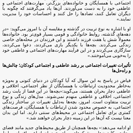
اجتماعی با همسایگان و خانواده‌های بزرگ‌تر، مهارت‌های اجتماعی و
عاطفی خود را به دست می‌آوردند. آن‌ها یاد می‌گرفتند که چگونه با
دیگران تعامل کنند، تضادها را حل کنند و احساسات خود را مدیریت
نمایند.»
او با اشاره به نوع تربیت در گذشته و مقایسه آن با امروز می‌گوید: «در
دهه‌های گذشته، روابط خانوادگی و قومی بسیار قوی‌تر بود. خانواده‌ها
معمولاً شش یا هفت فرزند داشتند و این فرزندان در محله‌های خاصی
زندگی می‌کردند. بچه‌ها با یکدیگر بازی می‌کردند، دعوا می‌کردند،
سازگاری می‌کردند و در این فرآیند مهارت‌های اجتماعی و عاطفی خود
را به‌خوبی می‌آموختند.»
تأثیرات تغییرات اجتماعی بر رشد عاطفی و اجتماعی کودکان؛ چالش‌ها
و راه‌حل‌ها
فیاض در پاسخ به این سوال که آیا کودکان در دنیای کنونی و به‌ویژه
به‌خاطر محدودیت ارتباطات با همسایگان از نظر اجتماعی، اخلاقی و
عاطفی دچار بحران هستند، می‌گوید:«بچه‌ها در این فضا از بابت رشد
اجتماعی، اخلاقی و عاطفی منهدم نمی‌شوند. مدل‌های زندگی و نوع
تربیت متفاوت است. امروز، بچه‌ها به‌دلیل تغییرات در ساختار زندگی
اجتماعی، به خصوص محدود شدن ارتباطات با همسایگان، فرصت‌های
کمتری برای تعامل اجتماعی در محیط‌های سنتی دارند. اما این بدان
معنا نیست که آن‌ها در این زمینه دچار بحران خواهند شد.»
او ادامه می‌دهد:« بچه‌ها همچنان از طریق محیط‌های جدید مانند فضای
مجازی، کارتون‌ها، و شبکه‌های پویای خودمان انواع و اقسام روابط