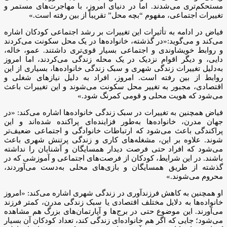
مستحکم‌تری می‌شدند. اما در دنیای امروز، با مهاجرت‌های مستمر و
تغییرات اجتماعی، مفهوم “بچه محل” تقریباً از بین رفته است.»
فیاض در ادامه به تأثیرات این تغییرات بر رشد اجتماعی کودکان اشاره
می‌کند و می‌گوید:«در گذشته، خانواده‌ها در یک محل سکونت می‌کردند
و روابط خویشاوندی و اجتماعی بسیار قوی‌تری داشتند. عمو، خاله،
دایی، و دیگر اقوام نزدیک در یک محله زندگی می‌کردند، اما امروز
به‌دلیل تغییرات زندگی شهری و سبک زندگی خانواده‌ها، بسیاری از این
روابط از بین رفته است. امروز، افراد به دلیل نیازهای شغلی و
اقتصادی، مجبور به تغییر محل سکونت می‌شوند و این تغییرات باعث
می‌شود که هویت محلی و قومی کمرنگ شود.»
فیاض همچنین به تغییرات در سبک زندگی خانواده‌ها اشاره می‌کند: «در
جهان مدرن، خانواده‌ها به‌طور فزاینده‌ای پراکنده شده‌اند و این
پراکندگی باعث می‌شود که ارتباطات خانوادگی و اجتماعی ضعیف‌تر
شوند. علاوه بر این، مشغله‌های کاری و زندگی پرتنش شهری باعث
می‌شود که افراد حتی فرصت دیدار همسایگان و آشنایان را نداشته
باشند. در این شرایط، کودکان از فرصت‌های اجتماعی و آموزشی که در
گذشته از طریق همسایگان و بازی‌های محلی به‌دست می‌آوردند،
محروم می‌شوند.»
او همچنین به کاهش فرزندآوری در زندگی شهری اشاره می‌کند: «امروز
خانواده‌ها به دلایل مختلف اقتصادی یا سبک زندگی مدرن، کمتر فرزند
می‌آورند. این موضوع حتی در برج‌ها و آپارتمان‌های بزرگ هم مشاهده
می‌شود؛ جایی که اگر هم خانواده‌ای زندگی کند، تعداد کودکان آن بسیار