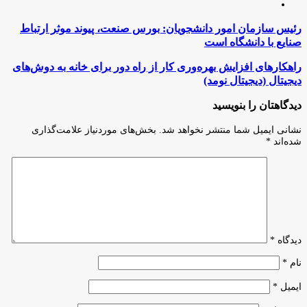
اینستاگرام
رئیس
رئیس سازمان امور دانشجویان: بورس صنعت، پیوند موثر ارتباط
سازمان
صنایع با دانشگاه است
امور
دانشجویان:
راهکارهای
راهکارهای افزایش بهره‌وری کار از راه دور برای خانه‌ به دوش‌های
بورس
افزایش
دیجیتال (دیجیتال نومد)
صنعت،
بهره‌وری
پیوند
کار
دیدگاهتان را بنویسید
موثر
از
ارتباط
راه
نشانی ایمیل شما منتشر نخواهد شد.
بخش‌های موردنیاز علامت‌گذاری
صنایع
دور
شده‌اند
*
با
برای
دانشگاه
خانه‌
است
به
دوش‌های
دیجیتال
(دیجیتال
نومد)
دیدگاه
*
نام
*
ایمیل
*