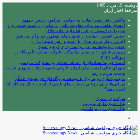
دوشنبه, 19 مرداد 1405
سرخط اخبار ایران
واکنش دفتر رهبر انقلاب به حواشی پیرامون رئیس جمهور
امضای تفاهم‌نامه میان معاونت علمی و فناوری ریاست جمهوری و
شهرداری اصفهان برای راه‌اندازی خانه خلاق
حسین افشین: حمایت از فناوری‌های نوظهور دو برابر می‌شود
آخرین دیدار مردم تهران با «سید و رهبر شهید ایران»
حضور میلیون‌ها نفر در مراسم وداع با رهبر شهید
پیروزی قاطع ۱۰ بر صفر نمایندگان «ایران» مقابل «آمریکا» در
ربوکاپ ۲۰۲۶
استند خیریه؛ نشانه‌ای از اعتماد، همدلی و مشارکت مردمی
شورای عالی امنیت ملی ایران: تانهایی شدن جزئیات پیروزی نیاز به
وحدت مردم داریم
مردمی‌سازی تولید برق با توسعه نیروگاه‌های خورشیدی خانگی
تهرانی‌ها برای ارزیابی خسارت‌های ناشی از آسیب جنگ چه کار باید
انجام دهند؟
شرکت چترا محرک
پایگاه خبری کارآفرینی‌پرس
پایگاه خبری موتورسیکلت‌نیوز
منو