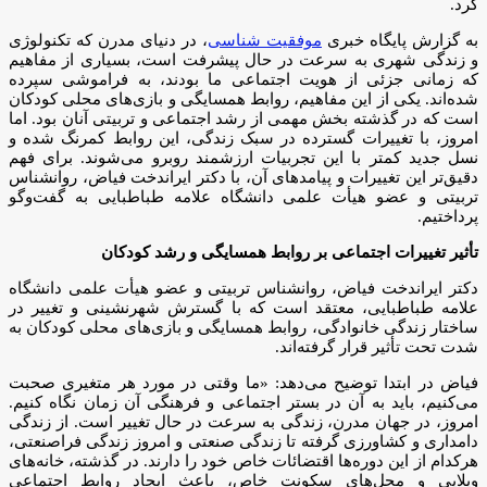
کرد.
به گزارش پایگاه خبری
موفقیت شناسی
، در دنیای مدرن که تکنولوژی
و زندگی شهری به سرعت در حال پیشرفت است، بسیاری از مفاهیم
که زمانی جزئی از هویت اجتماعی ما بودند، به فراموشی سپرده
شده‌اند. یکی از این مفاهیم، روابط همسایگی و بازی‌های محلی کودکان
است که در گذشته بخش مهمی از رشد اجتماعی و تربیتی آنان بود. اما
امروز، با تغییرات گسترده در سبک زندگی، این روابط کمرنگ شده و
نسل جدید کمتر با این تجربیات ارزشمند روبرو می‌شوند. برای فهم
دقیق‌تر این تغییرات و پیامدهای آن، با دکتر ایراندخت فیاض، روانشناس
تربیتی و عضو هیأت علمی دانشگاه علامه طباطبایی به گفت‌وگو
پرداختیم.
تأثیر تغییرات اجتماعی بر روابط همسایگی و رشد کودکان
دکتر ایراندخت فیاض، روانشناس تربیتی و عضو هیأت علمی دانشگاه
علامه طباطبایی، معتقد است که با گسترش شهرنشینی و تغییر در
ساختار زندگی خانوادگی، روابط همسایگی و بازی‌های محلی کودکان به
شدت تحت تأثیر قرار گرفته‌اند.
فیاض در ابتدا توضیح می‌دهد: «ما وقتی در مورد هر متغیری صحبت
می‌کنیم، باید به آن در بستر اجتماعی و فرهنگی آن زمان نگاه کنیم.
امروز، در جهان مدرن، زندگی به سرعت در حال تغییر است. از زندگی
دامداری و کشاورزی گرفته تا زندگی صنعتی و امروز زندگی فراصنعتی،
هرکدام از این دوره‌ها اقتضائات خاص خود را دارند. در گذشته، خانه‌های
ویلایی و محل‌های سکونت خاص، باعث ایجاد روابط اجتماعی