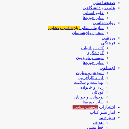
صفحه اصلی
علمی و دانشگاهی
علوم انسانی
سایر حوزه‌ها
روان‌شناسی
سازمان نظام
روان‌شناسی و مشاوره
سخن روان‌شناسان
ورزشی
فرهنگی
کتاب و ادبیات
گردشگری
سینما و تلویزیون
سایر حوزه‌ها
اجتماعی
آموزش و مهارت
کار و کارآفرینی
بهداشت و سلامت
زنان و خانواده
کودکان
نوجوانان و جوانان
سایر حوزه‌ها
انتشارات
موفقیت‌ شناسی
آمار نشر کتاب
درباره ما
اهداف
خط مشی