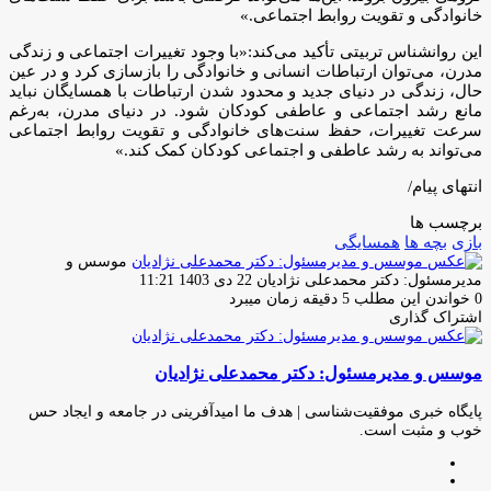
خانوادگی و تقویت روابط اجتماعی.»
این روانشناس تربیتی تأکید می‌کند:«با وجود تغییرات اجتماعی و زندگی
مدرن، می‌توان ارتباطات انسانی و خانوادگی را بازسازی کرد و در عین
حال، زندگی در دنیای جدید و محدود شدن ارتباطات با همسایگان نباید
مانع رشد اجتماعی و عاطفی کودکان شود. در دنیای مدرن، به‌رغم
سرعت تغییرات، حفظ سنت‌های خانوادگی و تقویت روابط اجتماعی
می‌تواند به رشد عاطفی و اجتماعی کودکان کمک کند.»
انتهای پیام/
برچسب ها
بازی
بچه ها
همسایگی
موسس و
ارسال
مدیرمسئول: دکتر محمدعلی نژادیان
22 دی 1403 11:21
ایمیل
0
خواندن این مطلب 5 دقیقه زمان میبرد
اشتراک گذاری
چاپ
فیس
توئیتر
واتس
تلگرام
لینکدین
اشتراک
(X)
آپ
بوک
گذاری
موسس و مدیرمسئول: دکتر محمدعلی نژادیان
از
طریق
ایمیل
پایگاه خبری موفقیت‌شناسی | هدف ما امیدآفرینی در جامعه و ایجاد حس
خوب و مثبت است.
وبسایت
لینکدین