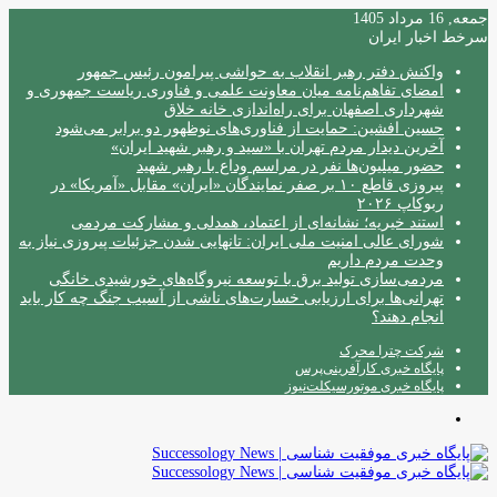
جمعه, 16 مرداد 1405
سرخط اخبار ایران
واکنش دفتر رهبر انقلاب به حواشی پیرامون رئیس جمهور
امضای تفاهم‌نامه میان معاونت علمی و فناوری ریاست جمهوری و
شهرداری اصفهان برای راه‌اندازی خانه خلاق
حسین افشین: حمایت از فناوری‌های نوظهور دو برابر می‌شود
آخرین دیدار مردم تهران با «سید و رهبر شهید ایران»
حضور میلیون‌ها نفر در مراسم وداع با رهبر شهید
پیروزی قاطع ۱۰ بر صفر نمایندگان «ایران» مقابل «آمریکا» در
ربوکاپ ۲۰۲۶
استند خیریه؛ نشانه‌ای از اعتماد، همدلی و مشارکت مردمی
شورای عالی امنیت ملی ایران: تانهایی شدن جزئیات پیروزی نیاز به
وحدت مردم داریم
مردمی‌سازی تولید برق با توسعه نیروگاه‌های خورشیدی خانگی
تهرانی‌ها برای ارزیابی خسارت‌های ناشی از آسیب جنگ چه کار باید
انجام دهند؟
شرکت چترا محرک
پایگاه خبری کارآفرینی‌پرس
پایگاه خبری موتورسیکلت‌نیوز
منو