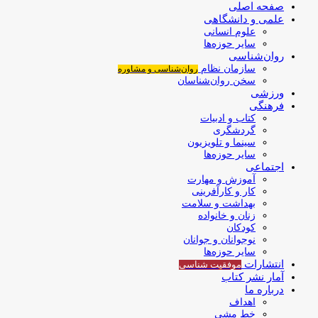
صفحه اصلی
علمی و دانشگاهی
علوم انسانی
سایر حوزه‌ها
روان‌شناسی
سازمان نظام
روان‌شناسی و مشاوره
سخن روان‌شناسان
ورزشی
فرهنگی
کتاب و ادبیات
گردشگری
سینما و تلویزیون
سایر حوزه‌ها
اجتماعی
آموزش و مهارت
کار و کارآفرینی
بهداشت و سلامت
زنان و خانواده
کودکان
نوجوانان و جوانان
سایر حوزه‌ها
انتشارات
موفقیت‌ شناسی
آمار نشر کتاب
درباره ما
اهداف
خط مشی