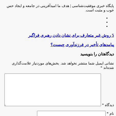
طریق
ایمیل
پایگاه خبری موفقیت‌شناسی | هدف ما امیدآفرینی در جامعه و ایجاد حس
خوب و مثبت است.
وبسایت
لینکدین
اینستاگرام
5
5 روش غیر متعارف برای نشان دادن رهبری فراگیر
روش
غیر
پیامدهای
پیامدهای تأخیر در فرزندآوری چیست؟
متعارف
تأخیر
برای
در
دیدگاهتان را بنویسید
نشان
فرزندآوری
دادن
چیست؟
نشانی ایمیل شما منتشر نخواهد شد.
بخش‌های موردنیاز علامت‌گذاری
رهبری
شده‌اند
*
فراگیر
دیدگاه
*
نام
*