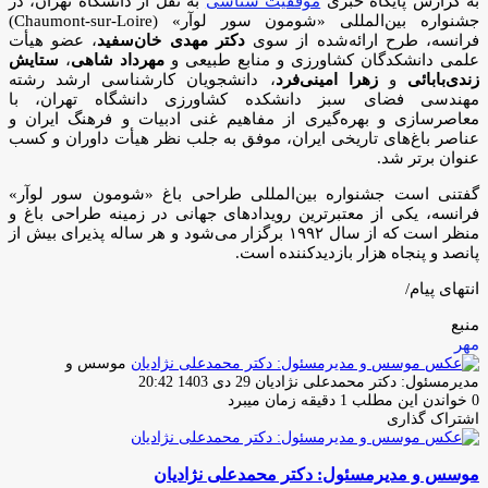
به گزارش پایگاه خبری
موفقیت شناسی
به نقل از دانشگاه تهران، در
جشنواره بین‌المللی «شومون سور لوآر» (Chaumont-sur-Loire)
فرانسه، طرح ارائه‌شده از سوی
دکتر مهدی خان‌سفید
، عضو هیأت
علمی دانشکدگان کشاورزی و منابع طبیعی و
مهرداد شاهی
،
ستایش
زندی‌بابائی
و
زهرا امینی‌فرد
، دانشجویان کارشناسی ارشد رشته
مهندسی فضای سبز دانشکده کشاورزی دانشگاه تهران، با
معاصرسازی و بهره‌گیری از مفاهیم غنی ادبیات و فرهنگ ایران و
عناصر باغ‌های تاریخی ایران، موفق به جلب نظر هیأت داوران و کسب
عنوان برتر شد.
گفتنی است جشنواره بین‌المللی طراحی باغ «شومون سور لوآر»
فرانسه، یکی از معتبرترین رویدادهای جهانی در زمینه طراحی باغ و
منظر است که از سال ۱۹۹۲ برگزار می‌شود و هر ساله پذیرای بیش از
پانصد و پنجاه هزار بازدیدکننده است.
انتهای پیام/
منبع
مهر
موسس و
ارسال
مدیرمسئول: دکتر محمدعلی نژادیان
29 دی 1403 20:42
ایمیل
0
خواندن این مطلب 1 دقیقه زمان میبرد
اشتراک گذاری
چاپ
فیس
توئیتر
واتس
تلگرام
لینکدین
اشتراک
(X)
آپ
بوک
گذاری
موسس و مدیرمسئول: دکتر محمدعلی نژادیان
از