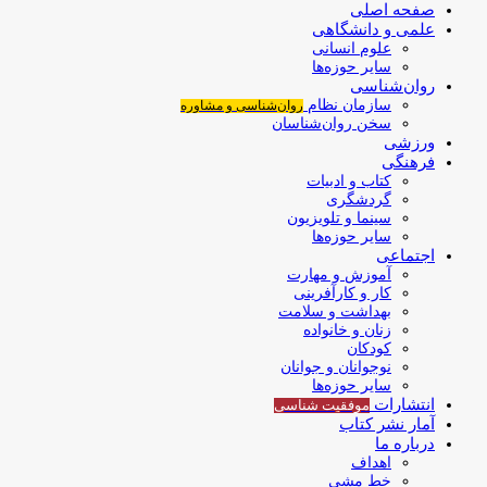
صفحه اصلی
علمی و دانشگاهی
علوم انسانی
سایر حوزه‌ها
روان‌شناسی
سازمان نظام
روان‌شناسی و مشاوره
سخن روان‌شناسان
ورزشی
فرهنگی
کتاب و ادبیات
گردشگری
سینما و تلویزیون
سایر حوزه‌ها
اجتماعی
آموزش و مهارت
کار و کارآفرینی
بهداشت و سلامت
زنان و خانواده
کودکان
نوجوانان و جوانان
سایر حوزه‌ها
انتشارات
موفقیت‌ شناسی
آمار نشر کتاب
درباره ما
اهداف
خط مشی