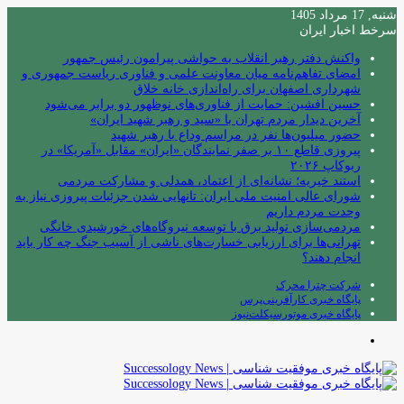
شنبه, 17 مرداد 1405
سرخط اخبار ایران
واکنش دفتر رهبر انقلاب به حواشی پیرامون رئیس جمهور
امضای تفاهم‌نامه میان معاونت علمی و فناوری ریاست جمهوری و
شهرداری اصفهان برای راه‌اندازی خانه خلاق
حسین افشین: حمایت از فناوری‌های نوظهور دو برابر می‌شود
آخرین دیدار مردم تهران با «سید و رهبر شهید ایران»
حضور میلیون‌ها نفر در مراسم وداع با رهبر شهید
پیروزی قاطع ۱۰ بر صفر نمایندگان «ایران» مقابل «آمریکا» در
ربوکاپ ۲۰۲۶
استند خیریه؛ نشانه‌ای از اعتماد، همدلی و مشارکت مردمی
شورای عالی امنیت ملی ایران: تانهایی شدن جزئیات پیروزی نیاز به
وحدت مردم داریم
مردمی‌سازی تولید برق با توسعه نیروگاه‌های خورشیدی خانگی
تهرانی‌ها برای ارزیابی خسارت‌های ناشی از آسیب جنگ چه کار باید
انجام دهند؟
شرکت چترا محرک
پایگاه خبری کارآفرینی‌پرس
پایگاه خبری موتورسیکلت‌نیوز
منو