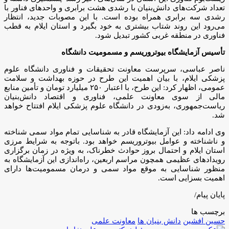
تعداد شرکت‌های دانش‌بنیان با رشدی هشت برابری و واحدهای فناور با
رشدی سه برابری همراه بوده است. با این مصوبات جدید، انتظار
می‌رود این روند شتاب بیشتری به خود بگیرد و استان ایلام به قطب
فناوری در منطقه غربی کشور تبدیل شود.
تأسیس آزمایشگاه بیوتروریسم و مسمومیت دانشگاه
ناصر عباسی، سرپرست معاونت تحقیقات و فناوری دانشگاه علوم
پزشکی ایلام، با بیان اهمیت این طرح در حوزه بهداشت و سلامت
عمومی، اظهار کرد: این طرح، با اعتبار ۲۵۰ میلیارد تومان و تأمین منابع
مالی از سوی معاونت علمی، فناوری و اقتصاد دانش‌بنیان
ریاست‌جمهوری، به‌زودی در دانشگاه علوم پزشکی ایلام افتتاح خواهد
شد.
وی ادامه داد: این آزمایشگاه قادر به شناسایی تمام مواد سمی شناخته
و ناشناخته و عوامل بیوتروریسم خواهد بود. باتوجه به شرایط مرزی
استان ایلام و احتمال بروز حوادث خطرناک، به ویژه در زمان برگزاری
رویدادهای عظیمی همچون مراسم اربعین، راه‌اندازی این آزمایشگاه به
منظور شناسایی به موقع مواد سمی و درمان مسمومیت‌ها دارای
اهمیت بسزایی است.
پایان پیام/
برچسب ها
حسین افشین
دانش بنیان ها
معاونت علمی