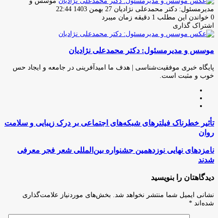
موسس و
ارسال
مدیرمسئول: دکتر محمدعلی نژادیان
27 بهمن 1403 22:44
ایمیل
0
خواندن این مطلب 1 دقیقه زمان میبرد
اشتراک گذاری
چاپ
فیس
توئیتر
واتس
تلگرام
لینکدین
اشتراک
(X)
آپ
بوک
گذاری
موسس و مدیرمسئول: دکتر محمدعلی نژادیان
از
طریق
ایمیل
پایگاه خبری موفقیت‌شناسی | هدف ما امیدآفرینی در جامعه و ایجاد حس
خوب و مثبت است.
وبسایت
لینکدین
اینستاگرام
تأثیر
تأثیر خطرناک فیلترهای شبکه‌های اجتماعی بر درک زیبایی و سلامت
خطرناک
روان
فیلترهای
شبکه‌های
نامزدهای
نامزدهای نهایی نوزدهمین جشنواره بین‌المللی شعر فجر معرفی
اجتماعی
نهایی
شدند
بر
نوزدهمین
درک
جشنواره
دیدگاهتان را بنویسید
زیبایی
بین‌المللی
و
شعر
نشانی ایمیل شما منتشر نخواهد شد.
بخش‌های موردنیاز علامت‌گذاری
سلامت
فجر
شده‌اند
*
روان
معرفی
شدند