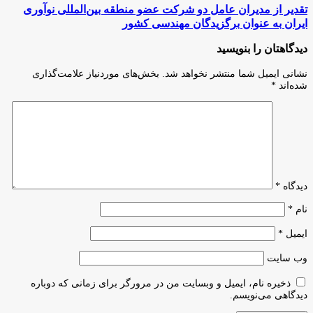
برای
تقدیر
تقدیر از مدیران عامل دو شرکت عضو منطقه بین‌المللی نوآوری
اینکه
از
ایران به عنوان برگزیدگان مهندسی کشور
رهبری
مدیران
فراگیرتر
عامل
دیدگاهتان را بنویسید
باشید
دو
شرکت
نشانی ایمیل شما منتشر نخواهد شد.
بخش‌های موردنیاز علامت‌گذاری
عضو
شده‌اند
*
منطقه
بین‌المللی
نوآوری
ایران
به
عنوان
برگزیدگان
مهندسی
دیدگاه
*
کشور
نام
*
ایمیل
*
وب‌ سایت
ذخیره نام، ایمیل و وبسایت من در مرورگر برای زمانی که دوباره
دیدگاهی می‌نویسم.