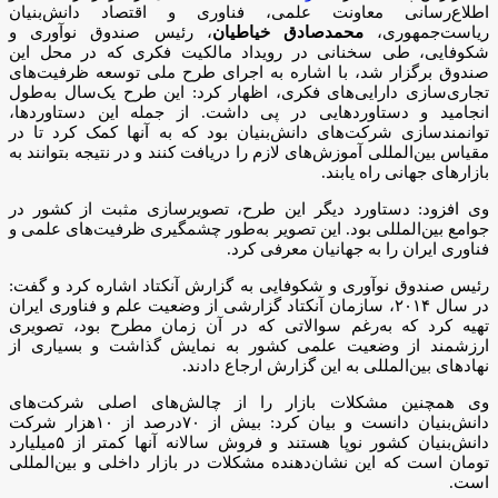
اطلاع‌رسانی معاونت علمی، فناوری و اقتصاد دانش‌بنیان
ریاست‌جمهوری،
محمدصادق خیاطیان
، رئیس صندوق نوآوری و
شکوفایی، طی سخنانی در رویداد مالکیت فکری که در محل این
صندوق برگزار شد، با اشاره به اجرای طرح ملی توسعه ظرفیت‌های
تجاری‌سازی دارایی‌های فکری، اظهار کرد: این طرح یک‌سال به‌طول
انجامید و دستاورد‌هایی در پی داشت. از جمله این دستاورد‌ها،
توانمندسازی شرکت‌های دانش‌بنیان بود که به آنها کمک کرد تا در
مقیاس بین‌المللی آموزش‌های لازم را دریافت کنند و در نتیجه بتوانند به
بازار‌های جهانی راه یابند.
وی افزود: دستاورد دیگر این طرح، تصویرسازی مثبت از کشور در
جوامع بین‌المللی بود. این تصویر به‌طور چشمگیری ظرفیت‌های علمی و
فناوری ایران را به جهانیان معرفی کرد.
رئیس صندوق نوآوری و شکوفایی به گزارش آنکتاد اشاره کرد و گفت:
در سال ۲۰۱۴، سازمان آنکتاد گزارشی از وضعیت علم و فناوری ایران
تهیه کرد که به‌رغم سوالاتی که در آن زمان مطرح بود، تصویری
ارزشمند از وضعیت علمی کشور به نمایش گذاشت و بسیاری از
نهاد‌های بین‌المللی به این گزارش ارجاع دادند.
وی همچنین مشکلات بازار را از چالش‌های اصلی شرکت‌های
دانش‌بنیان دانست و بیان کرد: بیش از ۷۰درصد از ۱۰هزار شرکت
دانش‌بنیان کشور نوپا هستند و فروش سالانه آنها کمتر از ۵میلیارد
تومان است که این نشان‌دهنده مشکلات در بازار داخلی و بین‌المللی
است.