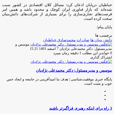
خیاطیان درپایان اذعان کرد: مسائل کلان اقتصادی در کشور سبب
شده‌اند که بازار فناوری ایران کوچک و محدود باشد و همین امر
فرصت‌های تجاری‌سازی را برای بسیاری از شرکت‌های دانش‌بنیان
سخت کرده است.
پایان پیام/
برچسب ها
دانش بنیان ها
صادرات
محمدصادق خیاطیان
موسس و
ارسال
مدیرمسئول: دکتر محمدعلی نژادیان
7 اسفند 1403 15:21
ایمیل
0
خواندن این مطلب 1 دقیقه زمان میبرد
اشتراک گذاری
چاپ
فیس
توئیتر
واتس
تلگرام
لینکدین
اشتراک
(X)
آپ
بوک
گذاری
موسس و مدیرمسئول: دکتر محمدعلی نژادیان
از
طریق
ایمیل
پایگاه خبری موفقیت‌شناسی | هدف ما امیدآفرینی در جامعه و ایجاد حس
خوب و مثبت است.
وبسایت
لینکدین
اینستاگرام
3
3 راه برای اینکه رهبری فراگیرتر باشید
راه