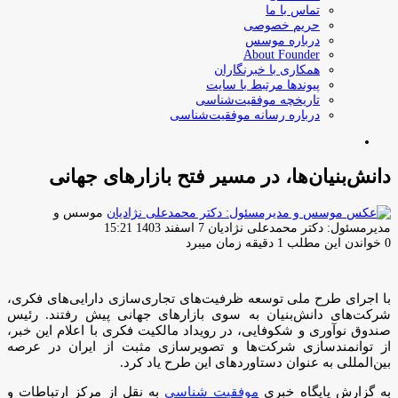
تماس با ما
حریم خصوصی
درباره موسس
About Founder
همکاری با خبرنگاران
پیوندها مرتبط با سایت
تاریخچه موفقیت‌شناسی
درباره رسانه موفقیت‌شناسی
جستجو
برای
دانش‌بنیان‌ها، در مسیر فتح بازارهای جهانی
موسس و
ارسال
مدیرمسئول: دکتر محمدعلی نژادیان
7 اسفند 1403 15:21
ایمیل
0
خواندن این مطلب 1 دقیقه زمان میبرد
با اجرای طرح ملی توسعه ظرفیت‌های تجاری‌سازی دارایی‌های فکری،
شرکت‌های دانش‌بنیان به سوی بازارهای جهانی پیش رفتند. رئیس
صندوق نوآوری و شکوفایی، در رویداد مالکیت فکری با اعلام این خبر،
از توانمندسازی شرکت‌ها و تصویرسازی مثبت از ایران در عرصه
بین‌المللی به عنوان دستاوردهای این طرح یاد کرد.
به گزارش پایگاه خبری
موفقیت شناسی
به نقل از مرکز ارتباطات و