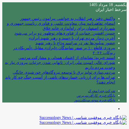
یکشنبه, 18 مرداد 1405
سرخط اخبار ایران
واکنش دفتر رهبر انقلاب به حواشی پیرامون رئیس جمهور
امضای تفاهم‌نامه میان معاونت علمی و فناوری ریاست جمهوری و
شهرداری اصفهان برای راه‌اندازی خانه خلاق
حسین افشین: حمایت از فناوری‌های نوظهور دو برابر می‌شود
آخرین دیدار مردم تهران با «سید و رهبر شهید ایران»
حضور میلیون‌ها نفر در مراسم وداع با رهبر شهید
پیروزی قاطع ۱۰ بر صفر نمایندگان «ایران» مقابل «آمریکا» در
ربوکاپ ۲۰۲۶
استند خیریه؛ نشانه‌ای از اعتماد، همدلی و مشارکت مردمی
شورای عالی امنیت ملی ایران: تانهایی شدن جزئیات پیروزی نیاز به
وحدت مردم داریم
مردمی‌سازی تولید برق با توسعه نیروگاه‌های خورشیدی خانگی
تهرانی‌ها برای ارزیابی خسارت‌های ناشی از آسیب جنگ چه کار باید
انجام دهند؟
شرکت چترا محرک
پایگاه خبری کارآفرینی‌پرس
پایگاه خبری موتورسیکلت‌نیوز
منو