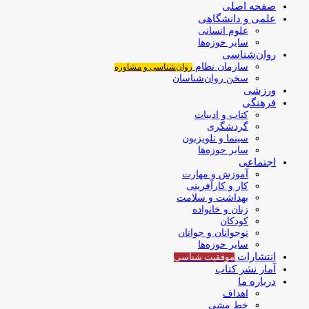
صفحه اصلی
علمی و دانشگاهی
علوم انسانی
سایر حوزه‌ها
روان‌شناسی
سازمان نظام
روان‌شناسی و مشاوره
سخن روان‌شناسان
ورزشی
فرهنگی
کتاب و ادبیات
گردشگری
سینما و تلویزیون
سایر حوزه‌ها
اجتماعی
آموزش و مهارت
کار و کارآفرینی
بهداشت و سلامت
زنان و خانواده
کودکان
نوجوانان و جوانان
سایر حوزه‌ها
انتشارات
موفقیت‌ شناسی
آمار نشر کتاب
درباره ما
اهداف
خط مشی