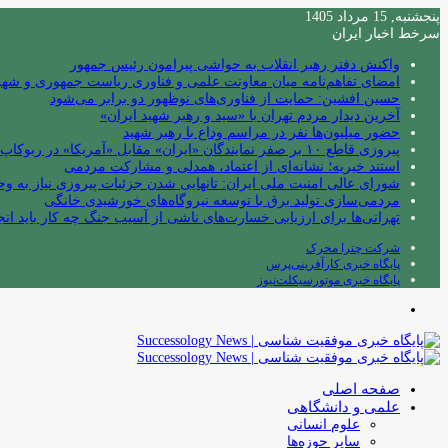
پنجشنبه, 15 مرداد 1405
سرخط اخبار ایران
واکنش دفتر رهبر انقلاب به حواشی پیرامون رئیس جمهور
امضای تفاهم‌نامه میان معاونت علمی و فناوری ریاست جمهوری و شهردا
حسین افشین: حمایت از فناوری‌های نوظهور دو برابر می‌شود
آخرین دیدار مردم تهران با «سید و رهبر شهید ایران»
حضور میلیون‌ها نفر در مراسم وداع با رهبر شهید
پیروزی قاطع ۱۰ بر صفر نمایندگان «ایران» مقابل «آمریکا» در ربوکاپ ۲۰۲۶
استند خیریه؛ نشانه‌ای از اعتماد، همدلی و مشارکت مردمی
شورای عالی امنیت ملی ایران: تانهایی شدن جزئیات پیروزی نیاز به و
مردمی‌سازی تولید برق با توسعه نیروگاه‌های خورشیدی خانگی
تهرانی‌ها برای ارزیابی خسارت‌های ناشی از آسیب جنگ چه کار باید انج
شرکت چترا محرک
پایگاه خبری کارآفرینی‌پرس
پایگاه خبری موتورسیکلت‌نیوز
منو
صفحه اصلی
علمی و دانشگاهی
علوم انسانی
سایر حوزه‌ها