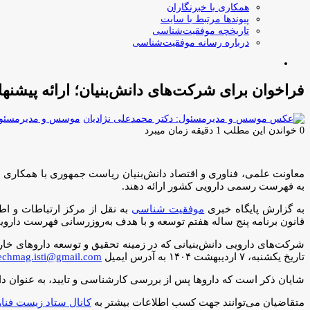
همکاری با خبرنگاران
پیوندها مرتبط با سایت
تاریخچه موفقیت‌شناسی
درباره رسانه موفقیت‌شناسی
جستجو
برای
فراخوان برای شرکت‌های دانش‌بنیان؛ ارائه پیش
موسس و مدیرمسئول:
0
خواندن این مطلب 1 دقیقه زمان میبرد
معاونت علمی، فناوری و اقتصاد دانش‌بنیان ریاست جمهوری با همکاری سا
به فهرست رسمی دارویی کشور ارائه دهند.
به گزارش پایگاه خبری
موفقیت شناسی
قانون برنامه پنج ساله هفتم توسعه و با هدف به‌روزرسانی فهرست دارو
شرکت‌های دارویی دانش‌بنیانی که در زمینه تحقیق و توسعه داروهای خار
تاریخ یکشنبه، ۷ اردیبهشت ۱۴۰۴ به آدرس ایمیل
echmag.isti@gmail.com
شایان ذکر است که داروها پس از بررسی کارشناسی و تایید، به عنوان دا
متقاضیان می‌توانند جهت کسب اطلاعات بیشتر به
کانال ستاد زیست فنا