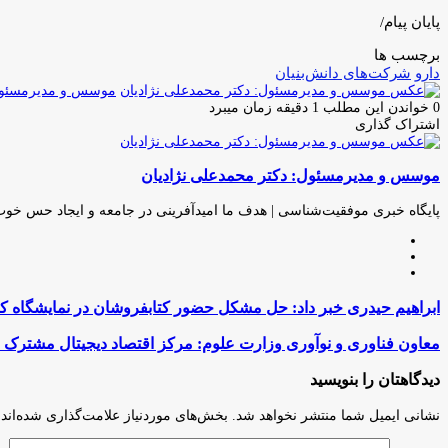
پایان پیام/
برچسب ها
دارو
شرکت‌های دانش‌بنیان
موسس و مدیرمسئول:
0
خواندن این مطلب 1 دقیقه زمان میبرد
اشتراک گذاری
چاپ
فیس
توئیتر
واتس
تلگرام
لینکدین
اشتراک
(X)
آپ
بوک
گذاری
موسس و مدیرمسئول: دکتر محمدعلی نژادیان
از
طریق
ایمیل
پایگاه خبری موفقیت‌شناسی | هدف ما امیدآفرینی در جامعه و ایجاد حس خو
وبسایت
لینکدین
اینستاگرام
ابراهیم
ابراهیم حیدری خبر داد: حل مشکل حضور کتابفروشان در نمایشگاه کت
حیدری
خبر
معاون
معاون فناوری و نوآوری وزارت علوم: مرکز اقتصاد دیجیتال مشترک ای
داد:
فناوری
حل
و
دیدگاهتان را بنویسید
مشکل
نوآوری
حضور
وزارت
نشانی ایمیل شما منتشر نخواهد شد.
بخش‌های موردنیاز علامت‌گذاری شده‌اند
کتابفروشان
علوم:
در
مرکز