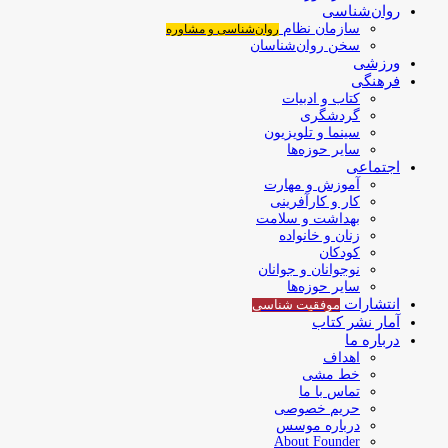
روان‌شناسی
سازمان نظام
روان‌شناسی و مشاوره
سخن روان‌شناسان
ورزشی
فرهنگی
کتاب و ادبیات
گردشگری
سینما و تلویزیون
سایر حوزه‌ها
اجتماعی
آموزش و مهارت
کار و کارآفرینی
بهداشت و سلامت
زنان و خانواده
کودکان
نوجوانان و جوانان
سایر حوزه‌ها
انتشارات
موفقیت‌ شناسی
آمار نشر کتاب
درباره ما
اهداف
خط مشی
تماس با ما
حریم خصوصی
درباره موسس
About Founder