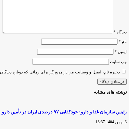
نمایشگاه
اقتصاد
کتاب/
دیجیتال
برپایی
مشترک
پنج
ایران
روز
و
نمایشگاه
ترکیه
دیدگاه
*
مجازی
دایر
اختصاصی
می‌شود
نام
*
ایمیل
*
وب‌ سایت
ذخیره نام، ایمیل و وبسایت من در مرورگر برای زمانی که دوباره دیدگاه
نوشته های مشابه
رئیس سازمان غذا و دارو: خودکفایی ۹۷ درصدی ایران در تأمین دارو
6 بهمن 1404 18:37