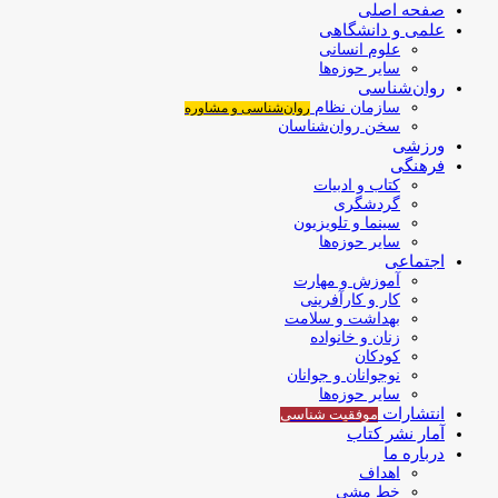
صفحه اصلی
علمی و دانشگاهی
علوم انسانی
سایر حوزه‌ها
روان‌شناسی
سازمان نظام
روان‌شناسی و مشاوره
سخن روان‌شناسان
ورزشی
فرهنگی
کتاب و ادبیات
گردشگری
سینما و تلویزیون
سایر حوزه‌ها
اجتماعی
آموزش و مهارت
کار و کارآفرینی
بهداشت و سلامت
زنان و خانواده
کودکان
نوجوانان و جوانان
سایر حوزه‌ها
انتشارات
موفقیت‌ شناسی
آمار نشر کتاب
درباره ما
اهداف
خط مشی