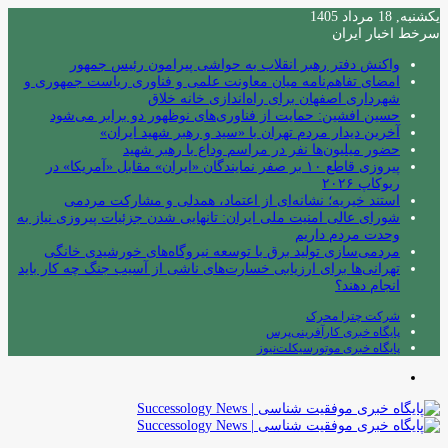
یکشنبه, 18 مرداد 1405
سرخط اخبار ایران
واکنش دفتر رهبر انقلاب به حواشی پیرامون رئیس جمهور
امضای تفاهم‌نامه میان معاونت علمی و فناوری ریاست جمهوری و
شهرداری اصفهان برای راه‌اندازی خانه خلاق
حسین افشین: حمایت از فناوری‌های نوظهور دو برابر می‌شود
آخرین دیدار مردم تهران با «سید و رهبر شهید ایران»
حضور میلیون‌ها نفر در مراسم وداع با رهبر شهید
پیروزی قاطع ۱۰ بر صفر نمایندگان «ایران» مقابل «آمریکا» در
ربوکاپ ۲۰۲۶
استند خیریه؛ نشانه‌ای از اعتماد، همدلی و مشارکت مردمی
شورای عالی امنیت ملی ایران: تانهایی شدن جزئیات پیروزی نیاز به
وحدت مردم داریم
مردمی‌سازی تولید برق با توسعه نیروگاه‌های خورشیدی خانگی
تهرانی‌ها برای ارزیابی خسارت‌های ناشی از آسیب جنگ چه کار باید
انجام دهند؟
شرکت چترا محرک
پایگاه خبری کارآفرینی‌پرس
پایگاه خبری موتورسیکلت‌نیوز
منو