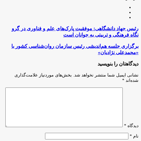
وبسایت
لینکدین
اینستاگرام
رئیس
رئیس جهاد دانشگاهی: موفقیت پارک‌های علم و فناوری در گرو
جهاد
نگاه فرهنگی و تربیتی به جوانان است
دانشگاهی:
موفقیت
برگزاری
برگزاری جلسه هم‌اندیشی رئیس سازمان روان‌شناسی کشور با
پارک‌های
جلسه
«محمدعلی نژادیان»
علم
هم‌اندیشی
و
رئیس
دیدگاهتان را بنویسید
فناوری
سازمان
در
روان‌شناسی
نشانی ایمیل شما منتشر نخواهد شد.
بخش‌های موردنیاز علامت‌گذاری
گرو
کشور
شده‌اند
*
نگاه
با
فرهنگی
«محمدعلی
و
نژادیان»
تربیتی
به
جوانان
است
دیدگاه
*
نام
*