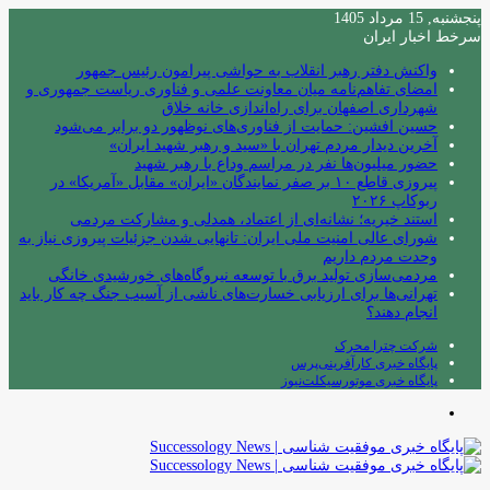
پنجشنبه, 15 مرداد 1405
سرخط اخبار ایران
واکنش دفتر رهبر انقلاب به حواشی پیرامون رئیس جمهور
امضای تفاهم‌نامه میان معاونت علمی و فناوری ریاست جمهوری و
شهرداری اصفهان برای راه‌اندازی خانه خلاق
حسین افشین: حمایت از فناوری‌های نوظهور دو برابر می‌شود
آخرین دیدار مردم تهران با «سید و رهبر شهید ایران»
حضور میلیون‌ها نفر در مراسم وداع با رهبر شهید
پیروزی قاطع ۱۰ بر صفر نمایندگان «ایران» مقابل «آمریکا» در
ربوکاپ ۲۰۲۶
استند خیریه؛ نشانه‌ای از اعتماد، همدلی و مشارکت مردمی
شورای عالی امنیت ملی ایران: تانهایی شدن جزئیات پیروزی نیاز به
وحدت مردم داریم
مردمی‌سازی تولید برق با توسعه نیروگاه‌های خورشیدی خانگی
تهرانی‌ها برای ارزیابی خسارت‌های ناشی از آسیب جنگ چه کار باید
انجام دهند؟
شرکت چترا محرک
پایگاه خبری کارآفرینی‌پرس
پایگاه خبری موتورسیکلت‌نیوز
منو