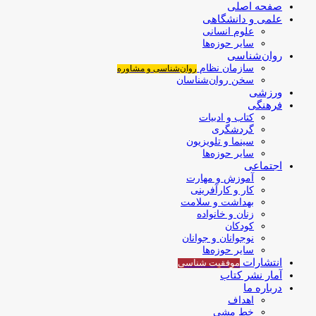
صفحه اصلی
علمی و دانشگاهی
علوم انسانی
سایر حوزه‌ها
روان‌شناسی
سازمان نظام
روان‌شناسی و مشاوره
سخن روان‌شناسان
ورزشی
فرهنگی
کتاب و ادبیات
گردشگری
سینما و تلویزیون
سایر حوزه‌ها
اجتماعی
آموزش و مهارت
کار و کارآفرینی
بهداشت و سلامت
زنان و خانواده
کودکان
نوجوانان و جوانان
سایر حوزه‌ها
انتشارات
موفقیت‌ شناسی
آمار نشر کتاب
درباره ما
اهداف
خط مشی