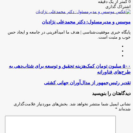
ایمیل
0
کمتر از یک دقیقه
اشتراک گذاری
چاپ
فیس
توئیتر
واتس
تلگرام
لینکدین
اشتراک
(X)
آپ
بوک
گذاری
موسس و مدیرمسئول: دکتر محمدعلی نژادیان
از
طریق
ایمیل
پایگاه خبری موفقیت‌شناسی | هدف ما امیدآفرینی در جامعه و ایجاد حس
خوب و مثبت است.
وبسایت
لینکدین
اینستاگرام
۵۰۰
۵۰۰ میلیون تومان کمک‌هزینه تحقیق و توسعه برای شتاب‌دهی به
میلیون
طرح‌های فناورانه
تومان
کمک‌هزینه
تقدیر
تقدیر رئیس‌جمهور از مدال‌آوران جهانی کشتی
تحقیق
رئیس‌جمهور
و
از
دیدگاهتان را بنویسید
توسعه
مدال‌آوران
برای
جهانی
نشانی ایمیل شما منتشر نخواهد شد.
بخش‌های موردنیاز علامت‌گذاری
شتاب‌دهی
کشتی
شده‌اند
*
به
طرح‌های
فناورانه