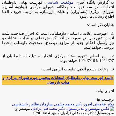
به گزارش پایگاه خبری
موفقیت شناسی
، فهرست نهایی داوطلبان
انتخابات در سه فهرست جداگانه شورای مرکزی (روان‌شناسان)،
شورای مرکزی (مشاوران) و هیات بازرسان، به ترتیب حروف الفبا
اطلاع رسانی می‌شود.
شایان ذکر است:
1. فهرست اعلامی، اسامی داوطلبانی است که احراز صلاحیت شده
اند، در عین حال، در صورت دریافت گزارش تخلف در فرایند انتخابات و
نیز وصول احکام جدید از مراجع ذیصلاح، صلاحیت داوطلب مجددا
بررسی خواهد شد.
2. بر اساس تقویم ستاد مرکزی انتخابات، تبلیغات داوطلبان از
1404/7/7 تا 1404/7/16 خواهد بود.
3. رعایت دستورالعمل تبلیغات الزامی است.
دانلود فهرست نهایی داوطلبان انتخابات پنجمین دوره شورای مرکزی و
هیات بازرسان
انتهای پیام/
برچسب ها
دکتر غلامعلی افروز
دکتر محمد حاتمی
سازمان نظام روانشناسی
موسس و
ارسال
مدیرمسئول: دکتر محمدعلی نژادیان
7 مهر 1404 07:01