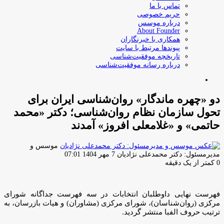
تماس با ما
حریم خصوصی
درباره موسس
About Founder
همکاری با خبرنگاران
پیوندها مرتبط با سایت
تاریخچه موفقیت‌شناسی
درباره رسانه موفقیت‌شناسی
جستجو
برای
دو «چهره ماندگار» روان‌شناسی ایران برای
تحول سازمان نظام روان‌شناسی؛ دکتر «محمد
حاتمی» و «غلامعلی افروز» آمدند
موسس و
ارسال
مدیرمسئول: دکتر محمدعلی نژادیان
7 مهر 1404 07:01
ایمیل
0
کمتر از یک دقیقه
فهرست نهایی داوطلبان انتخابات در سه فهرست جداگانه شورای
مرکزی (روان‌شناسان)، شورای مرکزی (مشاوران) و هیات بازرسان، به
ترتیب حروف الفبا منتشر گردید.