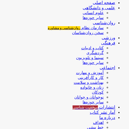
صفحه اصلی
علمی و دانشگاهی
علوم انسانی
سایر حوزه‌ها
روان‌شناسی
سازمان نظام
روان‌شناسی و مشاوره
سخن روان‌شناسان
ورزشی
فرهنگی
کتاب و ادبیات
گردشگری
سینما و تلویزیون
سایر حوزه‌ها
اجتماعی
آموزش و مهارت
کار و کارآفرینی
بهداشت و سلامت
زنان و خانواده
کودکان
نوجوانان و جوانان
سایر حوزه‌ها
انتشارات
موفقیت‌ شناسی
آمار نشر کتاب
درباره ما
اهداف
خط مشی