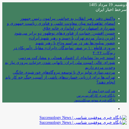
دوشنبه, 19 مرداد 1405
سرخط اخبار ایران
واکنش دفتر رهبر انقلاب به حواشی پیرامون رئیس جمهور
امضای تفاهم‌نامه میان معاونت علمی و فناوری ریاست جمهوری و
شهرداری اصفهان برای راه‌اندازی خانه خلاق
حسین افشین: حمایت از فناوری‌های نوظهور دو برابر می‌شود
آخرین دیدار مردم تهران با «سید و رهبر شهید ایران»
حضور میلیون‌ها نفر در مراسم وداع با رهبر شهید
پیروزی قاطع ۱۰ بر صفر نمایندگان «ایران» مقابل «آمریکا» در
ربوکاپ ۲۰۲۶
استند خیریه؛ نشانه‌ای از اعتماد، همدلی و مشارکت مردمی
شورای عالی امنیت ملی ایران: تانهایی شدن جزئیات پیروزی نیاز به
وحدت مردم داریم
مردمی‌سازی تولید برق با توسعه نیروگاه‌های خورشیدی خانگی
تهرانی‌ها برای ارزیابی خسارت‌های ناشی از آسیب جنگ چه کار باید
انجام دهند؟
شرکت چترا محرک
پایگاه خبری کارآفرینی‌پرس
پایگاه خبری موتورسیکلت‌نیوز
منو