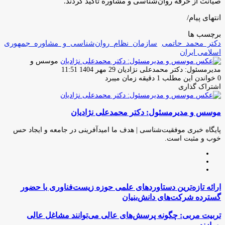
صیانت از حرفه روان‌شناسی و مشاوره تأکید کردند.
انتهای پیام/
برچسب ها
دکتر محمد حاتمی
سازمان نظام روان‌شناسی و مشاوره جمهوری
اسلامی ایران
موسس و
ارسال
مدیرمسئول: دکتر محمدعلی نژادیان
29 مهر 1404 11:51
ایمیل
0
خواندن این مطلب 1 دقیقه زمان میبرد
اشتراک گذاری
چاپ
فیس
توئیتر
واتس
تلگرام
لینکدین
اشتراک
(X)
آپ
بوک
گذاری
موسس و مدیرمسئول: دکتر محمدعلی نژادیان
از
طریق
ایمیل
پایگاه خبری موفقیت‌شناسی | هدف ما امیدآفرینی در جامعه و ایجاد حس
خوب و مثبت است.
وبسایت
لینکدین
اینستاگرام
ارائه
ارائه تازه‌ترین دستاوردهای علمی حوزه زیست‌فناوری با حضور
تازه‌ترین
گسترده شرکت‌های دانش‌بنیان
دستاوردهای
علمی
تربیت
تربیت مربی: چگونه پرسش‌های عالی می‌توانند مشاغل عالی
حوزه
مربی: