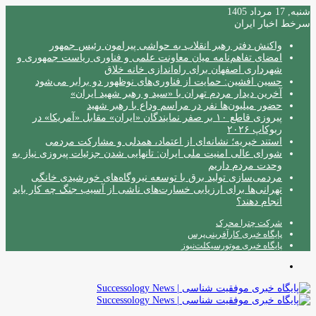
شنبه, 17 مرداد 1405
سرخط اخبار ایران
واکنش دفتر رهبر انقلاب به حواشی پیرامون رئیس جمهور
امضای تفاهم‌نامه میان معاونت علمی و فناوری ریاست جمهوری و
شهرداری اصفهان برای راه‌اندازی خانه خلاق
حسین افشین: حمایت از فناوری‌های نوظهور دو برابر می‌شود
آخرین دیدار مردم تهران با «سید و رهبر شهید ایران»
حضور میلیون‌ها نفر در مراسم وداع با رهبر شهید
پیروزی قاطع ۱۰ بر صفر نمایندگان «ایران» مقابل «آمریکا» در
ربوکاپ ۲۰۲۶
استند خیریه؛ نشانه‌ای از اعتماد، همدلی و مشارکت مردمی
شورای عالی امنیت ملی ایران: تانهایی شدن جزئیات پیروزی نیاز به
وحدت مردم داریم
مردمی‌سازی تولید برق با توسعه نیروگاه‌های خورشیدی خانگی
تهرانی‌ها برای ارزیابی خسارت‌های ناشی از آسیب جنگ چه کار باید
انجام دهند؟
شرکت چترا محرک
پایگاه خبری کارآفرینی‌پرس
پایگاه خبری موتورسیکلت‌نیوز
منو