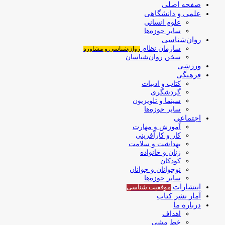
صفحه اصلی
علمی و دانشگاهی
علوم انسانی
سایر حوزه‌ها
روان‌شناسی
سازمان نظام
روان‌شناسی و مشاوره
سخن روان‌شناسان
ورزشی
فرهنگی
کتاب و ادبیات
گردشگری
سینما و تلویزیون
سایر حوزه‌ها
اجتماعی
آموزش و مهارت
کار و کارآفرینی
بهداشت و سلامت
زنان و خانواده
کودکان
نوجوانان و جوانان
سایر حوزه‌ها
انتشارات
موفقیت‌ شناسی
آمار نشر کتاب
درباره ما
اهداف
خط مشی