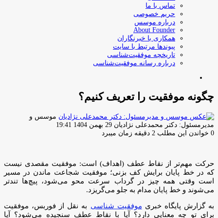
تماس با ما
حریم خصوصی
درباره موسس
About Founder
همکاری با خبرنگاران
پیوندها مرتبط با سایت
تاریخچه موفقیت‌شناسی
درباره رسانه موفقیت‌شناسی
جستجو
برای
چگونه موفقیت را تعریف کنیم؟
موسس و
ارسال
مدیرمسئول: دکتر محمدعلی نژادیان
29 بهمن 1404 19:41
ایمیل
0
خواندن این مطلب 2 دقیقه زمان میبرد
حرکت مهم‌تر از نقاط عطف (اهداف) است: موفقیت مقصدی نیست
که در خط پایان برایش کف بزنی؛ موفقیت شجاعت ماندن در مسیر
است وقتی همه چیز در گرداب سرعت محو می‌شود، پیچ‌ها تندتر
می‌شوند و خط پایان مدام به جلو می‌گریزد.
به گزارش پایگاه خبری
موفقیت شناسی
به نقل از فوربس، موفقیت
برای تو چه معنایی دارد؟ آیا با نقاط عطف سنجیده می‌شود؟ آیا