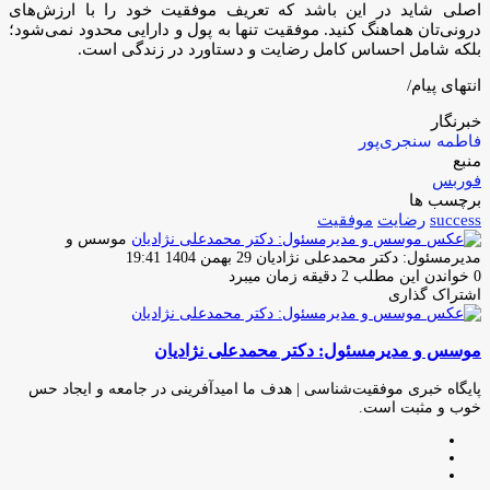
اصلی شاید در این باشد که تعریف موفقیت خود را با ارزش‌های
درونی‌تان هماهنگ کنید. موفقیت تنها به پول و دارایی محدود نمی‌شود؛
بلکه شامل احساس کامل رضایت و دستاورد در زندگی است.
انتهای پیام/
خبرنگار
فاطمه سنجری‌پور
منبع
فوربس
برچسب ها
success
رضایت
موفقیت
موسس و
ارسال
مدیرمسئول: دکتر محمدعلی نژادیان
29 بهمن 1404 19:41
ایمیل
0
خواندن این مطلب 2 دقیقه زمان میبرد
اشتراک گذاری
چاپ
فیس
توئیتر
واتس
تلگرام
لینکدین
اشتراک
(X)
آپ
بوک
گذاری
موسس و مدیرمسئول: دکتر محمدعلی نژادیان
از
طریق
ایمیل
پایگاه خبری موفقیت‌شناسی | هدف ما امیدآفرینی در جامعه و ایجاد حس
خوب و مثبت است.
وبسایت
لینکدین
اینستاگرام