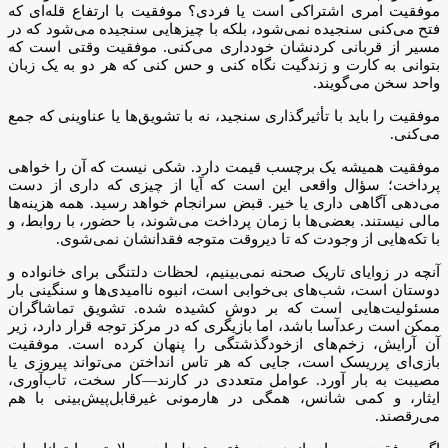
موفقیت امری اشتراکی است یا فردی؟ موفقیت با ارتفاع قله‌ای که
فتح می‌کنی سنجیده نمی‌شود، بلکه با چیزهایی سنجیده می‌شود که در
مسیر از قربانی کردنشان خودداری می‌کنی. موفقیت وقتی است که
بتوانی به کارت و زندگیت نگاه کنی و حس کنی که هر دو به یک زبان
واحد سخن می‌گویند.
موفقیت را باید با تأثیرگذاری سنجید، نه با تشویق‌ها یا عناوینی که جمع
می‌کنی.
موفقیت همیشه یک برچسب قیمت دارد. شکی نیست که آن را خواهی
پرداخت؛ سؤال واقعی این است که آیا از چیزی که داری از دست
می‌دهی آگاهی داری یا خیر. قبض سرانجام خواهد رسید. همه هزینه‌ها
مالی نیستند. بعضی‌ها با زمان پرداخت می‌شوند، با حضور، با روابط، و
با تکه‌هایی از وجودت که تا دیروقت متوجه فقدانشان نمی‌شوی.
آنچه در زوایای تاریک صحنه نمی‌بینیم، لحظات دلتنگی برای خانواده و
دوستان است، شب‌های بی‌خوابی است، انبوه ناامیدی‌ها و سنگینی بار
مسئولیت‌هایی است که بر دوش کشیده شده. تشویق تماشاگران
ممکن است رعدآسا باشد، اما بازیگری که در مرکز توجه قرار دارد، زیر
آن آرایش، زخم‌های ازخودگذشتگی را پنهان کرده است. موفقیت
بازی‌ای پرریسک است، جایی که هر تاس انداختن می‌تواند پیروزی یا
مصیبت به بار آورد. عوامل متعددی در کارند—کار سخت، تاب‌آوری،
ایثار، و کمی شانس، همگی در هارمونی غیرقابل‌پیش‌بینی با هم
می‌رقصند.