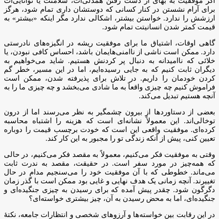
اگر موفقیت به بهای از دست رفتن همدلی‌ات، سلامتت یا توانایی‌ات
برای آرام نشستن در کنار کسانی که دوستشان داری تمام شود، هرگز
ارزشش را ندارد. خواستن بیشتر، اشکالی ندارد مگر اینکه «بیشتر» به
قیمت کمتر شدن انسانیتت تمام شود.
گاهی اوقات، اشتیاق ما برای موفقیت ریشه در انگیزه‌های نادرستی
دارد. ممکن است ناشی از ناامنی‌هایمان باشد، احساس کافی نبودن، یا
خلائی که ناامیدانه به دنبال پر کردنش هستیم. شاید می‌خواهیم به
دیگران ثابت کنیم که به جایی رسیده‌ایم، اما در این مسیر، خطر گم
کردن خودمان را داریم. در تلاش برای پذیرفته شدن، ممکن است
فراموش کنیم چه چیزی واقعاً به ما شادی می‌بخشد و چه چیزی ما را به
آنچه هستیم تبدیل می‌کند.
بعضی از دستاوردها از بیرون چشمگیر به نظر می‌رسند اما از درون
توخالی‌اند. این معمولاً نشانه‌ای است که هزینه را اشتباه محاسبه
کرده‌ای. موفقیت واقعی این است که خودت برچسب قیمت را دوباره
تعیین کنی، پیش از آنکه زندگی تو را مجبور به این کار کند.
وقتی به موفقیت فکر می‌کنیم، معمولاً به مقصد فکر می‌کنیم، در حالی
که همه‌چیز در مورد سفر است. در حقیقت، مقصد به ندرت ثابت
می‌ماند. خطوطی که با آن موفقیت خود را می‌سنجیم مدام در حال
تغییرند. آنچه زمانی یک هدف نهایی و غایی بود ممکن است با گذر زمان
دگرگون شود. چقدر پیش آمده که برای رسیدن به چیزی جنگیده‌ای و
جنگیده‌ای، اما به محض رسیدن به آن، چیز بیشتری خواسته‌ای؟
در این رقابت بین خواسته‌ها و آرزوهای شخصی و انتظارات جامعه، نکتهٔ