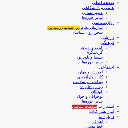
صفحه اصلی
علمی و دانشگاهی
علوم انسانی
سایر حوزه‌ها
روان‌شناسی
سازمان نظام
روان‌شناسی و مشاوره
سخن روان‌شناسان
ورزشی
فرهنگی
کتاب و ادبیات
گردشگری
سینما و تلویزیون
سایر حوزه‌ها
اجتماعی
آموزش و مهارت
کار و کارآفرینی
بهداشت و سلامت
زنان و خانواده
کودکان
نوجوانان و جوانان
سایر حوزه‌ها
انتشارات
موفقیت‌ شناسی
آمار نشر کتاب
درباره ما
اهداف
خط مشی