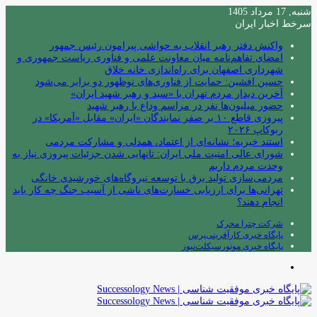
شنبه, 17 مرداد 1405
سرخط اخبار ایران
واکنش دفتر رهبر انقلاب به حواشی پیرامون رئیس جمهور
امضای تفاهم‌نامه میان معاونت علمی و فناوری ریاست جمهوری و
شهرداری اصفهان برای راه‌اندازی خانه خلاق
حسین افشین: حمایت از فناوری‌های نوظهور دو برابر می‌شود
آخرین دیدار مردم تهران با «سید و رهبر شهید ایران»
حضور میلیون‌ها نفر در مراسم وداع با رهبر شهید
پیروزی قاطع ۱۰ بر صفر نمایندگان «ایران» مقابل «آمریکا» در
ربوکاپ ۲۰۲۶
استند خیریه؛ نشانه‌ای از اعتماد، همدلی و مشارکت مردمی
شورای عالی امنیت ملی ایران: تانهایی شدن جزئیات پیروزی نیاز به
وحدت مردم داریم
مردمی‌سازی تولید برق با توسعه نیروگاه‌های خورشیدی خانگی
تهرانی‌ها برای ارزیابی خسارت‌های ناشی از آسیب جنگ چه کار باید
انجام دهند؟
شرکت چترا محرک
پایگاه خبری کارآفرینی‌پرس
پایگاه خبری موتورسیکلت‌نیوز
منو