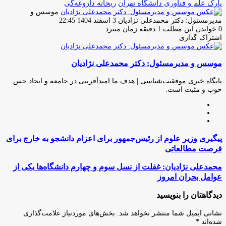
پارک علم و فناوری دانشگاه تهران
ریحانه داروغه‌گی
موسس و
ارسال
مدیرمسئول: دکتر محمدعلی نژادیان
3 اسفند 1404 22:45
ایمیل
0
خواندن این مطلب 1 دقیقه زمان میبرد
اشتراک گذاری
چاپ
فیس
توئیتر
واتس
تلگرام
لینکدین
اشتراک
(X)
آپ
بوک
گذاری
موسس و مدیرمسئول: دکتر محمدعلی نژادیان
از
طریق
ایمیل
پایگاه خبری موفقیت‌شناسی | هدف ما امیدآفرینی در جامعه و ایجاد حس
خوب و مثبت است.
وبسایت
لینکدین
اینستاگرام
پیگیری
پیگیری وزیر علوم از رئیس‌جمهور برای اعزام دانشجو به خارج برای
وزیر
فرصت مطالعاتی
علوم
از
محمدعلی
محمدعلی نژادیان: غفلت از نسل سوم و چهارم دانشگاه‌ها یکی از
رئیس‌جمهور
نژادیان:
عوامل بحران امروز
برای
غفلت
اعزام
از
دیدگاهتان را بنویسید
دانشجو
نسل
به
سوم
نشانی ایمیل شما منتشر نخواهد شد.
بخش‌های موردنیاز علامت‌گذاری
خارج برای
و
شده‌اند
*
فرصت
چهارم