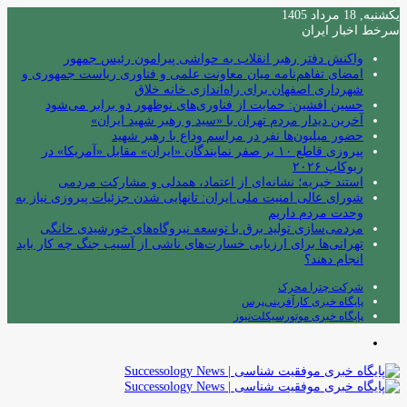
یکشنبه, 18 مرداد 1405
سرخط اخبار ایران
واکنش دفتر رهبر انقلاب به حواشی پیرامون رئیس جمهور
امضای تفاهم‌نامه میان معاونت علمی و فناوری ریاست جمهوری و
شهرداری اصفهان برای راه‌اندازی خانه خلاق
حسین افشین: حمایت از فناوری‌های نوظهور دو برابر می‌شود
آخرین دیدار مردم تهران با «سید و رهبر شهید ایران»
حضور میلیون‌ها نفر در مراسم وداع با رهبر شهید
پیروزی قاطع ۱۰ بر صفر نمایندگان «ایران» مقابل «آمریکا» در
ربوکاپ ۲۰۲۶
استند خیریه؛ نشانه‌ای از اعتماد، همدلی و مشارکت مردمی
شورای عالی امنیت ملی ایران: تانهایی شدن جزئیات پیروزی نیاز به
وحدت مردم داریم
مردمی‌سازی تولید برق با توسعه نیروگاه‌های خورشیدی خانگی
تهرانی‌ها برای ارزیابی خسارت‌های ناشی از آسیب جنگ چه کار باید
انجام دهند؟
شرکت چترا محرک
پایگاه خبری کارآفرینی‌پرس
پایگاه خبری موتورسیکلت‌نیوز
منو