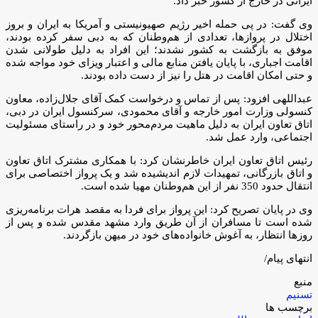
ایرانی در خارج از کشور خبر داد.
وی گفت: در پی حمله اخیر رژیم صهیونیستی و آمریکا به ایران و بروز
اختلال در پروازها، تعدادی از هم‌وطنان که به دبی سفر کرده بودند،
موفق به بازگشت به کشور نشدند؛ این افراد به دلیل طولانی شدن
اقامت اجباری، با پایان یافتن منابع مالی و اعتبار ویزای خود مواجه شده
و حتی امکان اقامت در هتل را نیز از دست داده بودند.
عبداللهی افزود: پس از تماس و درخواست کمک آقای جلال‌زاده، معاون
کنسولی وزارت امور خارجه و آقای محمودی، سرکنسول ایران در دبی،
اتاق تعاون ایران به دلیل ماهیت مردم‌محور خود و در راستای مسئولیت
اجتماعی، وارد عمل شد.
رئیس اتاق تعاون ایران خاطرنشان کرد: با همکاری مشترک اتاق تعاون
و اتاق بازرگانی، تمهیدات لازم اندیشیده شد و یک پرواز اختصاصی برای
انتقال حدود 350 نفر از این هم‌وطنان مهیا شده است.
وی در پایان تصریح کرد: این پرواز برای فردا به مقصد هرات برنامه‌ریزی
شده است تا مسافران از آن طریق وارد مشهد مقدس شده و پس از
روزها انتظار، به آغوش خانواده‌های خود در میهن بازگردند.
انتهای پیام/
منبع
تسنیم
برچسب ها