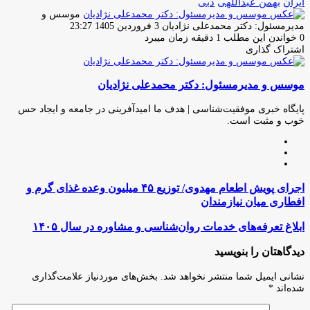
ایران
بهمن عبداللهی
دبی
موسس و
ارسال
مدیرمسئول: دکتر محمدعلی نژادیان
3 فروردین 1405 23:27
ایمیل
0
خواندن این مطلب 1 دقیقه زمان میبرد
اشتراک گذاری
چاپ
فیس
توئیتر
واتس
تلگرام
لینکدین
اشتراک
(X)
آپ
بوک
گذاری
موسس و مدیرمسئول: دکتر محمدعلی نژادیان
از
طریق
ایمیل
پایگاه خبری موفقیت‌شناسی | هدف ما امیدآفرینی در جامعه و ایجاد حس
خوب و مثبت است.
وبسایت
لینکدین
اینستاگرام
اجرای
اجرای پویش اطعام مهدوی/ توزیع ۴۵ میلیون وعده غذای گرم و
پویش
افطاری میان نیازمندان
اطعام
مهدوی/
ابلاغ
ابلاغ تعرفه‌های خدمات روان‌شناسی و مشاوره در سال ۱۴۰۵
توزیع
تعرفه‌های
۴۵
خدمات
دیدگاهتان را بنویسید
میلیون
روان‌شناسی
وعده
و
نشانی ایمیل شما منتشر نخواهد شد.
بخش‌های موردنیاز علامت‌گذاری
غذای
مشاوره
شده‌اند
*
گرم
در
و
سال