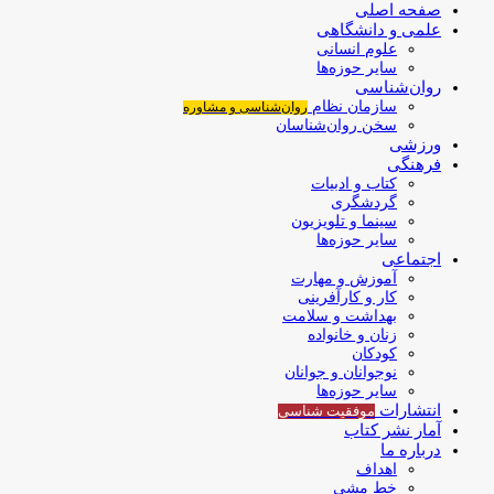
صفحه اصلی
علمی و دانشگاهی
علوم انسانی
سایر حوزه‌ها
روان‌شناسی
سازمان نظام
روان‌شناسی و مشاوره
سخن روان‌شناسان
ورزشی
فرهنگی
کتاب و ادبیات
گردشگری
سینما و تلویزیون
سایر حوزه‌ها
اجتماعی
آموزش و مهارت
کار و کارآفرینی
بهداشت و سلامت
زنان و خانواده
کودکان
نوجوانان و جوانان
سایر حوزه‌ها
انتشارات
موفقیت‌ شناسی
آمار نشر کتاب
درباره ما
اهداف
خط مشی