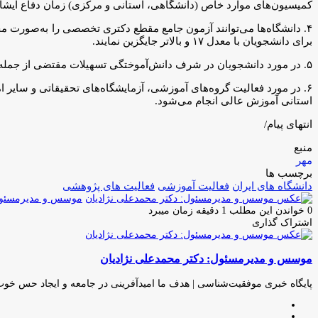
کمیسیون‌های موارد خاص (دانشگاهی، استانی و مرکزی) زمان دفاع ایشان را تا پایان اسفند ۱۴۰۴ تعیین کرده بود، تا پا
برای دانشجویان با معدل ۱۷ و بالاتر جایگزین نمایند.
۵. در مورد دانشجویان در شرف دانش‌آموختگی تسهیلات مقتضی از جمله افزایش دروس معرفی به استاد (مطابق با مصوبات ابلاغی معاونت آموزشی) مورد توجه قرار گیرد.
۶. در مورد فعالیت گروه‌های آموزشی، آزمایشگاه‌های تحقیقاتی و سای
استانی آموزش عالی انجام می‌شود.
انتهای پیام/
منبع
مهر
برچسب ها
دانشگاه های ایران
فعالیت آموزشی
فعالیت های پژوهشی
موسس و مدیرمسئول:
0
خواندن این مطلب 1 دقیقه زمان میبرد
اشتراک گذاری
چاپ
فیس
توئیتر
واتس
تلگرام
لینکدین
اشتراک
(X)
آپ
بوک
گذاری
موسس و مدیرمسئول: دکتر محمدعلی نژادیان
از
طریق
ایمیل
پایگاه خبری موفقیت‌شناسی | هدف ما امیدآفرینی در جامعه و ایجاد حس خو
وبسایت
لینکدین