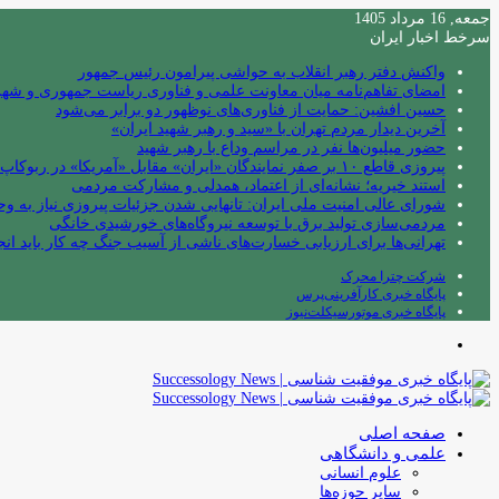
جمعه, 16 مرداد 1405
سرخط اخبار ایران
واکنش دفتر رهبر انقلاب به حواشی پیرامون رئیس جمهور
امضای تفاهم‌نامه میان معاونت علمی و فناوری ریاست جمهوری و شهردا
حسین افشین: حمایت از فناوری‌های نوظهور دو برابر می‌شود
آخرین دیدار مردم تهران با «سید و رهبر شهید ایران»
حضور میلیون‌ها نفر در مراسم وداع با رهبر شهید
پیروزی قاطع ۱۰ بر صفر نمایندگان «ایران» مقابل «آمریکا» در ربوکاپ ۲۰۲۶
استند خیریه؛ نشانه‌ای از اعتماد، همدلی و مشارکت مردمی
شورای عالی امنیت ملی ایران: تانهایی شدن جزئیات پیروزی نیاز به و
مردمی‌سازی تولید برق با توسعه نیروگاه‌های خورشیدی خانگی
تهرانی‌ها برای ارزیابی خسارت‌های ناشی از آسیب جنگ چه کار باید انج
شرکت چترا محرک
پایگاه خبری کارآفرینی‌پرس
پایگاه خبری موتورسیکلت‌نیوز
منو
صفحه اصلی
علمی و دانشگاهی
علوم انسانی
سایر حوزه‌ها