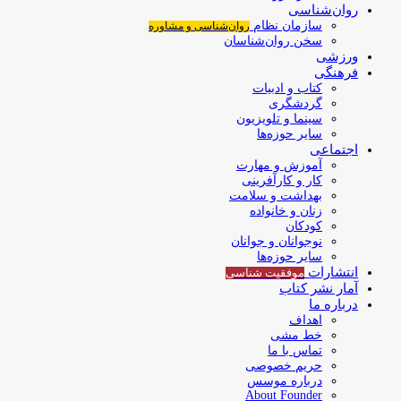
روان‌شناسی
سازمان نظام
روان‌شناسی و مشاوره
سخن روان‌شناسان
ورزشی
فرهنگی
کتاب و ادبیات
گردشگری
سینما و تلویزیون
سایر حوزه‌ها
اجتماعی
آموزش و مهارت
کار و کارآفرینی
بهداشت و سلامت
زنان و خانواده
کودکان
نوجوانان و جوانان
سایر حوزه‌ها
انتشارات
موفقیت‌ شناسی
آمار نشر کتاب
درباره ما
اهداف
خط مشی
تماس با ما
حریم خصوصی
درباره موسس
About Founder