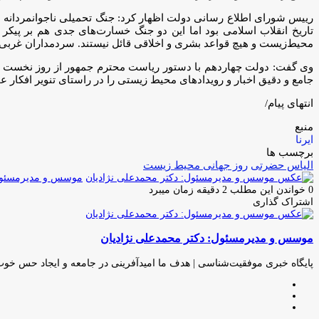
رییس شورای اطلاع رسانی دولت اظهار کرد: جنگ تحمیلی ناجوانمردانه د
تاریخ انقلاب اسلامی بود اما این دو جنگ خسارت‌های جدی هم بر پیک
محیط‌زیست و هیچ قواعد بشری و اخلاقی قائل نیستند. سردمداران غربی 
وی گفت: دولت چهاردهم با دستور ریاست محترم جمهور از روز نخست آغاز 
جامع و دقیق اخبار و رویدادهای محیط زیستی را در راستای تنویر افکار ع
انتهای پیام/
منبع
ایرنا
برچسب ها
الیاس حضرتی
روز جهانی محیط زیست
موسس و مدیرمسئول:
0
خواندن این مطلب 2 دقیقه زمان میبرد
اشتراک گذاری
چاپ
فیس
توئیتر
واتس
تلگرام
لینکدین
اشتراک
(X)
آپ
بوک
گذاری
موسس و مدیرمسئول: دکتر محمدعلی نژادیان
از
طریق
ایمیل
پایگاه خبری موفقیت‌شناسی | هدف ما امیدآفرینی در جامعه و ایجاد حس خو
وبسایت
لینکدین
اینستاگرام