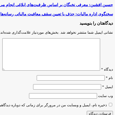
حسین
حسین افشین: معرفی نخبگان بر اساس ظرفیت‌های ابلاغی انجام می
افشین:
معرفی
سخنگوی
سخنگوی اداره مالیات: حذف یا تعیین سقف معافیت مالیاتی رسانه‌ه
نخبگان
اداره
بر
مالیات:
دیدگاهتان را بنویسید
اساس
حذف
ظرفیت‌های
یا
نشانی ایمیل شما منتشر نخواهد شد.
بخش‌های موردنیاز علامت‌گذاری شده‌اند
ابلاغی
تعیین
انجام
سقف
می‌شود
معافیت
مالیاتی
رسانه‌ها
و
موسسات
فرهنگی
دیدگاه
*
توسط
مجلس
نام
*
مورد
تحلیل
ایمیل
*
دقیق‌تری
قرار
وب‌ سایت
گیرد
ذخیره نام، ایمیل و وبسایت من در مرورگر برای زمانی که دوباره دیدگاه