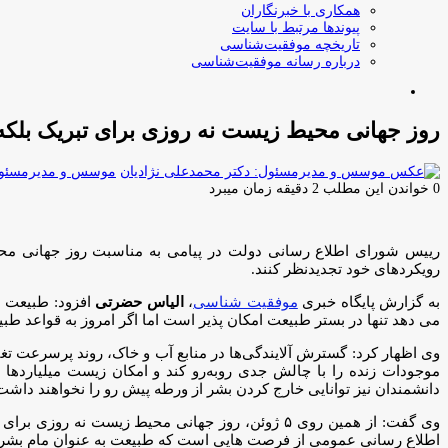
همکاری با خبرنگاران
پیوندها مرتبط با سایت
تاریخچه موفقیت‌شناسی
درباره رسانه موفقیت‌شناسی
جستجو
برای
روز جهانی محیط زیست نه روزی برای تبریک بلک
موسس و مدیرمسئول:
0
خواندن این مطلب 2 دقیقه زمان میبرد
رییس شورای اطلاع رسانی دولت در پیامی به مناسبت روز جهانی مح
رویکردهای خود تجدیدنظر کنند.
به گزارش پایگاه خبری
موفقیت شناسی
،
الیاس حضرتی
افزود: طبیعت ب
می دهد تنها در بستر طبیعت امکان پذیر است اما اگر امروز به قواعد طبی
وی اظهار کرد: گسترش آلایندگی‌ها در منابع آب و خاک، روند پرسرعت تغ
موجودات زنده را با چالش جدی روبه‌رو کند و امکان زیست میلیاردها
دانشمندان نیز توانایی خارج کردن بشر از ورطه پیش رو را نخواهند داشت
وی گفت: از همین روی ۵ ژوئن، روز جهانی محیط زیس
اطلاع رسانی عمومی از فرصت هایی است که طبیعت به عنوان مام بشر در