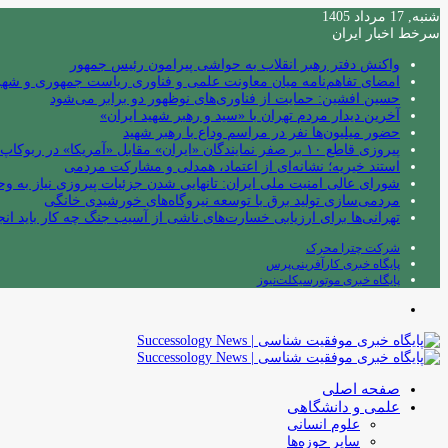
شنبه, 17 مرداد 1405
سرخط اخبار ایران
واکنش دفتر رهبر انقلاب به حواشی پیرامون رئیس جمهور
امضای تفاهم‌نامه میان معاونت علمی و فناوری ریاست جمهوری و شهردا
حسین افشین: حمایت از فناوری‌های نوظهور دو برابر می‌شود
آخرین دیدار مردم تهران با «سید و رهبر شهید ایران»
حضور میلیون‌ها نفر در مراسم وداع با رهبر شهید
پیروزی قاطع ۱۰ بر صفر نمایندگان «ایران» مقابل «آمریکا» در ربوکاپ ۲۰۲۶
استند خیریه؛ نشانه‌ای از اعتماد، همدلی و مشارکت مردمی
شورای عالی امنیت ملی ایران: تانهایی شدن جزئیات پیروزی نیاز به و
مردمی‌سازی تولید برق با توسعه نیروگاه‌های خورشیدی خانگی
تهرانی‌ها برای ارزیابی خسارت‌های ناشی از آسیب جنگ چه کار باید انج
شرکت چترا محرک
پایگاه خبری کارآفرینی‌پرس
پایگاه خبری موتورسیکلت‌نیوز
منو
صفحه اصلی
علمی و دانشگاهی
علوم انسانی
سایر حوزه‌ها