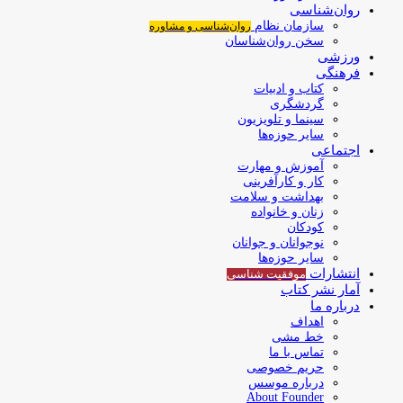
روان‌شناسی
سازمان نظام
روان‌شناسی و مشاوره
سخن روان‌شناسان
ورزشی
فرهنگی
کتاب و ادبیات
گردشگری
سینما و تلویزیون
سایر حوزه‌ها
اجتماعی
آموزش و مهارت
کار و کارآفرینی
بهداشت و سلامت
زنان و خانواده
کودکان
نوجوانان و جوانان
سایر حوزه‌ها
انتشارات
موفقیت‌ شناسی
آمار نشر کتاب
درباره ما
اهداف
خط مشی
تماس با ما
حریم خصوصی
درباره موسس
About Founder