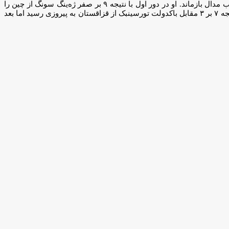
به گزارش خبرنگار مهر، امیرمهدی سعید نوا در وزن ۷۷ کیلوگرم دیگر نماینده ایران در مسابقات کشتی فرنگی جوانان قهرمانی آسیا بود که از کسب مدال بازماند. او در دور اول با نتیجه ۹ بر صفر ژه‌ینگ سونگ از چین را
شکست داد. وی در دور بعد با نتیجه ۸ بر صفر ارژان آکیلبک اولو از قرقیزستان را مغلوب کرد و راهی نیمه نهایی شد. سعیدی نوا در این مرحله با نتیجه ۷ بر ۳ مقابل باکدولت تورسینبک از قزاقستان به پیروزی رسید اما بعد