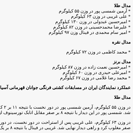
مدال طلا
* آرمین شمسی پور در وزن ۵۵ کیلوگرم
* علی غریبی در وزن ۶۳ کیلوگرم
* امیرحسین عبدولی در وزن ۱۳۰ کیلوگرم
* علیرضا محمدحسینی در وزن ۸۲ کیلوگرم
* امیر سام محمدی در فینال وزن ۹۷ کیلوگرم
مدال نقره
* محمد کاظمی در وزن ۷۲ کیلوگرم
مدال برنز
* امیرحسین نعمت زاده در وزن ۸۷ کیلوگرم
* امیرعلی حیدری در وزن ۶۰ کیلوگرم
* محمد رضا غلامی در وزن ۶۷ کیلوگرم
عملکرد نمایندگان ایران در مسابقات کشتی فرنگی جوانان قهرمانی آسیا
مدال طلا
شد. شمسی پور در این دیدار با نتیجه ۸ بر صفر مقابل اتابک تورسینوف از ازبکستان به پیروزی رسید و صاحب نشان طلا شد.
صفر مغلوب کرد و راهی دیدار نهایی شد. غریبی در فینال با نتیجه ۸ بر یک ژائوجیان وانگ از چین را شکست داد به مدال طلا رسید.