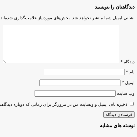
احترام
سراسری
سران
دیدگاهتان را بنویسید
در
کشورها
رشته‌
به
نشانی ایمیل شما منتشر نخواهد شد.
بخش‌های موردنیاز علامت‌گذاری شده‌اند
علوم
پیکر
انسانی
مطهر
و
رهبر
افزایش
شهید
محسوس
ایران
در
رشته
علوم
دیدگاه
*
تجربی
نام
*
ایمیل
*
وب‌ سایت
ذخیره نام، ایمیل و وبسایت من در مرورگر برای زمانی که دوباره دیدگاه
نوشته های مشابه