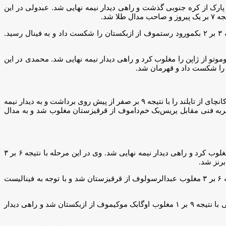
دولی در دور اول با نتیجه ۳ بر یک نعمت‌اف از ازبکستان را شکست داد. وی در دور بعد با نتیجه ۹ بر یک از سد پارک از کره جنوبی گذشت و راهی دیدار نیمه نهایی شد. عبدولی در این
در وزن ۸۲ کیلوگرم، علیرضا محمدحسینی در دور نخست با نتیجه ۹ بر صفر از سد کو ماتسوشیما از ژاپن گذشت. وی در دیدار نیمه نهایی با نتیجه ۳ بر ۲ بکمورود رستموف از ازبکستان را شکست داد و به فینال رسید.
 دور نخست با نتیجه ۹ بر صفر لی یو از چین را شکست داد. وی در دور دوم ۸ بر صفر کوکی ماتسوموتو از ژاپن را مغلوب کرد و راهی دیدار نیمه نهایی شد. محمدی در این
* در وزن ۷۲ کیلوگرم، محمد کاظمی در دور نخست اگوچی از ژاپن را با نتیجه ۹ بر صفر مغلوب کرد و راهی مرحله بعد شد. وی در دور دوم راتافون کانچای از تایلند را با نتیجه ۹ بر صفر از پیش روی برداشت و به دیدار نیمه
رحله با نتیجه ۱۰ بر صفر شین چن از چین را شکست داد و راهی دیدار نهایی شد. وی در فینال با نتیجه ۴ بر یک و ضربه فنی مقابل یریس‌بک خم‌داموف از قرقیزستان مغلوب شد و به مدال
* در وزن ۸۷ کیلوگرم، امیرحسین نعمت زاده پس از استراحت در دور نخست، در دور دوم با نتیجه ۹ بر صفر بوبور عبدالرسولوف از ازبکستان را مغلوب کرد و راهی دیدار نیمه نهایی شد. وی در این مرحله با نتیجه ۶ بر ۳
* در وزن ۶۰ کیلوگرم، امیرعلی حیدری در دور اول این مسابقات با نتیجه ۹ بر صفر سفروف از تاجیکستان را مغلوب کرد. وی و در دور بعد با نتیجه ۶ بر ۳ مغلوب عبدالرسولوف از قرقیزستان شد و با توجه به فینالیست
*در وزن ۶۷ کیلوگرم، محمدرضا غلامی در دور بعد با نتیجه ۷ بر ۱ بیونگی سئو از کره جنوبی را مغلوب کرد و راهی مرحله بعد شد. وی در نیمه نهایی با نتیجه ۹ بر ۱ مغلوب اوگابک موکیموف از ازبکستان شد و راهی دیدار