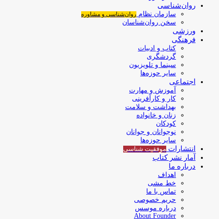
روان‌شناسی
سازمان نظام
روان‌شناسی و مشاوره
سخن روان‌شناسان
ورزشی
فرهنگی
کتاب و ادبیات
گردشگری
سینما و تلویزیون
سایر حوزه‌ها
اجتماعی
آموزش و مهارت
کار و کارآفرینی
بهداشت و سلامت
زنان و خانواده
کودکان
نوجوانان و جوانان
سایر حوزه‌ها
انتشارات
موفقیت‌ شناسی
آمار نشر کتاب
درباره ما
اهداف
خط مشی
تماس با ما
حریم خصوصی
درباره موسس
About Founder