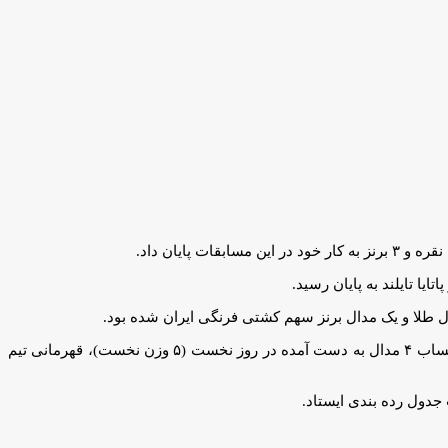
امروز و پس از کسب اولین مدال تیم کشتی فرنگی جوانان ایران که توسط امیرعلی حیدری در وزن ۶۰ کیلوگرم و به رنگ برنز به دست آمد و با احتساب ۴ مدال به دست آمده در روز نخست (۵ وزن نخست)، قهرمانی تیم