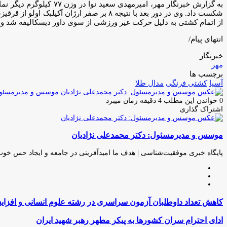
از اتمام کشتی به دلیل حرکت غیر ورزشی از سوی داور دیسکالیفه شد و ا
انتهای پیام/
خبرنگار
مهر
برچسب ها
آسیا
کشتی فرنگی
مدال طلا
موسس و مدیرمسئول:
0
خواندن این مطلب 4 دقیقه زمان میبرد
اشتراک گذاری
چاپ
فیس
توئیتر
واتس
تلگرام
لینکدین
اشتراک
(X)
آپ
بوک
گذاری
موسس و مدیرمسئول: دکتر محمدعلی نژادیان
از
طریق
ایمیل
پایگاه خبری موفقیت‌شناسی | هدف ما امیدآفرینی در جامعه و ایجاد حس خو
وبسایت
لینکدین
اینستاگرام
کاهش
کاهش تعداد داوطلبان آزمون سراسری در رشته‌ علوم انسانی و اف
تعداد
داوطلبان
ادای
ادای احترام سران کشورها به پیکر مطهر رهبر شهید ایران
آزمون