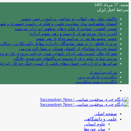
شنبه, 17 مرداد 1405
سرخط اخبار ایران
واکنش دفتر رهبر انقلاب به حواشی پیرامون رئیس جمهور
امضای تفاهم‌نامه میان معاونت علمی و فناوری ریاست جمهوری و شهردا
حسین افشین: حمایت از فناوری‌های نوظهور دو برابر می‌شود
آخرین دیدار مردم تهران با «سید و رهبر شهید ایران»
حضور میلیون‌ها نفر در مراسم وداع با رهبر شهید
پیروزی قاطع ۱۰ بر صفر نمایندگان «ایران» مقابل «آمریکا» در ربوکاپ ۲۰۲۶
استند خیریه؛ نشانه‌ای از اعتماد، همدلی و مشارکت مردمی
شورای عالی امنیت ملی ایران: تانهایی شدن جزئیات پیروزی نیاز به و
مردمی‌سازی تولید برق با توسعه نیروگاه‌های خورشیدی خانگی
تهرانی‌ها برای ارزیابی خسارت‌های ناشی از آسیب جنگ چه کار باید انج
شرکت چترا محرک
پایگاه خبری کارآفرینی‌پرس
پایگاه خبری موتورسیکلت‌نیوز
منو
صفحه اصلی
علمی و دانشگاهی
علوم انسانی
سایر حوزه‌ها